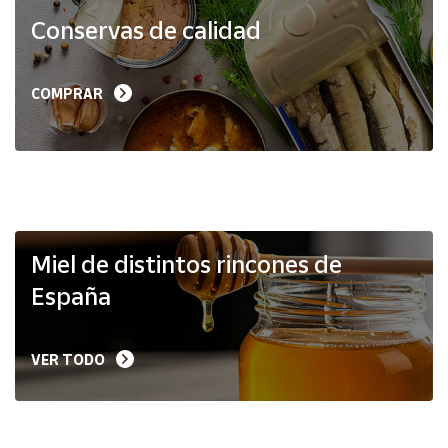
Productos
Conservas de calidad
Solidarios
Ayuda
COMPRAR
Centro
de ayuda
Contacto
Vendedores
Miel de distintos rincones de
España
Mapa de
vendedores
VER TODO
Hazte
vendedor
Área
vendedor