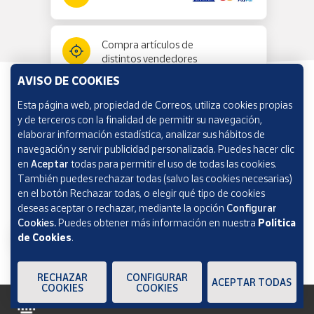
Compra artículos de
distintos vendedores
AVISO DE COOKIES
Esta página web, propiedad de Correos, utiliza cookies propias
Información y ayuda
y de terceros con la finalidad de permitir su navegación,
elaborar información estadística, analizar sus hábitos de
navegación y servir publicidad personalizada. Puedes hacer clic
Correos Market
en
Aceptar
todas para permitir el uso de todas las cookies.
También puedes rechazar todas (salvo las cookies necesarias)
en el botón Rechazar todas, o elegir qué tipo de cookies
deseas aceptar o rechazar, mediante la opción
Configurar
Cookies.
Puedes obtener más información en nuestra
Política
de Cookies
.
RECHAZAR
CONFIGURAR
ACEPTAR TODAS
COOKIES
COOKIES