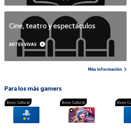
Cine, teatro y espectáculos
ARTES VIVAS
Más información
Para los más gamers
Bono Cultural
Bono Cultural
Bono Cu