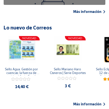
Más información
Lo nuevo de Correos
NOVEDAD
NOVEDAD
Sello Agua. Gestión por 
Sello Mariano Haro 
Sello Ecl
cuencas: la fuerza de 
Cisneros | Serie Deportes
12 de 
una idea.| Serie España 
Serie C
ES| Pliego Premium
3 €
14,40 €
Más información