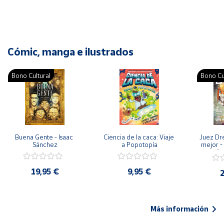
Cómic, manga e ilustrados
Bono Cultural
Bono Cu
Buena Gente - Isaac 
Ciencia de la caca: Viaje 
Juez Dr
Sánchez
a Popotopía
mejor - 
Ar
19,95 €
9,95 €
2
Más información