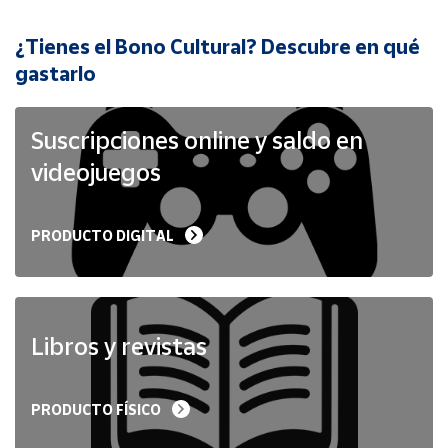
¿Tienes el Bono Cultural? Descubre en qué
Cuenta
gastarlo
Área
cliente
Suscripciones online y saldo en
videojuegos
Ubicación
PRODUCTO DIGITAL
Península
y
Baleares
Canarias,
Ceuta y
Libros y revistas
Melilla
PRODUCTO FÍSICO