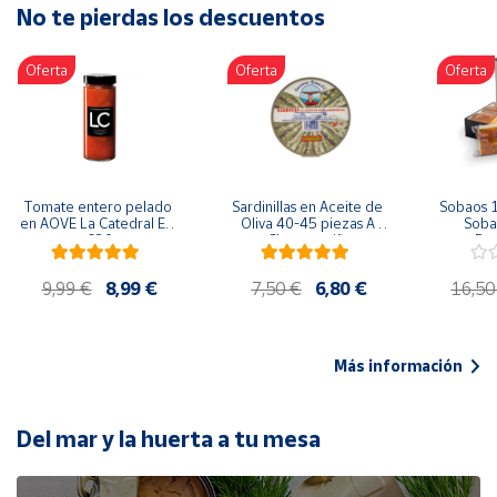
No te pierdas los descuentos
Artesanía
Oficina y
Oferta
Oferta
Oferta
Papelería
Para Canarias,
Ceuta y Melilla
Más
Tomate entero pelado 
Sardinillas en Aceite de 
Sobaos 1
populares
en AOVE La Catedral ER-
Oliva 40-45 piezas A 
Sobao
630
Churrusquiña
Paq
Bono
9,99 €
8,99 €
7,50 €
6,80 €
16,50
Cultural
Nuestros
vendedores
Más información
Las
novedades
de Correos
Del mar y la huerta a tu mesa
Market