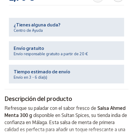
Productos
Solidarios
¿Tienes alguna duda?
Ayuda
Centro de Ayuda
Centro
Envío gratuito
de ayuda
Envío responsable gratuito a partir de 20 €
Contacto
Tiempo estimado de envío
Vendedores
Envío en 3 - 6 día(s)
Mapa de
Descripción del producto
vendedores
Refresque su paladar con el sabor fresco de
Salsa Ahmed
Hazte
vendedor
Menta 300 g
disponible en Sultan Spices, su tienda india de
confianza en Málaga. Esta salsa de menta de primera
Área
vendedor
calidad es perfecta para añadir un toque refrescante a una