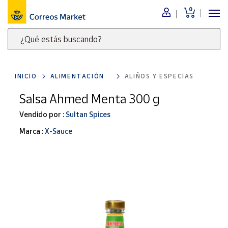
0
Menú
¿Qué estás buscando?
Nuestro
catálogo
Escribe
palabras
INICIO
ALIMENTACIÓN
ALIÑOS Y ESPECIAS
clave
Alimentación
para
Salsa Ahmed Menta 300 g
Bebidas
buscar
Ocio y cultura
Vendido por :
Sultan Spices
productos
en
Juguetes y
Marca :
X-Sauce
juegos
Correos
Market
Libros y
.
revistas
Merchandising
y regalos
Tienda de
Correos