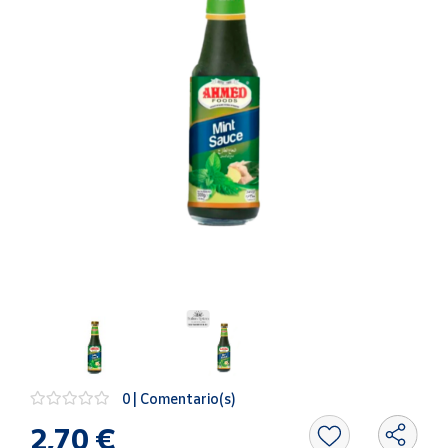
Artesanía
Oficina y
Papelería
Para Canarias,
Ceuta y Melilla
Más
populares
Bono
Cultural
Nuestros
vendedores
Las
novedades
de Correos
0 | Comentario(s)
Market
2,70 €