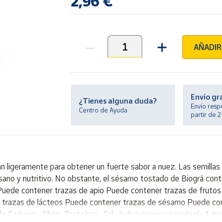
2,96 €
AÑADIR
Unidades
Envío gr
¿Tienes alguna duda?
Envío resp
Centro de Ayuda
partir de 
n ligeramente para obtener un fuerte sabor a nuez. Las semillas
sano y nutritivo. No obstante, el sésamo tostado de Biográ conti
Puede contener trazas de apio Puede contener trazas de frutos
razas de lácteos Puede contener trazas de sésamo Puede conten
e Carbono , Fibra , Proteínas , Sal . Indicaciones y posología A