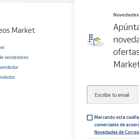
Novedades
Apúnta
eos Market
noveda
rir
oferta
e vendedores
Marke
vendedor
endedor
Escribe tu email
Marcando esta casilla
comerciales de acuer
Novedades de Correo