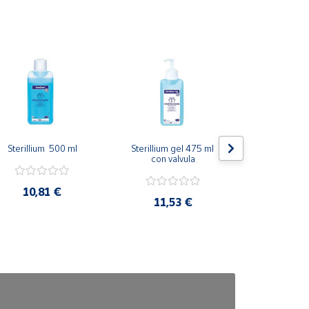
Sterillium  500 ml
Sterillium gel 475 ml 
Xerosdent
con valvula
Humectan
10,81 €
11,53 €
15,5