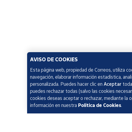
AVISO DE COOKIES
Esta página web, propiedad de Correos, utiliza coo
navegación, elaborar información estadística, anal
personalizada. Puedes hacer clic en
Aceptar
todas
puedes rechazar todas (salvo las cookies necesari
cookies deseas aceptar o rechazar, mediante la 
información en nuestra
Política de Cookies
.