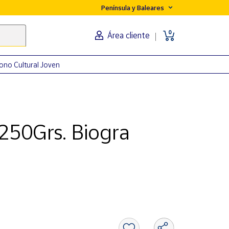
Península y Baleares
0
Área cliente
ono Cultural Joven
250Grs. Biogra