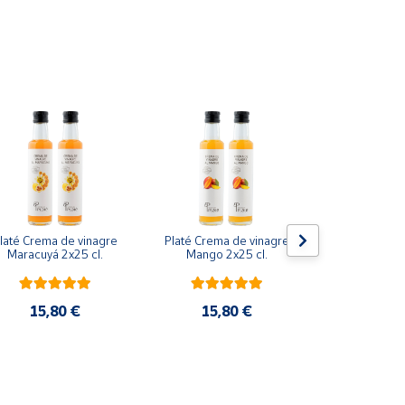
laté Crema de vinagre 
Platé Crema de vinagre 
Vinagre de f
Maracuyá 2x25 cl.
Mango 2x25 cl.
Pack 4 bot
15,80 €
15,80 €
16,5