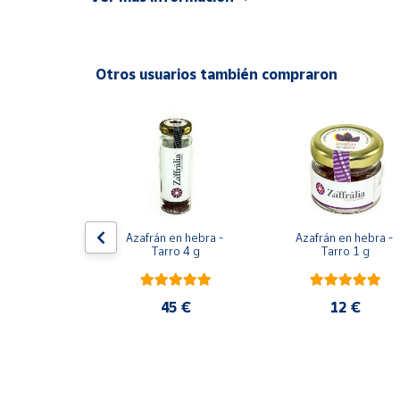
lugar seco y fresco.
Productos
Solidarios
Otros usuarios también compraron
Ayuda
Centro
de ayuda
Contacto
Vendedores
a Fina del 
Azafrán en hebra - 
Azafrán en hebra - 
 Doypack 1Kg
Tarro 4 g
Tarro 1 g
Mapa de
vendedores
50 €
45 €
12 €
Hazte
vendedor
Área
vendedor