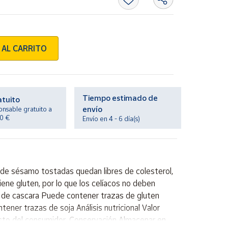
 AL CARRITO
Tiempo estimado de
atuito
envío
onsable gratuito a
20 €
Envío en 4 - 6 día(s)
 de sésamo tostadas quedan libres de colesterol,
ene gluten, por lo que los celíacos no deben
 de cascara Puede contener trazas de gluten
er trazas de soja Análisis nutricional Valor
 gusto del consumidor. Conservación Almacenar en