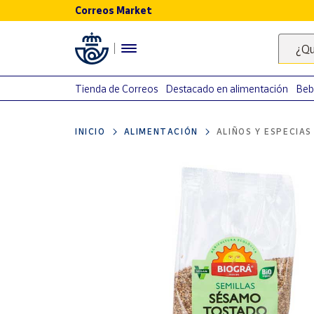
Correos Market
Menú
¿Qu
Nuestro
catálogo
Tienda de Correos
Destacado en alimentación
Beb
Alimentación
INICIO
ALIMENTACIÓN
ALIÑOS Y ESPECIAS
Bebidas
Ocio y cultura
Juguetes y
juegos
Libros y
revistas
Merchandising
y regalos
Tienda de
Correos