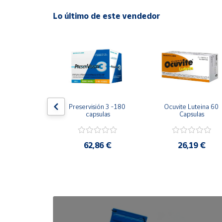
Lo último de este vendedor
Cuenta
Área
cliente
Ubicación
uplo Pasta Al 
Preservisión 3 -180 
Ocuvite Luteina 60 
a 75 Gr
capsulas
Capsulas
Península
y
Baleares
,63 €
62,86 €
26,19 €
Canarias,
Ceuta y
Melilla