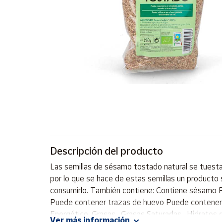
Artesanía
Oficina y
Papelería
Para Canarias,
Ceuta y Melilla
Más
populares
Bono
Cultural
Descripción del producto
Nuestros
vendedores
Las semillas de sésamo tostado natural se tuesta
Las
por lo que se hace de estas semillas un producto 
novedades
consumirlo. También contiene: Contiene sésamo 
de Correos
Market
Puede contener trazas de huevo Puede contener t
Energético, Grasas , Grasas Saturadas , Hidratos d
Ver más información