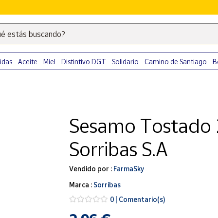
é estás buscando?
Escribe
palabras
clave
idas
Aceite
Miel
Distintivo DGT
Solidario
Camino de Santiago
B
para
buscar
productos
en
Sesamo Tostado 
Correos
Market
Sorribas S.A
.
Vendido por :
FarmaSky
Marca :
Sorribas
0 | Comentario(s)