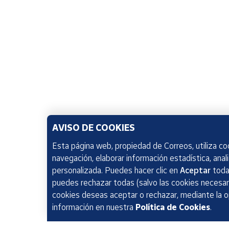
AVISO DE COOKIES
Esta página web, propiedad de Correos, utiliza coo
navegación, elaborar información estadística, anal
personalizada. Puedes hacer clic en
Aceptar
todas
puedes rechazar todas (salvo las cookies necesari
cookies deseas aceptar o rechazar, mediante la 
información en nuestra
Política de Cookies
.