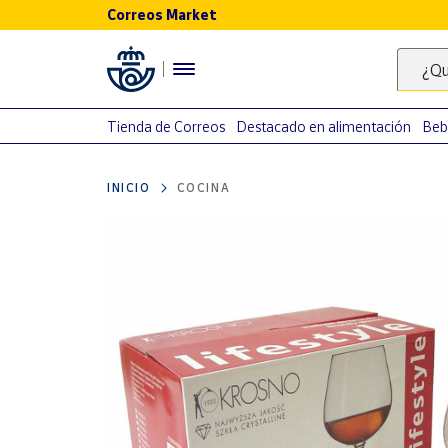
Correos Market
Menú
¿Qu
Nuestro
catálogo
Tienda de Correos
Destacado en alimentación
Beb
Alimentación
INICIO
COCINA
Bebidas
Ocio y cultura
Juguetes y
juegos
Libros y
revistas
Merchandising
y regalos
Tienda de
Correos