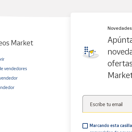
Novedades
Apúnta
eos Market
noveda
rir
oferta
e vendedores
Marke
vendedor
endedor
Escribe tu email
Marcando esta casilla