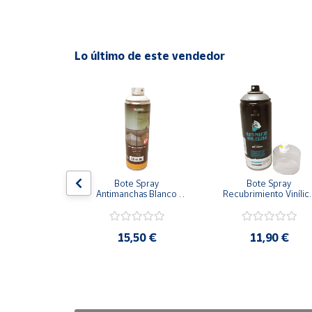
Cuenta
Lo último de este vendedor
Área
cliente
Ubicación
Península
y
ay Pintura 
Bote Spray 
Bote Spray 
Baleares
a Colors 
Antimanchas Blanco 
Recubrimiento Vinílico
a Negro Alta 
500 ml
Alta calidad Aluminio 
Canarias,
eratura
Metalizado
Ceuta y
,25 €
15,50 €
11,90 €
Melilla