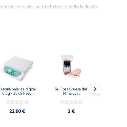
 brandy o cualquier otra bebida destilada de alta
 como elegante… y resistente al uso en el canal
áscula balanza digital 
Sal Rosa Gruesa del 
Maquina de 
0,5g - 10KG Peso 
Himalaya 
al Vacio S
electrónico alta 
(Khewra) 450g
220V/
precisión LCD TS200
22,90 €
2 €
7,9