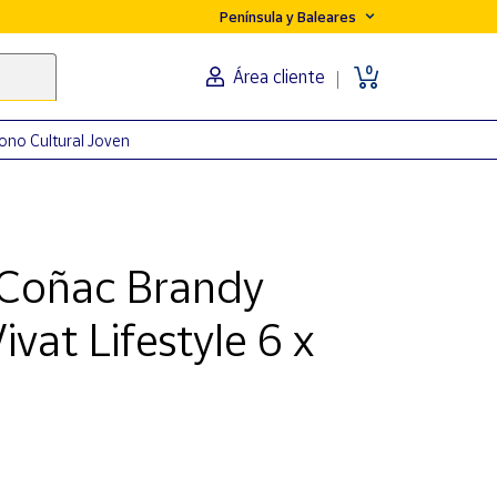
Península y Baleares
0
Área cliente
ono Cultural Joven
 Coñac Brandy
at Lifestyle 6 x