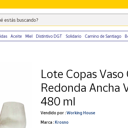
é estás buscando?
Escribe
palabras
clave
idas
Aceite
Miel
Distintivo DGT
Solidario
Camino de Santiago
B
para
buscar
productos
en
Lote Copas Vaso
Correos
Market
Redonda Ancha Viv
.
480 ml
Vendido por :
Working House
Marca :
Krosno