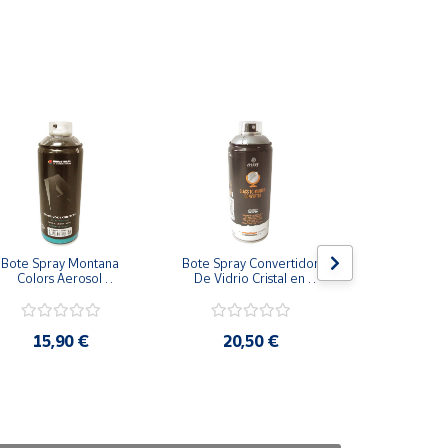
Bote Spray Montana 
Bote Spray Convertidor 
Bote Spray
Colors Aerosol 
De Vidrio Cristal en 
Efectos Me
Adhesivo Pegamento 
Espejo Cromado 
Brillante Mon
Contacto
Brillante
Roj
15,90 €
20,50 €
13,9