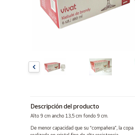
Artesanía
Oficina y
Papelería
Para Canarias,
Ceuta y Melilla
Más
populares
Bono
Cultural
Nuestros
vendedores
Descripción del producto
Las
novedades
Alto 9 cm ancho 13,5 cm fondo 9 cm.
de Correos
Market
De menor capacidad que su “compañera”, la copa H