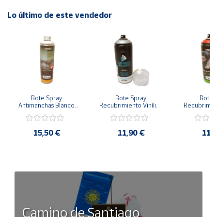
Lo último de este vendedor
Bote Spray 
Bote Spray 
Bote S
Antimanchas Blanco 
Recubrimiento Vinílico 
Recubrimient
500 ml
Alta calidad Aluminio 
Alta cali
Metalizado
15,50 €
11,90 €
11,
Camino de Santiago