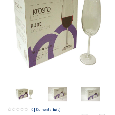
Artesanía
Oficina y
Papelería
Para Canarias,
Ceuta y Melilla
Más
populares
Bono
Cultural
Nuestros
vendedores
Las
novedades
de Correos
Market
0 | Comentario(s)