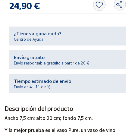
Productos
24,90 €
Solidarios
Ayuda
¿Tienes alguna duda?
Centro de Ayuda
Centro
de ayuda
Envío gratuito
Contacto
Envío responsable gratuito a partir de 20 €
Vendedores
Tiempo estimado de envío
Envío en 4 - 11 día(s)
Mapa de
vendedores
Descripción del producto
Hazte
vendedor
Ancho 7,5 cm; alto 20 cm; fondo 7,5 cm.
Área
Y la mejor prueba es el vaso Pure, un vaso de vino
vendedor