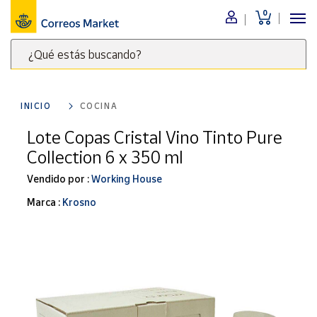
0
Menú
¿Qué estás buscando?
Nuestro
catálogo
Escribe
palabras
INICIO
COCINA
clave
Alimentación
para
Lote Copas Cristal Vino Tinto Pure
Bebidas
buscar
Collection 6 x 350 ml
Ocio y cultura
productos
en
Vendido por :
Working House
Juguetes y
juegos
Correos
Marca :
Krosno
Market
Libros y
.
revistas
Merchandising
y regalos
Tienda de
Correos