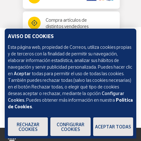
Compra artículos de
distintos vendedores
AVISO DE COOKIES
Esta página web, propiedad de Correos, utiliza cookies propias
Información y ayuda
y de terceros con la finalidad de permitir su navegación,
elaborar información estadística, analizar sus hábitos de
navegación y servir publicidad personalizada. Puedes hacer clic
Correos Market
en
Aceptar
todas para permitir el uso de todas las cookies.
También puedes rechazar todas (salvo las cookies necesarias)
en el botón Rechazar todas, o elegir qué tipo de cookies
deseas aceptar o rechazar, mediante la opción
Configurar
Cookies.
Puedes obtener más información en nuestra
Política
de Cookies
.
RECHAZAR
CONFIGURAR
ACEPTAR TODAS
COOKIES
COOKIES