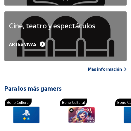
Cine, teatro y espectáculos
ARTES VIVAS
Más información
Para los más gamers
Bono Cultural
Bono Cultural
Bono Cu