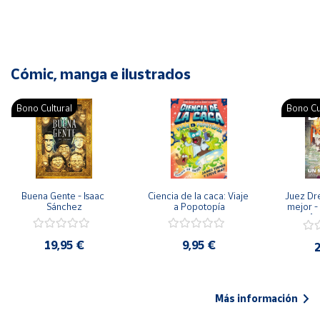
Cómic, manga e ilustrados
Bono Cultural
Bono Cu
Buena Gente - Isaac 
Ciencia de la caca: Viaje 
Juez Dr
Sánchez
a Popotopía
mejor - 
Ar
19,95 €
9,95 €
2
Más información