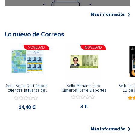
Más información
Lo nuevo de Correos
NOVEDAD
NOVEDAD
Sello Agua. Gestión por 
Sello Mariano Haro 
Sello Ecl
cuencas: la fuerza de 
Cisneros | Serie Deportes
12 de 
una idea.| Serie España 
Serie C
ES| Pliego Premium
3 €
14,40 €
Más información