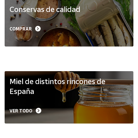
Productos
Conservas de calidad
Solidarios
Ayuda
COMPRAR
Centro
de ayuda
Contacto
Vendedores
Miel de distintos rincones de
España
Mapa de
vendedores
VER TODO
Hazte
vendedor
Área
vendedor