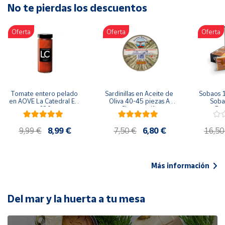
No te pierdas los descuentos
Artesanía
Oficina y
Oferta
Oferta
Oferta
Papelería
Para Canarias,
Ceuta y Melilla
Más
Tomate entero pelado 
Sardinillas en Aceite de 
Sobaos 1
populares
en AOVE La Catedral ER-
Oliva 40-45 piezas A 
Sobao
630
Churrusquiña
Paq
Bono
9,99 €
8,99 €
7,50 €
6,80 €
16,50
Cultural
Nuestros
vendedores
Más información
Las
novedades
de Correos
Del mar y la huerta a tu mesa
Market