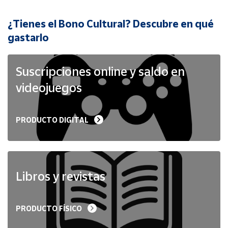
¿Tienes el Bono Cultural? Descubre en qué
Cuenta
gastarlo
Área
cliente
Suscripciones online y saldo en
videojuegos
Ubicación
PRODUCTO DIGITAL
Península
y
Baleares
Canarias,
Ceuta y
Libros y revistas
Melilla
PRODUCTO FÍSICO