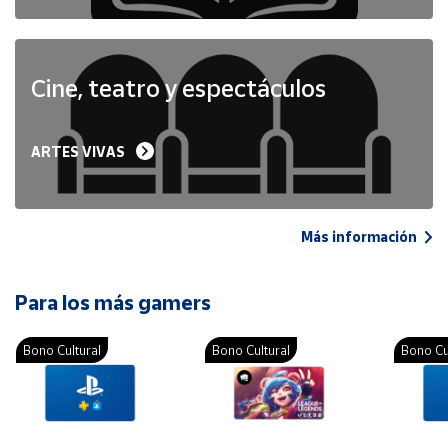
Cine, teatro y espectáculos
ARTES VIVAS
Más información
Para los más gamers
Bono Cultural
Bono Cultural
Bono Cu