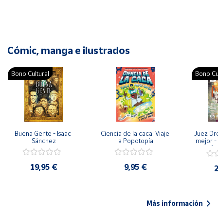
Cómic, manga e ilustrados
Bono Cultural
Bono Cu
Buena Gente - Isaac 
Ciencia de la caca: Viaje 
Juez Dr
Sánchez
a Popotopía
mejor - 
Ar
19,95 €
9,95 €
2
Más información