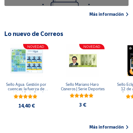
Más información
Lo nuevo de Correos
NOVEDAD
NOVEDAD
Sello Agua. Gestión por 
Sello Mariano Haro 
Sello Ecl
cuencas: la fuerza de 
Cisneros | Serie Deportes
12 de 
una idea.| Serie España 
Serie C
ES| Pliego Premium
3 €
14,40 €
Más información