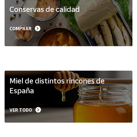
Productos
Conservas de calidad
Solidarios
Ayuda
COMPRAR
Centro
de ayuda
Contacto
Vendedores
Miel de distintos rincones de
España
Mapa de
vendedores
VER TODO
Hazte
vendedor
Área
vendedor