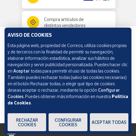
Compra artículos de
distintos vendedores
AVISO DE COOKIES
Esta página web, propiedad de Correos, utiliza cookies propias
Información y ayuda
y de terceros con la finalidad de permitir su navegación,
elaborar información estadística, analizar sus hábitos de
navegación y servir publicidad personalizada. Puedes hacer clic
Correos Market
en
Aceptar
todas para permitir el uso de todas las cookies.
También puedes rechazar todas (salvo las cookies necesarias)
en el botón Rechazar todas, o elegir qué tipo de cookies
deseas aceptar o rechazar, mediante la opción
Configurar
Cookies.
Puedes obtener más información en nuestra
Política
de Cookies
.
RECHAZAR
CONFIGURAR
ACEPTAR TODAS
COOKIES
COOKIES