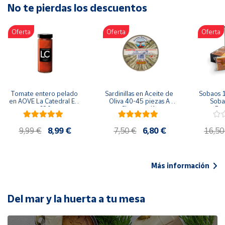
No te pierdas los descuentos
Artesanía
Oficina y
Oferta
Oferta
Oferta
Papelería
Para Canarias,
Ceuta y Melilla
Más
Tomate entero pelado 
Sardinillas en Aceite de 
Sobaos 1
populares
en AOVE La Catedral ER-
Oliva 40-45 piezas A 
Sobao
630
Churrusquiña
Paq
Bono
9,99 €
8,99 €
7,50 €
6,80 €
16,50
Cultural
Nuestros
vendedores
Más información
Las
novedades
de Correos
Del mar y la huerta a tu mesa
Market