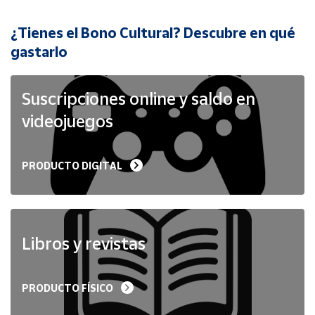
¿Tienes el Bono Cultural? Descubre en qué
Cuenta
gastarlo
Área
cliente
Suscripciones online y saldo en
videojuegos
Ubicación
PRODUCTO DIGITAL
Península
y
Baleares
Canarias,
Ceuta y
Libros y revistas
Melilla
PRODUCTO FÍSICO