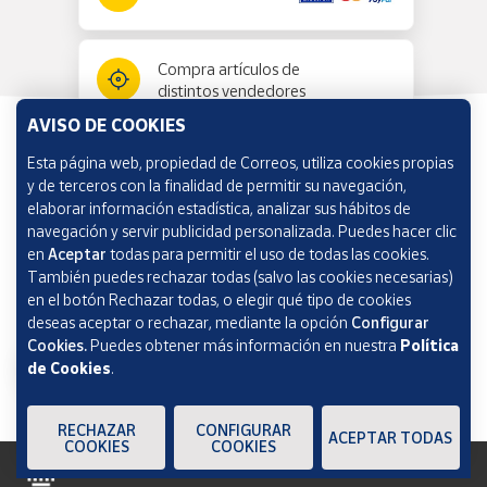
Compra artículos de
distintos vendedores
AVISO DE COOKIES
Esta página web, propiedad de Correos, utiliza cookies propias
Información y ayuda
y de terceros con la finalidad de permitir su navegación,
elaborar información estadística, analizar sus hábitos de
navegación y servir publicidad personalizada. Puedes hacer clic
Correos Market
en
Aceptar
todas para permitir el uso de todas las cookies.
También puedes rechazar todas (salvo las cookies necesarias)
en el botón Rechazar todas, o elegir qué tipo de cookies
deseas aceptar o rechazar, mediante la opción
Configurar
Cookies.
Puedes obtener más información en nuestra
Política
de Cookies
.
RECHAZAR
CONFIGURAR
ACEPTAR TODAS
COOKIES
COOKIES