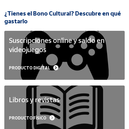
¿Tienes el Bono Cultural? Descubre en qué
Cuenta
gastarlo
Área
cliente
Suscripciones online y saldo en
videojuegos
Ubicación
PRODUCTO DIGITAL
Península
y
Baleares
Canarias,
Ceuta y
Libros y revistas
Melilla
PRODUCTO FÍSICO