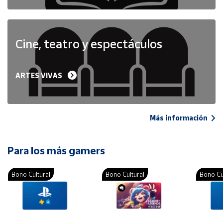
Cine, teatro y espectáculos
ARTES VIVAS
Más información
Para los más gamers
Bono Cultural
Bono Cultural
Bono Cu