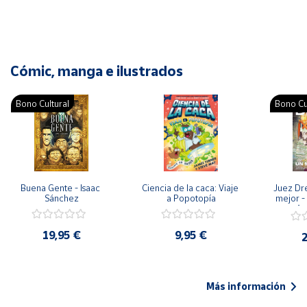
Cómic, manga e ilustrados
Bono Cultural
Bono Cu
Buena Gente - Isaac 
Ciencia de la caca: Viaje 
Juez Dr
Sánchez
a Popotopía
mejor - 
Ar
19,95 €
9,95 €
2
Más información