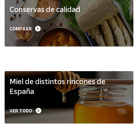
Productos
Conservas de calidad
Solidarios
Ayuda
COMPRAR
Centro
de ayuda
Contacto
Vendedores
Miel de distintos rincones de
España
Mapa de
vendedores
VER TODO
Hazte
vendedor
Área
vendedor