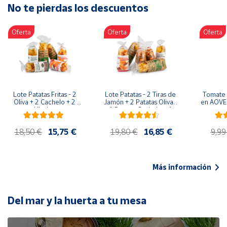
No te pierdas los descuentos
Artesanía
Oficina y
Oferta
Oferta
Oferta
Papelería
Para Canarias,
Ceuta y Melilla
Más
Lote Patatas Fritas - 2 
Lote Patatas - 2 Tiras de 
Tomate 
populares
Oliva + 2 Cachelo + 2 
Jamón + 2 Patatas Oliva + 
en AOVE 
Hierbas
1 Patatas Cachelo + 1 
Patatas Hierbas
Bono
18,50 €
15,75 €
19,80 €
16,85 €
9,99
Cultural
Nuestros
vendedores
Más información
Las
novedades
de Correos
Del mar y la huerta a tu mesa
Market