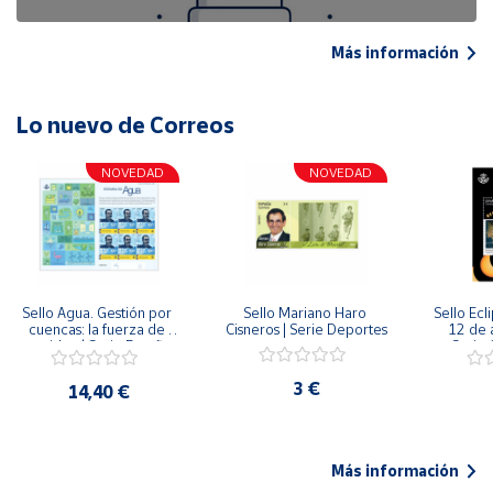
Más información
Lo nuevo de Correos
NOVEDAD
NOVEDAD
Sello Agua. Gestión por 
Sello Mariano Haro 
Sello Ecl
cuencas: la fuerza de 
Cisneros | Serie Deportes
12 de 
una idea.| Serie España 
Serie C
ES| Pliego Premium
3 €
14,40 €
Más información