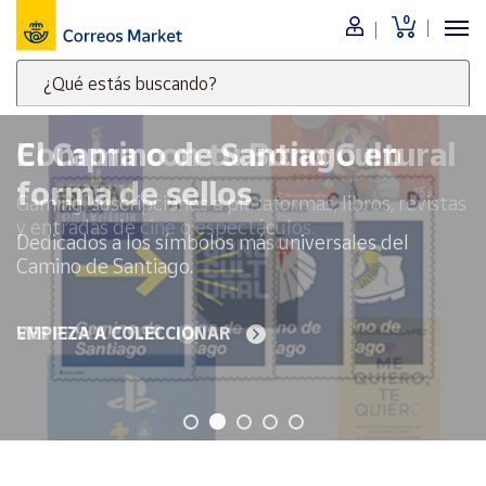
0
Menú
¿Qué estás buscando?
Nuestro
catálogo
Escribe
palabras
El Camino de Santiago en
clave
Alimentación
forma de sellos
para
Bebidas
buscar
Dedicados a los símbolos más universales del
Ocio y cultura
productos
Camino de Santiago.
en
Juguetes y
juegos
Correos
Market
EMPIEZA A COLECCIONAR
Libros y
.
revistas
Merchandising
y regalos
Tienda de
Correos