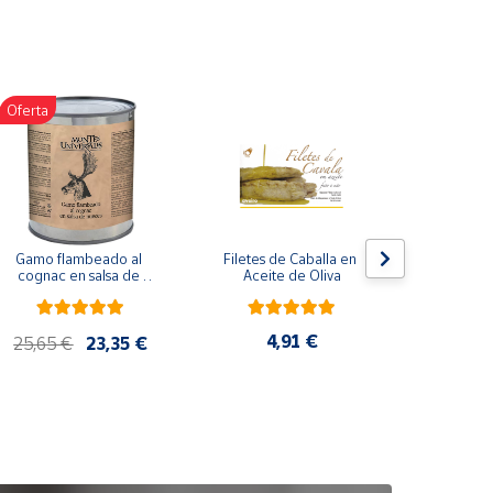
Oferta
Gamo flambeado al 
Filetes de Caballa en 
Pack 
cognac en salsa de 
Aceite de Oliva
compuesto
nueces (865 g)
de co
ela
artes
4,91 €
25,65 €
23,35 €