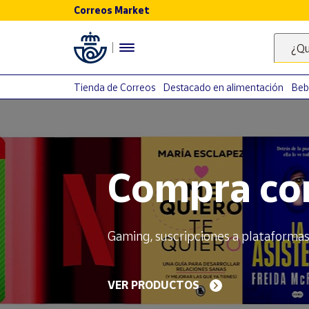
Correos Market
Menú
¿Qu
Nuestro
catálogo
Tienda de Correos
Destacado en alimentación
Beb
Alimentación
Bebidas
El Camino 
Ocio y cultura
Juguetes y
juegos
de sellos
Libros y
revistas
Merchandising
Dedicados a los símbolos más univer
y regalos
Tienda de
EMPIEZA A COLECCIONAR
Correos