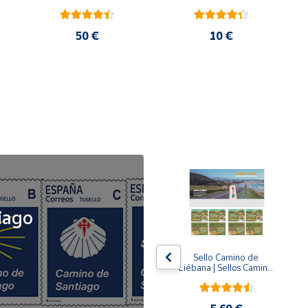
50 €
10 €
NOVEDAD
iago
x5
x5
Tusello Camino de 
Sello Camino de 
ck 
Santiago 2026 | La 
Liébana | Sellos Camino 
Flecha Amarilla | Tarifa 
de Santiago del Norte
A | Pack de 5