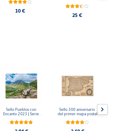
10 €
25 €
Sello Pueblos con 
Sello 300 aniversario 
Sello Mil
Encanto 2023 | Serie 
del primer mapa postal
funda
VIII I Bagergue, Briones, 
Monaste
Pedraza y Ponte 
Salvador d
Maceira | Hoja bloque
(Asturi