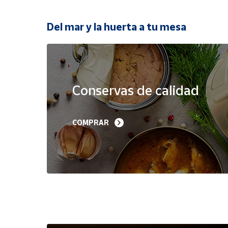
Productos
Solidarios
Del mar y la huerta a tu mesa
Ayuda
Oferta
Centro
de ayuda
Conservas de calidad
Contacto
Filetes de Melva 
Sardinillas en Aceite 
COMPRAR
Canutera de Barbate 
Oliva 40-45 piezas A
Vendedores
525 g
Churrusquiña
35,90 €
7,50 €
6,80 €
Mapa de
vendedores
Hazte
vendedor
Área
vendedor