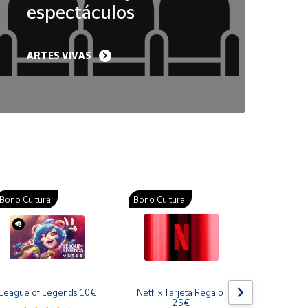
espectáculos
ARTES VIVAS
Bono Cultural
Bono Cultural
Bono Cult
League of Legends 10€
Netflix Tarjeta Regalo 
Gift Card
25€