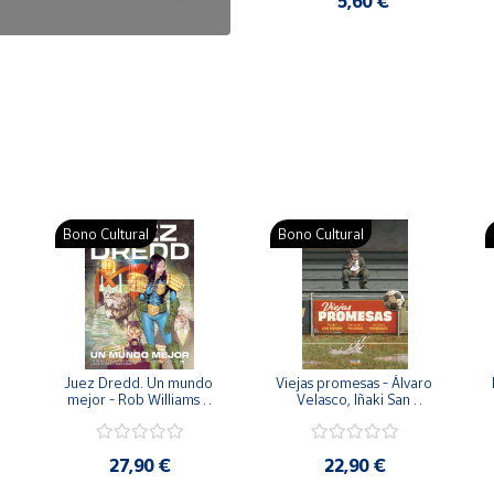
7,50 €
5,60 €
Bono Cultural
Bono Cultural
 
Juez Dredd. Un mundo 
Viejas promesas - Álvaro 
mejor - Rob Williams y 
Velasco, Iñaki San 
Arthur Wyatt
Román y Pedro 
Rodríguez
27,90 €
22,90 €