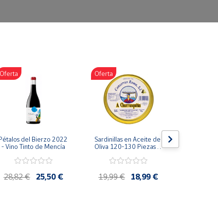
Oferta
Oferta
Oferta
Pétalos del Bierzo 2022 
Sardinillas en Aceite de 
Bonito d
- Vino Tinto de Mencía
Oliva 120-130 Piezas A 
escabeche
Churrusquiña - 
Conservas Gallegas 
Premium
28,82 €
25,50 €
19,99 €
18,99 €
4,85 