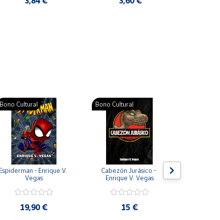
3,84 €
3,60 €
2
Pat
Bono Cultural
Bono Cultural
Bono Cult
Espiderman - Enrique V. 
Cabezón Jurásico - 
Jarripot
Vegas
Enrique V. Vegas
cabezón 
V
19,90 €
15 €
19