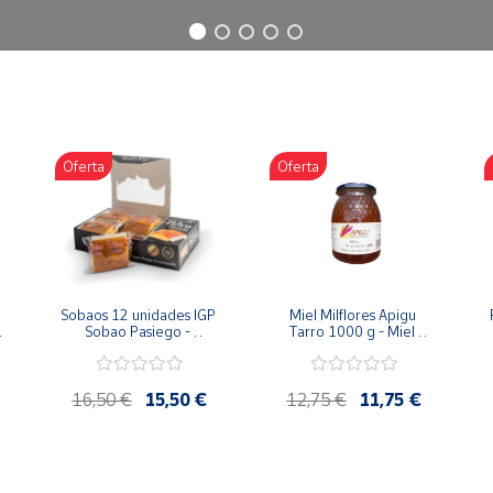
Oferta
Oferta
Sobaos 12 unidades IGP 
Miel Milflores Apigu 
Sobao Pasiego - 
Tarro 1000 g - Miel 
Paquete 1 Kg
Artesana de la Alcarria
16,50 €
15,50 €
12,75 €
11,75 €