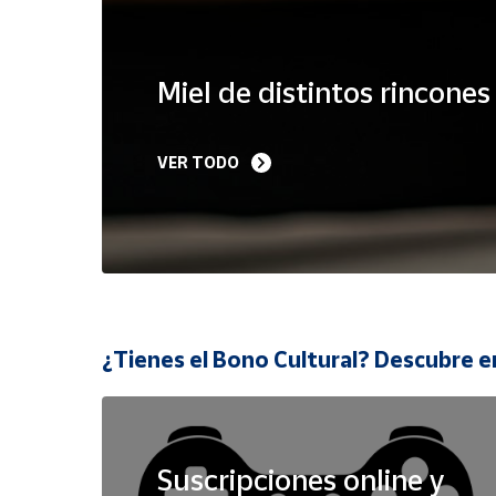
Cuenta
Miel de distintos rincone
Área
cliente
VER TODO
Ubicación
Península
y
Baleares
Canarias,
¿Tienes el Bono Cultural? Descubre e
Ceuta y
Melilla
Suscripciones online y