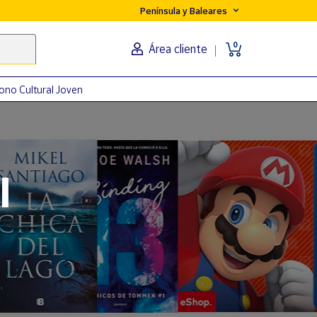
Península y Baleares
0
Área cliente
ono Cultural Joven
orma