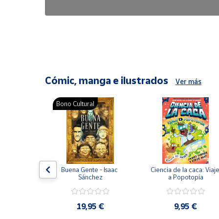
6,47 €
8,25 €
Cómic, manga e ilustrados
Ver más
Bono Cultural
ón del 
Buena Gente - Isaac 
Ciencia de la caca: Viaje
encia en 
Sánchez
a Popotopía
ic
9 €
19,95 €
9,95 €