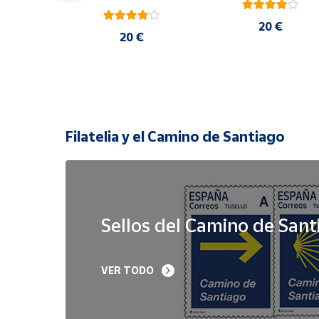
20 €
 €
20 €
Filatelia y el Camino de Santiago
Sellos del Camino de Sant
Sello Iglesia 
Sello Año Jubilar 
VER TODO
prerrománica de 
Lebaniego 2023 I Pa
Priesca. Asturias | Serie 
de 5
Patrimonio Histórico | 
Hoja Bloque