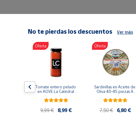
Artesanía
Oficina y
Papelería
Para Canarias,
No te pierdas los descuentos
Ver más
Ceuta y Melilla
Oferta
Oferta
Más
populares
Bono
Cultural
lancos 10-
Tomate entero pelado 
Sardinillas en Aceite de 
o gourmet 
Nuestros
en AOVE La Catedral 
Oliva 40-45 piezas A 
g
ER-630
Churrusquiña
vendedores
Las
9,99 €
9,99 €
8,99 €
7,50 €
6,80 €
novedades
de Correos
Market