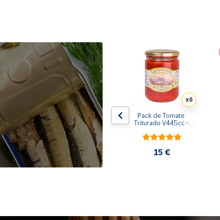
x10
x6
de 
Pack de 10 latas de 
Pack de Tomate 
 
Sardinillas en aceite de 
Triturado V445cc - 
oliva 125 ml
6x400g
31,35 €
15 €