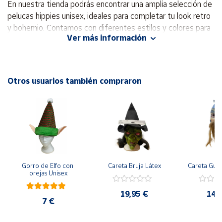
En nuestra tienda podrás encontrar una amplia selección de
pelucas hippies unisex, ideales para completar tu look retro
Cuenta
y bohemio. Contamos con diferentes estilos y colores para
Ver más información
que encuentres la peluca que mejor se adapte a tu
Área
personalidad.
cliente
Nuestras pelucas están fabricadas con materiales de alta
Otros usuarios también compraron
calidad, lo que garantiza un aspecto natural y cómodo de
Ubicación
llevar. Además, son muy fáciles de colocar y mantener en
buen estado.
Península
y
Baleares
Canarias,
Ceuta y
Gorro de Elfo con 
Careta Bruja Látex
Careta Gue
Melilla
orejas Unisex
19,95 €
14,
7 €