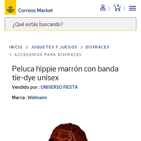
0
Menú
¿Qué estás buscando?
Nuestro
catálogo
Escribe
palabras
INICIO
JUGUETES Y JUEGOS
DISFRACES
clave
Alimentación
ACCESORIOS PARA DISFRACES
para
Bebidas
buscar
Peluca hippie marrón con banda
Ocio y cultura
productos
tie-dye unisex
en
Juguetes y
juegos
Correos
Vendido por :
UNIVERSO FIESTA
Market
Libros y
Marca :
Widmann
.
revistas
Merchandising
y regalos
Tienda de
Correos