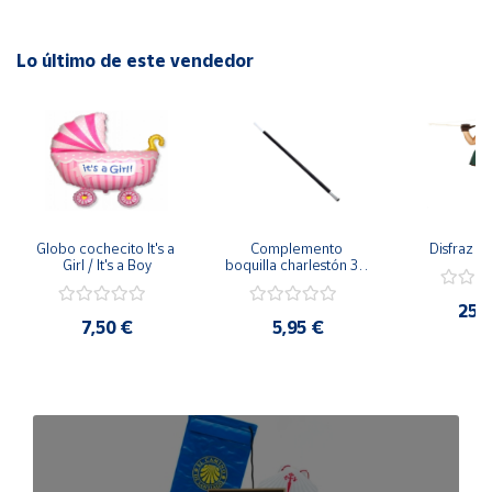
Lo último de este vendedor
Globo cochecito It's a 
Complemento 
Disfraz d
Girl / It's a Boy
boquilla charlestón 30 
cms
25,
7,50 €
5,95 €