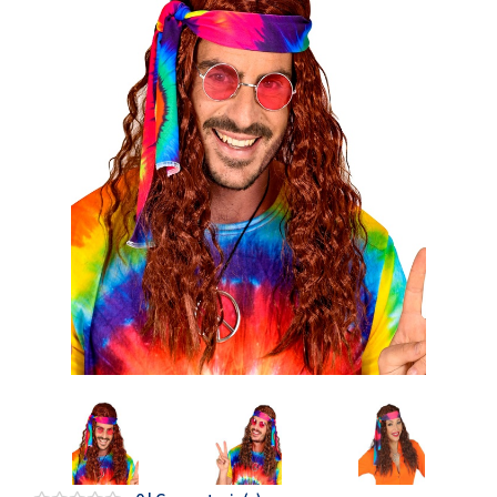
Artesanía
Oficina y
Papelería
Para Canarias,
Ceuta y Melilla
Más
populares
Bono
Cultural
Nuestros
vendedores
Las
novedades
de Correos
Market