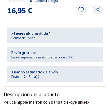
0 | Comentario(s)
Productos
Solidarios
16,95 €
Ayuda
¿Tienes alguna duda?
Centro
Centro de Ayuda
de ayuda
Contacto
Envío gratuito
Envío responsable gratuito a partir de 20 €
Vendedores
Tiempo estimado de envío
Mapa de
Envío en 2 - 5 día(s)
vendedores
Hazte
Descripción del producto
vendedor
Área
Peluca hippie marrón con banda tie-dye unisex
vendedor