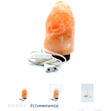
Artesanía
Oficina y
Papelería
Para Canarias,
Ceuta y Melilla
Más
populares
Bono
Cultural
Nuestros
vendedores
Las
novedades
de Correos
Market
0 | Comentario(s)