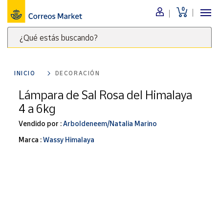
0
Menú
¿Qué estás buscando?
Nuestro
catálogo
Escribe
palabras
INICIO
DECORACIÓN
clave
Alimentación
para
Lámpara de Sal Rosa del Himalaya
Bebidas
buscar
4 a 6kg
Ocio y cultura
productos
en
Vendido por :
Arboldeneem/Natalia Marino
Juguetes y
juegos
Correos
Marca :
Wassy Himalaya
Market
Libros y
.
revistas
Merchandising
y regalos
Tienda de
Correos