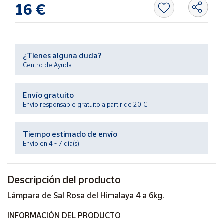
Productos
16 €
Solidarios
Ayuda
¿Tienes alguna duda?
Centro de Ayuda
Centro
de ayuda
Envío gratuito
Contacto
Envío responsable gratuito a partir de 20 €
Vendedores
Tiempo estimado de envío
Envío en 4 - 7 día(s)
Mapa de
vendedores
Descripción del producto
Hazte
vendedor
Lámpara de Sal Rosa del Himalaya 4 a 6kg.
Área
INFORMACIÓN DEL PRODUCTO
vendedor