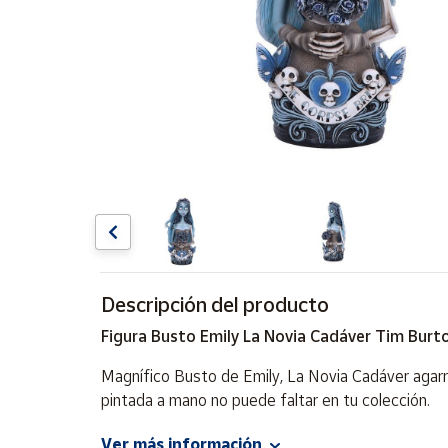
Artesanía
Oficina y
Papelería
Para Canarias,
Ceuta y Melilla
Más
populares
Bono
Cultural
Descripción del producto
Nuestros
vendedores
Figura Busto Emily La Novia Cadáver Tim Bur
Las
novedades
Magnífico Busto de Emily, La Novia Cadáver agarr
de Correos
pintada a mano no puede faltar en tu colección.
Market
Por su calidad, es el regalo perfecto para cualqu
Ver más información