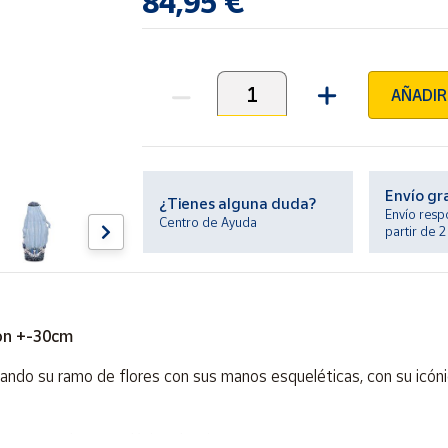
84,95 €
AÑADIR
Unidades
Envío gr
¿Tienes alguna duda?
Envío resp
Centro de Ayuda
partir de 
ton +-30cm
ando su ramo de flores con sus manos esqueléticas, con su icónic
ier amante de este clásico de Tim Burton.