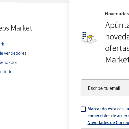
Novedades
Apúnta
eos Market
noveda
rir
oferta
e vendedores
Marke
vendedor
endedor
Escribe tu email
Marcando esta casilla
comerciales de acuer
Novedades de Correo