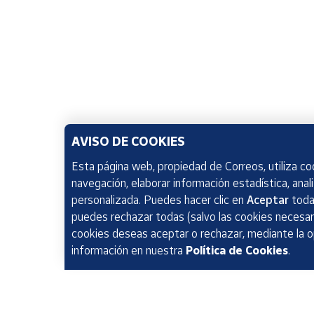
AVISO DE COOKIES
Esta página web, propiedad de Correos, utiliza coo
navegación, elaborar información estadística, anal
personalizada. Puedes hacer clic en
Aceptar
todas
puedes rechazar todas (salvo las cookies necesari
cookies deseas aceptar o rechazar, mediante la 
información en nuestra
Política de Cookies
.