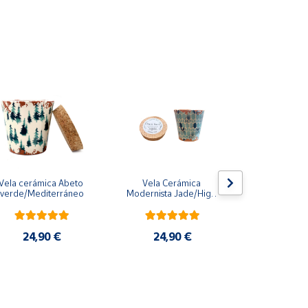
Vela cerámica Abeto 
Vela Cerámica 
Vela Rosa
verde/Mediterráneo
Modernista Jade/Higo 
Cact
y Basilico 10 cm
24,90 €
24,90 €
22,8