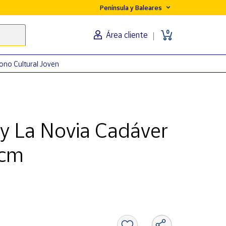
Península y Baleares
0
Área cliente
ono Cultural Joven
ly La Novia Cadáver
 cm