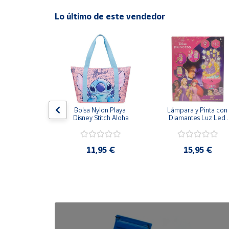
Lo último de este vendedor
Cuenta
Área
cliente
Ubicación
ombrilla De 
Bolsa Nylon Playa 
Lámpara y Pinta con 
 XL Tortugas 
Disney Stitch Aloha
Diamantes Luz Led 
Península
s 80x35cm
Disney Rapunzel - 
y
20cm 3 Intensidades
Baleares
,95 €
11,95 €
15,95 €
Canarias,
Ceuta y
Melilla