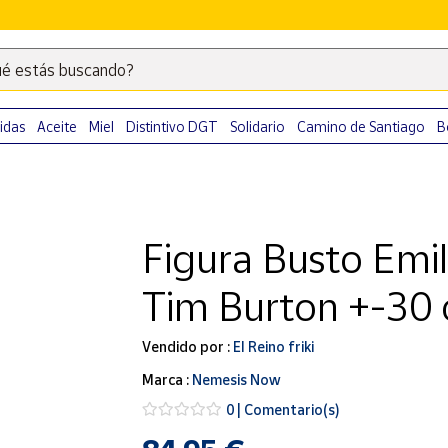
é estás buscando?
Escribe
palabras
clave
idas
Aceite
Miel
Distintivo DGT
Solidario
Camino de Santiago
B
para
buscar
productos
en
Figura Busto Emi
Correos
Market
Tim Burton +-30
.
Vendido por :
El Reino friki
Marca :
Nemesis Now
0 | Comentario(s)