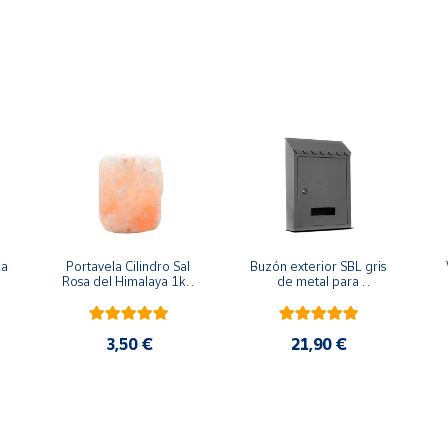
ka
Portavela Cilindro Sal 
Buzón exterior SBL gris 
Rosa del Himalaya 1kg 
de metal para 
aprox
paquetería correo de 
pared
3,50 €
21,90 €