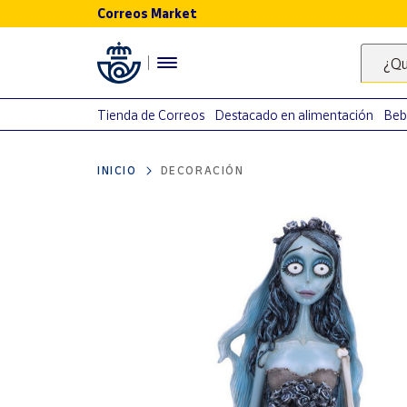
Correos Market
Menú
¿Qu
Nuestro
catálogo
Tienda de Correos
Destacado en alimentación
Beb
Alimentación
INICIO
DECORACIÓN
Bebidas
Ocio y cultura
Juguetes y
juegos
Libros y
revistas
Merchandising
y regalos
Tienda de
Correos