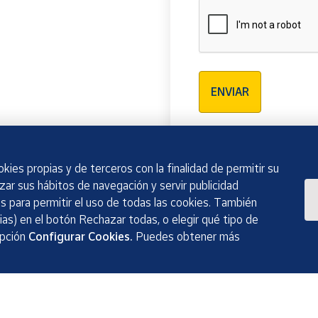
Verificación reCAPTCH
ENVIAR
kies propias y de terceros con la finalidad de permitir su
izar sus hábitos de navegación y servir publicidad
 para permitir el uso de todas las cookies. También
as) en el botón Rechazar todas, o elegir qué tipo de
opción
Configurar Cookies.
Puedes obtener más