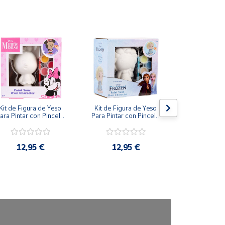
Kit de Figura de Yeso 
Kit de Figura de Yeso 
Kit de Figur
ara Pintar con Pincel y 
Para Pintar con Pincel y 
Para Pintar c
Pinturas de Disney 
Pinturas de Disney Elsa 
Pinturas de
Minnie
Frozen
Cenici
12,95 €
12,95 €
11,9