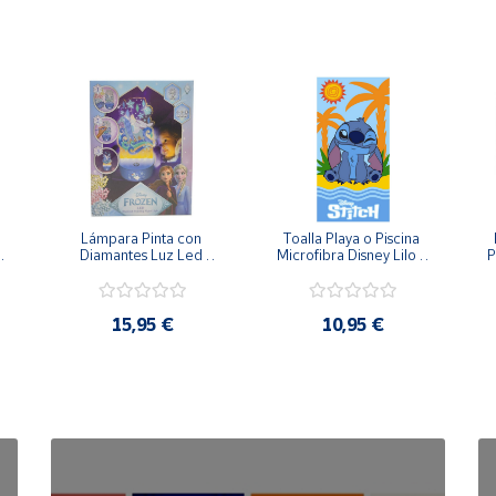
Lámpara Pinta con 
Toalla Playa o Piscina 
Diamantes Luz Led 
Microfibra Disney Lilo y 
P
Disney Frozen Elsa - 
Stitch 140x70cm 
20cm 3 Intensidades
15,95 €
10,95 €