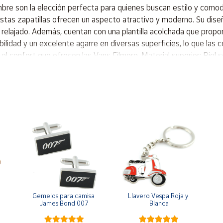
re son la elección perfecta para quienes buscan estilo y comodi
, estas zapatillas ofrecen un aspecto atractivo y moderno. Su dis
 relajado. Además, cuentan con una plantilla acolchada que prop
bilidad y un excelente agarre en diversas superficies, lo que la
 el confort que ofrecen las Vans Filmore. Material superior: Piel se
a de goma resistente.
Gemelos para camisa 
Llavero Vespa Roja y 
James Bond 007
Blanca