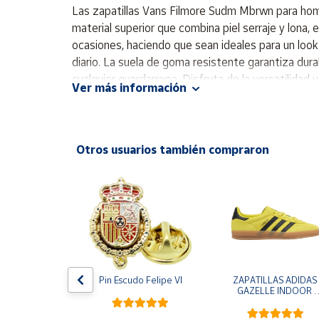
Productos
Las zapatillas Vans Filmore Sudm Mbrwn para homb
Solidarios
material superior que combina piel serraje y lona
ocasiones, haciendo que sean ideales para un look
diario. La suela de goma resistente garantiza dura
Ayuda
cualquier guardarropa. Disfruta de la versatilidad y
Ver más información
Comodidad: Plantilla acolchada. Durabilidad: Suel
Centro
de ayuda
Contacto
Otros usuarios también compraron
Vendedores
Mapa de
vendedores
Hazte
vendedor
e One Piece 
Pin Escudo Felipe VI
ZAPATILLAS ADIDAS 
egro
GAZELLE INDOOR 
Área
AMARILLO SHOYEL 
vendedor
NEGRO JR6303 