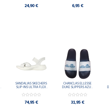
24,90 €
6,95 €
SANDALIAS SKECHERS 
CHANCLAS ELLESSE 
SLIP-INS ULTRA FLEX 
DUKE SLIPPERS AZUL 
D
-
3.0 NEVER BETTER 
MARINO 
BLANCO OFF 119975-
ADELAIDE022-E-
OFWT SANDALIAS 
EVAPVC-153 FLIP 
COMODAS MUJER
FLOP SANDALIAS 
74,95 €
31,95 €
COMODAS HOMBRE