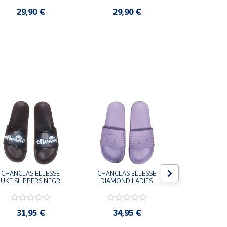
29,90 €
29,90 €
3,9
CHANCLAS ELLESSE 
CHANCLAS ELLESSE 
CHANCLAS 
UKE SLIPPERS NEGRO 
DIAMOND LADIES 
DIAMOND 
ADELAIDE022-E-
SLIPPERS LILA 
SLIPPERS
EVAPVC-001 FLIP 
ADELAIDE028-
ADELAI
FLOP SANDALIAS 
EVAPVC-664 FLIP 
EVAPVC-00
COMODAS HOMBRE
FLOP SANDALIAS 
FLOP SAN
31,95 €
34,95 €
34,9
COMODAS MUJER
COMODAS