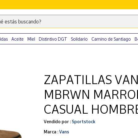
é estás buscando?
Escribe
palabras
clave
idas
Aceite
Miel
Distintivo DGT
Solidario
Camino de Santiago
B
para
buscar
productos
en
ZAPATILLAS VA
Correos
Market
MBRWN MARRO
.
CASUAL HOMBR
Vendido por :
Sportstock
Marca :
Vans