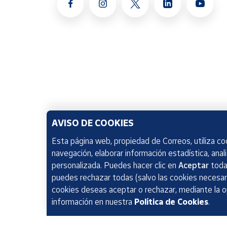
AVISO DE COOKIES
Esta página web, propiedad de Correos, utiliza coo
navegación, elaborar información estadística, anal
personalizada. Puedes hacer clic en
Aceptar
todas
puedes rechazar todas (salvo las cookies necesari
cookies deseas aceptar o rechazar, mediante la 
información en nuestra
Política de Cookies
.