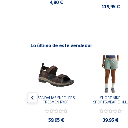
CASUAL SNEAKER 
4,90 €
HOMBRE
0 €
119,95 €
Cuenta
Área
cliente
Lo último de este vendedor
Ubicación
Península
y
Baleares
Canarias,
Ceuta y
Melilla
S CHAMPION 
SANDALIAS SKECHERS 
SHORT NIKE 
 TD NEGRO 
TRESMEN RYER 
SPORTSWEAR CHILL 
9-KK002 
MARRON CHOCOLATE 
TERRY VERDE II3980
 NIÑO NIÑA
205112-CHOC 
006 PANTALONES 
HOMBRE SANDALIAS 
CORTOS MUJER
COMODAS
,95 €
59,95 €
39,95 €