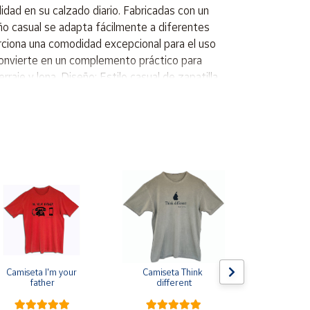
dad en su calzado diario. Fabricadas con un
eño casual se adapta fácilmente a diferentes
orciona una comodidad excepcional para el uso
s convierte en un complemento práctico para
rraje y lona. Diseño: Estilo casual de zapatilla.
Camiseta I'm your 
Camiseta Think 
Pin de s
father
different
escarapela E
Cruz de Sa