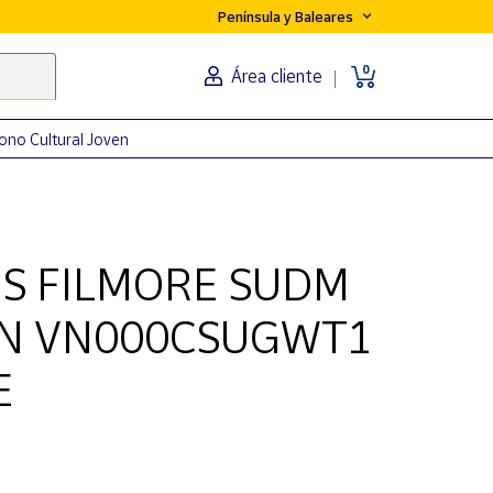
Península y Baleares
0
Área cliente
ono Cultural Joven
NS FILMORE SUDM
N VN000CSUGWT1
E