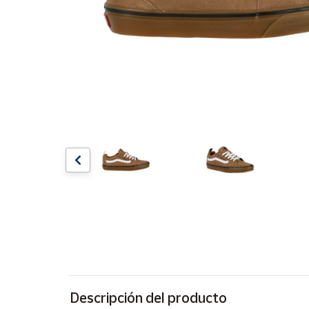
Artesanía
Oficina y
Papelería
Para Canarias,
Ceuta y Melilla
Más
populares
Bono
Cultural
Nuestros
vendedores
Las
novedades
de Correos
Market
Descripción del producto