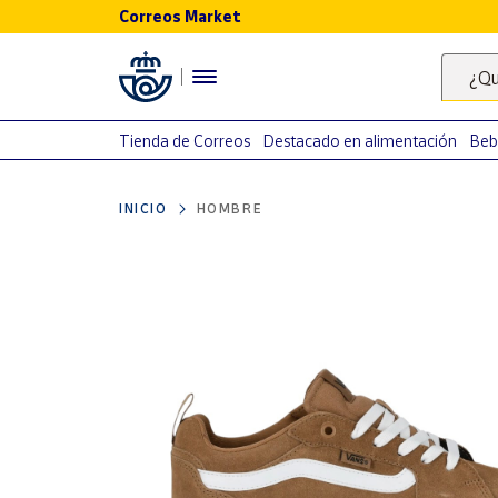
Correos Market
Menú
¿Qu
Nuestro
catálogo
Tienda de Correos
Destacado en alimentación
Beb
Alimentación
INICIO
HOMBRE
Bebidas
Ocio y cultura
Juguetes y
juegos
Libros y
revistas
Merchandising
y regalos
Tienda de
Correos