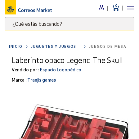
0
Menú
¿Qué estás buscando?
Nuestro
catálogo
Escribe
palabras
INICIO
JUGUETES Y JUEGOS
JUEGOS DE MESA
clave
Alimentación
para
Laberinto opaco Legend The Skull
Bebidas
buscar
Ocio y cultura
Vendido por :
Espacio Logopédico
productos
en
Juguetes y
Marca :
Tranjis games
juegos
Correos
Market
Libros y
.
revistas
Merchandising
y regalos
Tienda de
Correos