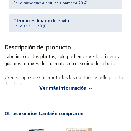
Productos
Envío responsable gratuito a partir de 20 €
Solidarios
Tiempo estimado de envío
Ayuda
Envío en 4 - 5 día(s)
Centro
Descripción del producto
de ayuda
Laberinto de dos plantas, solo podremos ver la primera y
Contacto
guiarnos a través del laberinto con el sonido de la bolita.
Vendedores
¿Serás capaz de superar todos los obstáculos y llegar a tu
destino?
Ver más información
Mapa de
vendedores
Hazte
vendedor
Otros usuarios también compraron
Área
vendedor