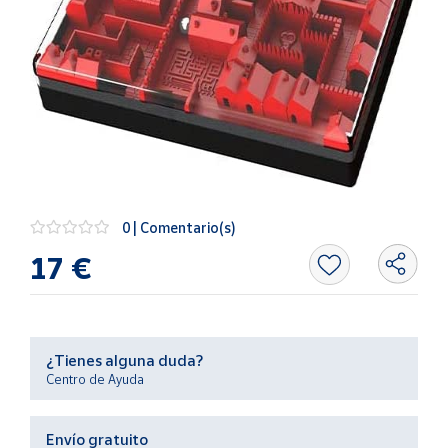
Artesanía
Oficina y
Papelería
Para Canarias,
Ceuta y Melilla
Más
populares
0 | Comentario(s)
Bono
17 €
Cultural
Nuestros
vendedores
Las
¿Tienes alguna duda?
novedades
Centro de Ayuda
de Correos
Market
Envío gratuito