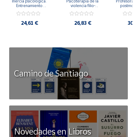
Inercia psicológica. 
Psicoterapia de la 
Profesorado,
Entrenamiento 
violencia filio-
postmode
Emocional para la 
parental. Entre el 
Cambian los
Igualdad de Género.
secreto y la 
cambi
vergüenza.
profes
24,61 €
26,83 €
30,
Camino de Santiago
Novedades en Libros