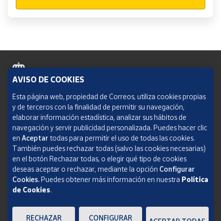
AVISO DE COOKIES
Política de cookies
Esta página web, propiedad de Correos, utiliza cookies propias
y de terceros con la finalidad de permitir su navegación,
Aviso legal
elaborar información estadística, analizar sus hábitos de
navegación y servir publicidad personalizada. Puedes hacer clic
Condiciones del servicio
en
Aceptar
todas para permitir el uso de todas las cookies.
También puedes rechazar todas (salvo las cookies necesarias)
Política de Privacidad Web
en el botón Rechazar todas, o elegir qué tipo de cookies
deseas aceptar o rechazar, mediante la opción
Configurar
Informe de transparencia
Cookies.
Puedes obtener más información en nuestra
Política
de Cookies
.
SOCIEDAD ESTATAL CORREOS Y TELÉGRAFOS, S.A., S.M.E. Todos los derechos
reservados.
RECHAZAR
CONFIGURAR