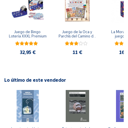
Cuenta
Área
Juego de Bingo 
Juego de la Oca y 
La Morada
cliente
Lotería XXXL Premium
Parchís del Camino de 
juego 
Santiago
Ubicación
32,95 €
11 €
16,
Península
y
Baleares
Lo último de este vendedor
Canarias,
Ceuta y
Melilla