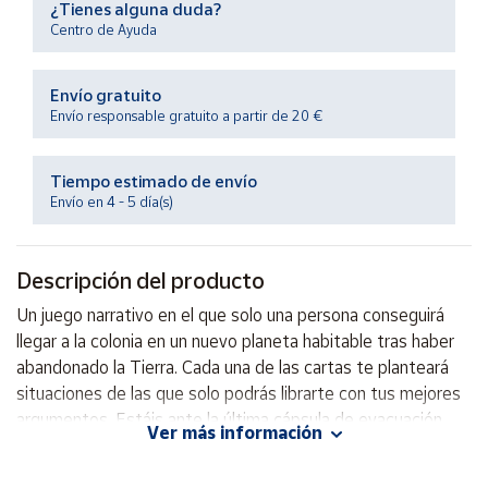
¿Tienes alguna duda?
Productos
Solidarios
Centro de Ayuda
Envío gratuito
Ayuda
Envío responsable gratuito a partir de 20 €
Centro
de ayuda
Tiempo estimado de envío
Envío en 4 - 5 día(s)
Contacto
Descripción del producto
Vendedores
Un juego narrativo en el que solo una persona conseguirá
llegar a la colonia en un nuevo planeta habitable tras haber
Mapa de
vendedores
abandonado la Tierra. Cada una de las cartas te planteará
situaciones de las que solo podrás librarte con tus mejores
Hazte
vendedor
argumentos. Estáis ante la última cápsula de evacuación.
Ver más información
Debéis decidir quién se salvará.
Área
vendedor