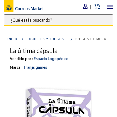
0
Menú
¿Qué estás buscando?
Nuestro
catálogo
Escribe
palabras
INICIO
JUGUETES Y JUEGOS
JUEGOS DE MESA
clave
Alimentación
para
La última cápsula
Bebidas
buscar
Ocio y cultura
Vendido por :
Espacio Logopédico
productos
en
Juguetes y
Marca :
Tranjis games
juegos
Correos
Market
Libros y
.
revistas
Merchandising
y regalos
Tienda de
Correos