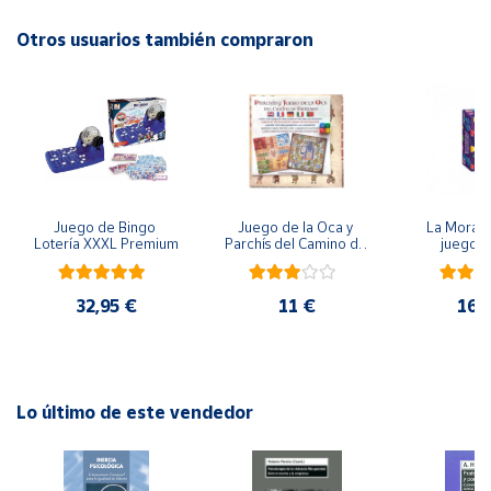
EAN: 8425402449363
Otros usuarios también compraron
Cuenta
Advertencias:
No recomendable para niños menores de 3 años. Contiene
Área
piezas pequeñas. Peligro de asfixia
cliente
Ubicación
Juego de Bingo 
Juego de la Oca y 
La Morada
Lotería XXXL Premium
Parchís del Camino de 
juego 
Península
Santiago
y
Baleares
32,95 €
11 €
16,
Canarias,
Ceuta y
Melilla
Lo último de este vendedor