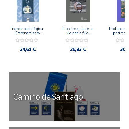
Inercia psicológica. 
Psicoterapia de la 
Profesorado,
Entrenamiento 
violencia filio-
postmode
Emocional para la 
parental. Entre el 
Cambian los
Igualdad de Género.
secreto y la 
cambi
vergüenza.
profes
24,61 €
26,83 €
30,
Camino de Santiago