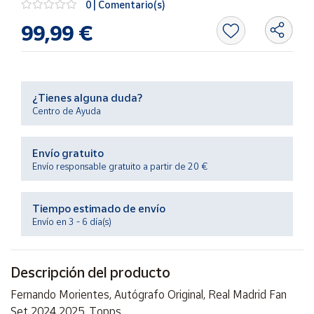
0 | Comentario(s)
Productos
Solidarios
99,99 €
Ayuda
¿Tienes alguna duda?
Centro
Centro de Ayuda
de ayuda
Contacto
Envío gratuito
Envío responsable gratuito a partir de 20 €
Vendedores
Tiempo estimado de envío
Mapa de
Envío en 3 - 6 día(s)
vendedores
Hazte
vendedor
Descripción del producto
Área
Fernando Morientes, Autógrafo Original, Real Madrid Fan
vendedor
Set 2024 2025, Topps.