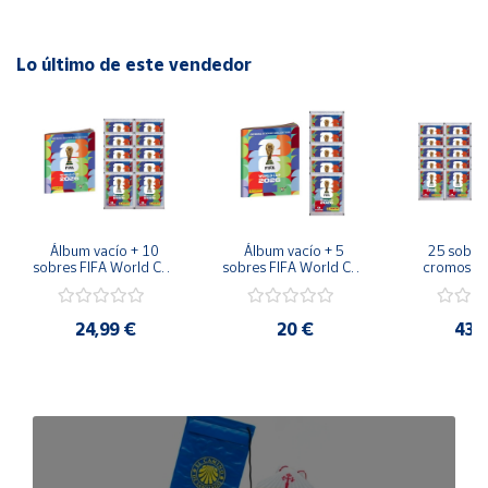
Lo último de este vendedor
Álbum vacío + 10 
Álbum vacío + 5 
25 sobres
sobres FIFA World Cup 
sobres FIFA World Cup 
cromos FI
2026™ Sticker 
2026™ Sticker 
Cup 2026™ 
Colección Oficial 
Colección Oficial 
Sticker Co
Panini
Panini
Colección
24,99 €
20 €
43,
Pan