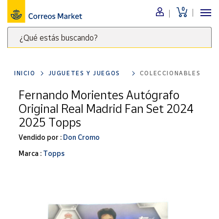
0
Menú
¿Qué estás buscando?
Nuestro
catálogo
Escribe
palabras
INICIO
JUGUETES Y JUEGOS
COLECCIONABLES
clave
Alimentación
para
Fernando Morientes Autógrafo
Bebidas
buscar
Original Real Madrid Fan Set 2024
Ocio y cultura
productos
2025 Topps
en
Juguetes y
juegos
Correos
Vendido por :
Don Cromo
Market
Libros y
Marca :
Topps
.
revistas
Merchandising
y regalos
Tienda de
Correos