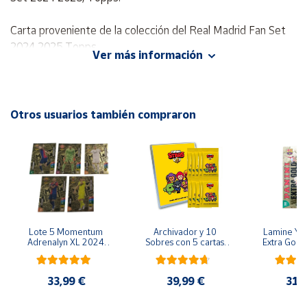
Carta proveniente de la colección del Real Madrid Fan Set
Cuenta
2024 2025 Topps.
Ver más información
Área
cliente
Otros usuarios también compraron
Ubicación
Península
y
Baleares
Canarias,
Ceuta y
Lote 5 Momentum 
Archivador y 10 
Lamine Yam
Melilla
Adrenalyn XL 2024 
Sobres con 5 cartas 
Extra Gold 
2025 Panini
por sobre Brawl Stars
XL 2024 20
Colecció
33,99 €
39,99 €
31,