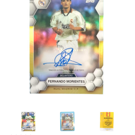
Artesanía
Oficina y
Papelería
Para Canarias,
Ceuta y Melilla
Más
populares
Bono
Cultural
Nuestros
vendedores
Las
novedades
de Correos
Market