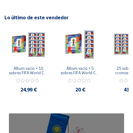
Lo último de este vendedor
Álbum vacío + 10 
Álbum vacío + 5 
25 sobres
sobres FIFA World Cup 
sobres FIFA World Cup 
cromos FI
2026™ Sticker 
2026™ Sticker 
Cup 2026™ 
Colección Oficial 
Colección Oficial 
Sticker Co
Panini
Panini
Colección
24,99 €
20 €
43,
Pan