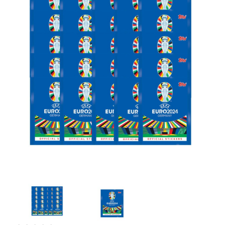
Artesanía
Oficina y
Papelería
Para Canarias,
Ceuta y Melilla
Más
populares
Bono
Cultural
Nuestros
vendedores
Las
novedades
de Correos
Market