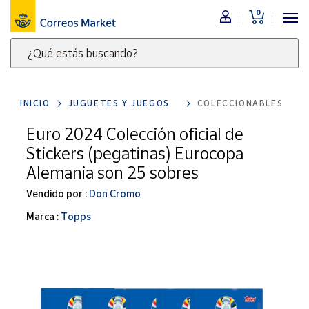
0
Menú
¿Qué estás buscando?
Nuestro
catálogo
Escribe
palabras
INICIO
JUGUETES Y JUEGOS
COLECCIONABLES
clave
Alimentación
para
Euro 2024 Colección oficial de
Bebidas
buscar
Stickers (pegatinas) Eurocopa
Ocio y cultura
productos
Alemania son 25 sobres
en
Juguetes y
juegos
Correos
Vendido por :
Don Cromo
Market
Libros y
Marca :
Topps
.
revistas
Merchandising
y regalos
Tienda de
Correos