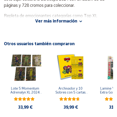
páginas y 728 cromos para coleccionar.
Cuenta
Repleta de emocionantes categorías como Top XI,
Ver más información
Captains, Players to Watch, Nation Logos, Artists,
Área
Legendary Euro Masters además de stickers Gold Star
cliente
Player, Gold Signature Series y paralelos, esta colección
tiene todo lo que necesitas para acercarte a la acción de la
Otros usuarios también compraron
Eurocopa este verano.
Ubicación
Península
y
Baleares
Canarias,
Ceuta y
Lote 5 Momentum 
Archivador y 10 
Lamine Yam
Melilla
Adrenalyn XL 2024 
Sobres con 5 cartas 
Extra Gold 
2025 Panini
por sobre Brawl Stars
XL 2024 20
Colecció
33,99 €
39,99 €
31,