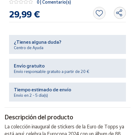
0 | Comentario(s)
Productos
Solidarios
29,99 €
Ayuda
¿Tienes alguna duda?
Centro
Centro de Ayuda
de ayuda
Contacto
Envío gratuito
Envío responsable gratuito a partir de 20 €
Vendedores
Tiempo estimado de envío
Mapa de
Envío en 2 - 5 día(s)
vendedores
Hazte
vendedor
Descripción del producto
Área
La colección inaugural de stickers de la Euro de Topps ya
vendedor
está aquí: celebra la Eurocopa 2024 con un álbum de 88