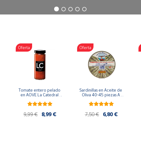
Oferta
Oferta
Tomate entero pelado 
Sardinillas en Aceite de 
en AOVE La Catedral 
Oliva 40-45 piezas A 
ER-630
Churrusquiña
9,99 €
8,99 €
7,50 €
6,80 €