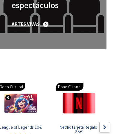
espectáculos
ARTES VIVAS
Bono Cultural
Bono Cultural
Bono Cult
League of Legends 10€
Netflix Tarjeta Regalo 
Gift Card
25€