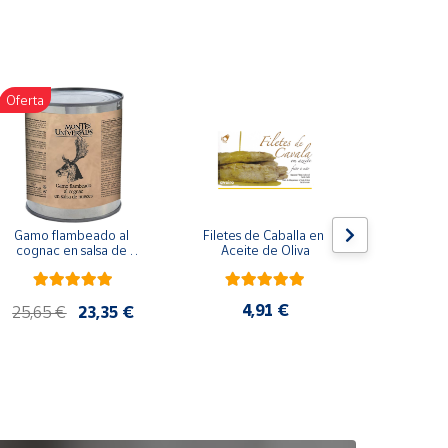
Oferta
Gamo flambeado al 
Filetes de Caballa en 
Pack 
cognac en salsa de 
Aceite de Oliva
compuesto
nueces (865 g)
de co
ela
artes
4,91 €
25,65 €
23,35 €