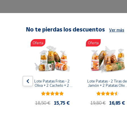
Artesanía
Oficina y
Papelería
Para Canarias,
No te pierdas los descuentos
Ver más
Ceuta y Melilla
Oferta
Oferta
Más
populares
Bono
Cultural
duras ER-
Lote Patatas Fritas - 2 
Lote Patatas - 2 Tiras de 
dral 600g
Nuestros
Oliva + 2 Cachelo + 2 
Jamón + 2 Patatas Oliva 
Hierbas
+ 1 Patatas Cachelo + 1 
vendedores
Patatas Hierbas
Las
10,50 €
18,50 €
15,75 €
19,80 €
16,85 €
novedades
de Correos
Market