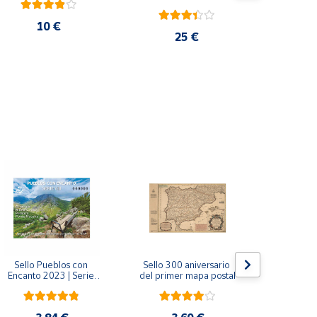
10 €
25 €
Sello Pueblos con 
Sello 300 aniversario 
Sello Mil
Encanto 2023 | Serie 
del primer mapa postal
funda
VIII I Bagergue, Briones, 
Monaste
Pedraza y Ponte 
Salvador d
Maceira | Hoja bloque
(Asturi