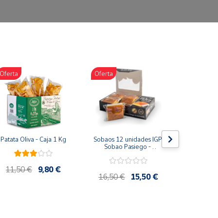
Oferta
Oferta
Oferta
Patata Oliva - Caja 1 Kg
Sobaos 12 unidades IGP 
Miel Mil
Sobao Pasiego - 
Tarro 10
Paquete 1 Kg
Artesana 
11,50 €
9,80 €
16,50 €
15,50 €
12,75 