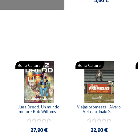
7,50 €
5,60 €
Bono Cultural
Bono Cultural
 
Juez Dredd. Un mundo 
Viejas promesas - Álvaro 
mejor - Rob Williams y 
Velasco, Iñaki San 
Arthur Wyatt
Román y Pedro 
Rodríguez
27,90 €
22,90 €