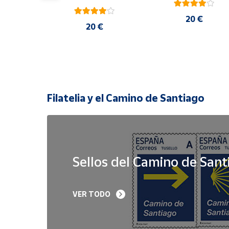
20 €
 €
20 €
Filatelia y el Camino de Santiago
Sellos del Camino de Sant
Sello Iglesia 
Sello Año Jubilar 
VER TODO
prerrománica de 
Lebaniego 2023 I Pa
Priesca. Asturias | Serie 
de 5
Patrimonio Histórico | 
Hoja Bloque