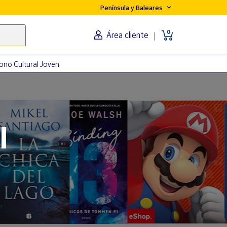
Península y Baleares
0
Área cliente
ono Cultural Joven
orma
l