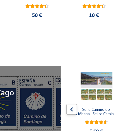
50 €
10 €
NOVEDAD
iago
x5
x5
Tusello Camino de 
Sello Camino de 
ck 
Santiago 2026 | La 
Liébana | Sellos Camino 
Flecha Amarilla | Tarifa 
de Santiago del Norte
A | Pack de 5