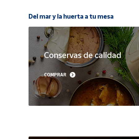
Productos
Solidarios
Del mar y la huerta a tu mesa
Ayuda
Oferta
Centro
de ayuda
Conservas de calidad
Contacto
Filetes de Melva 
Sardinillas en Aceite 
COMPRAR
Canutera de Barbate 
Oliva 40-45 piezas A
Vendedores
525 g
Churrusquiña
35,90 €
7,50 €
6,80 €
Mapa de
vendedores
Hazte
vendedor
Área
vendedor