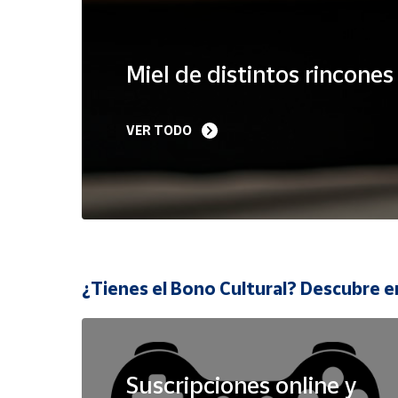
Cuenta
Miel de distintos rincone
Área
cliente
VER TODO
Ubicación
Península
y
Baleares
Canarias,
¿Tienes el Bono Cultural? Descubre e
Ceuta y
Melilla
Suscripciones online y