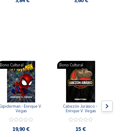
3,84 €
3,60 €
2
Pat
Bono Cultural
Bono Cultural
Bono Cult
Espiderman - Enrique V. 
Cabezón Jurásico - 
Jarripot
Vegas
Enrique V. Vegas
cabezón 
V
19,90 €
15 €
19