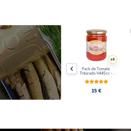
x10
x6
de 
Pack de 10 latas de 
Pack de Tomate 
 
Sardinillas en aceite de 
Triturado V445cc - 
oliva 125 ml
6x400g
31,35 €
15 €