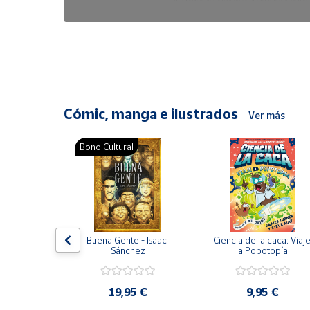
6,47 €
8,25 €
Cómic, manga e ilustrados
Ver más
Bono Cultural
ón del 
Buena Gente - Isaac 
Ciencia de la caca: Viaje
encia en 
Sánchez
a Popotopía
ic
9 €
19,95 €
9,95 €