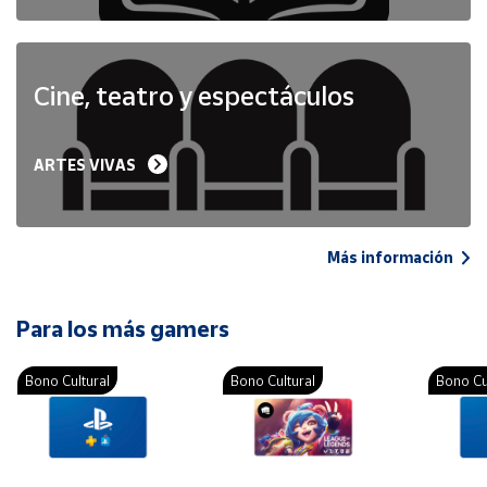
Cine, teatro y espectáculos
ARTES VIVAS
Más información
Para los más gamers
Bono Cultural
Bono Cultural
Bono Cu