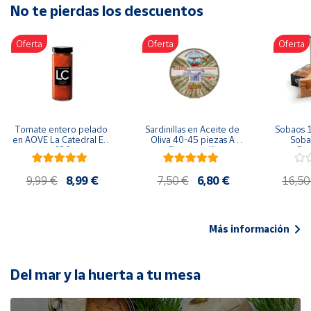
No te pierdas los descuentos
Artesanía
Oficina y
Oferta
Oferta
Oferta
Papelería
Para Canarias,
Ceuta y Melilla
Más
Tomate entero pelado 
Sardinillas en Aceite de 
Sobaos 1
populares
en AOVE La Catedral ER-
Oliva 40-45 piezas A 
Sobao
630
Churrusquiña
Paq
Bono
9,99 €
8,99 €
7,50 €
6,80 €
16,50
Cultural
Nuestros
vendedores
Más información
Las
novedades
de Correos
Del mar y la huerta a tu mesa
Market