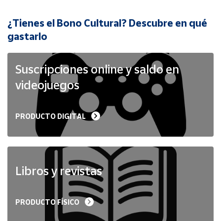
¿Tienes el Bono Cultural? Descubre en qué
Cuenta
gastarlo
Área
cliente
Suscripciones online y saldo en
videojuegos
Ubicación
PRODUCTO DIGITAL
Península
y
Baleares
Canarias,
Ceuta y
Libros y revistas
Melilla
PRODUCTO FÍSICO