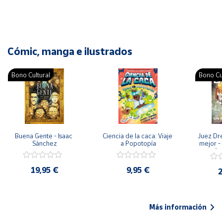
Cómic, manga e ilustrados
Bono Cultural
Bono Cu
Buena Gente - Isaac 
Ciencia de la caca: Viaje 
Juez Dr
Sánchez
a Popotopía
mejor - 
Ar
19,95 €
9,95 €
2
Más información