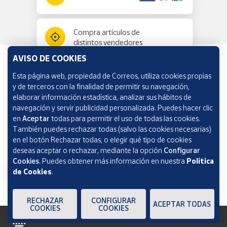
Compra artículos de
distintos vendedores
AVISO DE COOKIES
Esta página web, propiedad de Correos, utiliza cookies propias
Información y ayuda
y de terceros con la finalidad de permitir su navegación,
elaborar información estadística, analizar sus hábitos de
navegación y servir publicidad personalizada. Puedes hacer clic
Correos Market
en
Aceptar
todas para permitir el uso de todas las cookies.
También puedes rechazar todas (salvo las cookies necesarias)
en el botón Rechazar todas, o elegir qué tipo de cookies
deseas aceptar o rechazar, mediante la opción
Configurar
Cookies.
Puedes obtener más información en nuestra
Política
de Cookies
.
RECHAZAR
CONFIGURAR
ACEPTAR TODAS
COOKIES
COOKIES