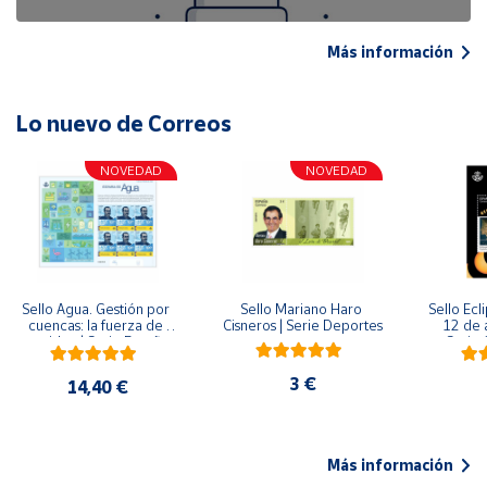
Más información
Lo nuevo de Correos
NOVEDAD
NOVEDAD
Sello Agua. Gestión por 
Sello Mariano Haro 
Sello Ecl
cuencas: la fuerza de 
Cisneros | Serie Deportes
12 de 
una idea.| Serie España 
Serie C
ES| Pliego Premium
3 €
14,40 €
Más información