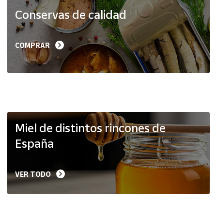
Productos
Conservas de calidad
Solidarios
Ayuda
COMPRAR
Centro
de ayuda
Contacto
Vendedores
Miel de distintos rincones de
España
Mapa de
vendedores
VER TODO
Hazte
vendedor
Área
vendedor