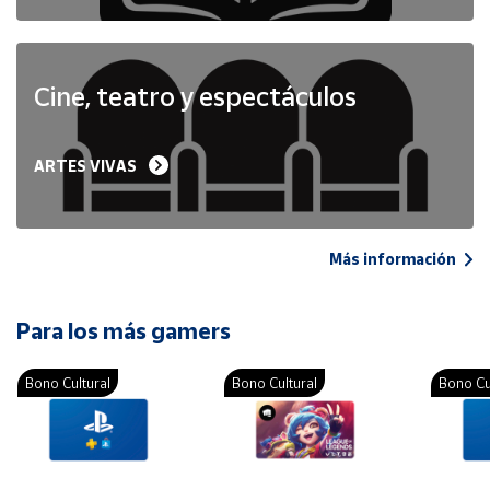
Cine, teatro y espectáculos
ARTES VIVAS
Más información
Para los más gamers
Bono Cultural
Bono Cultural
Bono Cu