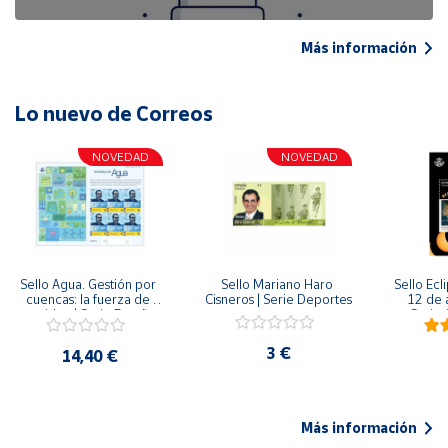
Más información
Lo nuevo de Correos
NOVEDAD
NOVEDAD
Sello Agua. Gestión por 
Sello Mariano Haro 
Sello Ecl
cuencas: la fuerza de 
Cisneros | Serie Deportes
12 de 
una idea.| Serie España 
Serie C
ES| Pliego Premium
3 €
14,40 €
Más información