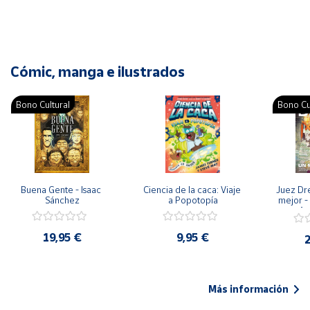
Cómic, manga e ilustrados
Bono Cultural
Bono Cu
Buena Gente - Isaac 
Ciencia de la caca: Viaje 
Juez Dr
Sánchez
a Popotopía
mejor - 
Ar
19,95 €
9,95 €
2
Más información