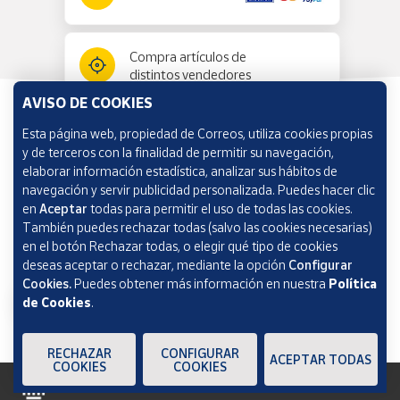
Compra artículos de
distintos vendedores
AVISO DE COOKIES
Esta página web, propiedad de Correos, utiliza cookies propias
Información y ayuda
y de terceros con la finalidad de permitir su navegación,
elaborar información estadística, analizar sus hábitos de
navegación y servir publicidad personalizada. Puedes hacer clic
Correos Market
en
Aceptar
todas para permitir el uso de todas las cookies.
También puedes rechazar todas (salvo las cookies necesarias)
en el botón Rechazar todas, o elegir qué tipo de cookies
deseas aceptar o rechazar, mediante la opción
Configurar
Cookies.
Puedes obtener más información en nuestra
Política
de Cookies
.
RECHAZAR
CONFIGURAR
ACEPTAR TODAS
COOKIES
COOKIES