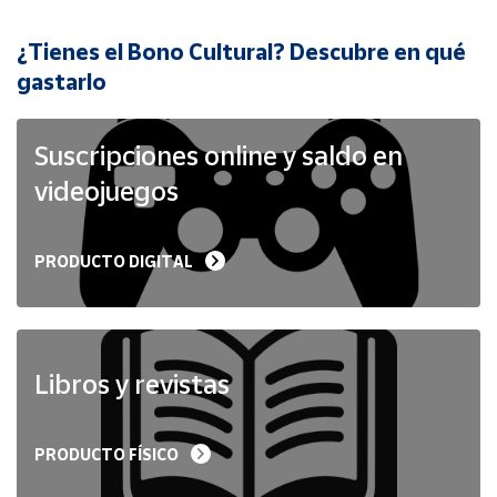
¿Tienes el Bono Cultural? Descubre en qué
Cuenta
gastarlo
Área
cliente
Suscripciones online y saldo en
videojuegos
Ubicación
PRODUCTO DIGITAL
Península
y
Baleares
Canarias,
Ceuta y
Libros y revistas
Melilla
PRODUCTO FÍSICO