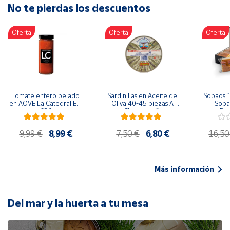
No te pierdas los descuentos
Artesanía
Oficina y
Oferta
Oferta
Oferta
Papelería
Para Canarias,
Ceuta y Melilla
Más
Tomate entero pelado 
Sardinillas en Aceite de 
Sobaos 1
populares
en AOVE La Catedral ER-
Oliva 40-45 piezas A 
Sobao
630
Churrusquiña
Paq
Bono
9,99 €
8,99 €
7,50 €
6,80 €
16,50
Cultural
Nuestros
vendedores
Más información
Las
novedades
de Correos
Del mar y la huerta a tu mesa
Market