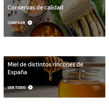
Productos
Conservas de calidad
Solidarios
Ayuda
COMPRAR
Centro
de ayuda
Contacto
Vendedores
Miel de distintos rincones de
España
Mapa de
vendedores
VER TODO
Hazte
vendedor
Área
vendedor