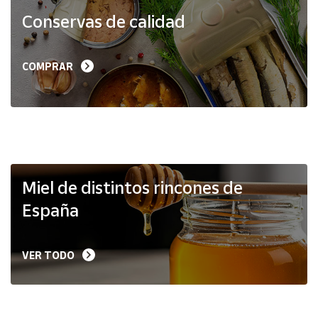
Productos
Conservas de calidad
Solidarios
Ayuda
COMPRAR
Centro
de ayuda
Contacto
Vendedores
Miel de distintos rincones de
España
Mapa de
vendedores
VER TODO
Hazte
vendedor
Área
vendedor