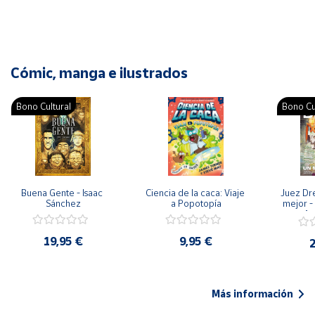
Cómic, manga e ilustrados
Bono Cultural
Bono Cu
Buena Gente - Isaac 
Ciencia de la caca: Viaje 
Juez Dr
Sánchez
a Popotopía
mejor - 
Ar
19,95 €
9,95 €
2
Más información