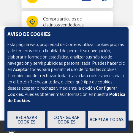
Compra artículos de
distintos vendedores
AVISO DE COOKIES
Esta página web, propiedad de Correos, utiliza cookies propias
Información y ayuda
y de terceros con la finalidad de permitir su navegación,
elaborar información estadística, analizar sus hábitos de
navegación y servir publicidad personalizada. Puedes hacer clic
Correos Market
en
Aceptar
todas para permitir el uso de todas las cookies.
También puedes rechazar todas (salvo las cookies necesarias)
en el botón Rechazar todas, o elegir qué tipo de cookies
deseas aceptar o rechazar, mediante la opción
Configurar
Cookies.
Puedes obtener más información en nuestra
Política
de Cookies
.
RECHAZAR
CONFIGURAR
ACEPTAR TODAS
COOKIES
COOKIES