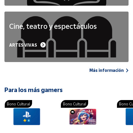
Cine, teatro y espectáculos
ARTES VIVAS
Más información
Para los más gamers
Bono Cultural
Bono Cultural
Bono Cu