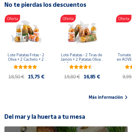
No te pierdas los descuentos
Artesanía
Oficina y
Oferta
Oferta
Oferta
Papelería
Para Canarias,
Ceuta y Melilla
Más
Lote Patatas Fritas - 2 
Lote Patatas - 2 Tiras de 
Tomate 
populares
Oliva + 2 Cachelo + 2 
Jamón + 2 Patatas Oliva + 
en AOVE 
Hierbas
1 Patatas Cachelo + 1 
Patatas Hierbas
Bono
18,50 €
15,75 €
19,80 €
16,85 €
9,99
Cultural
Nuestros
vendedores
Más información
Las
novedades
de Correos
Del mar y la huerta a tu mesa
Market