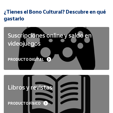
¿Tienes el Bono Cultural? Descubre en qué
Cuenta
gastarlo
Área
cliente
Suscripciones online y saldo en
videojuegos
Ubicación
PRODUCTO DIGITAL
Península
y
Baleares
Canarias,
Ceuta y
Libros y revistas
Melilla
PRODUCTO FÍSICO