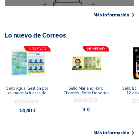
Más información
Lo nuevo de Correos
NOVEDAD
NOVEDAD
Sello Agua. Gestión por 
Sello Mariano Haro 
Sello Ecl
cuencas: la fuerza de 
Cisneros | Serie Deportes
12 de 
una idea.| Serie España 
Serie C
ES| Pliego Premium
3 €
14,40 €
Más información