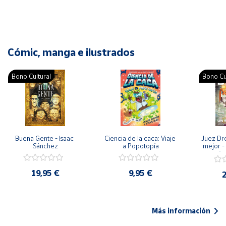
Cómic, manga e ilustrados
Bono Cultural
Bono Cu
Buena Gente - Isaac 
Ciencia de la caca: Viaje 
Juez Dr
Sánchez
a Popotopía
mejor - 
Ar
19,95 €
9,95 €
2
Más información