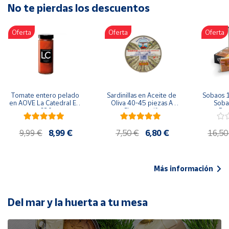
No te pierdas los descuentos
Artesanía
Oficina y
Oferta
Oferta
Oferta
Papelería
Para Canarias,
Ceuta y Melilla
Más
Tomate entero pelado 
Sardinillas en Aceite de 
Sobaos 1
populares
en AOVE La Catedral ER-
Oliva 40-45 piezas A 
Sobao
630
Churrusquiña
Paq
Bono
9,99 €
8,99 €
7,50 €
6,80 €
16,50
Cultural
Nuestros
vendedores
Más información
Las
novedades
de Correos
Del mar y la huerta a tu mesa
Market