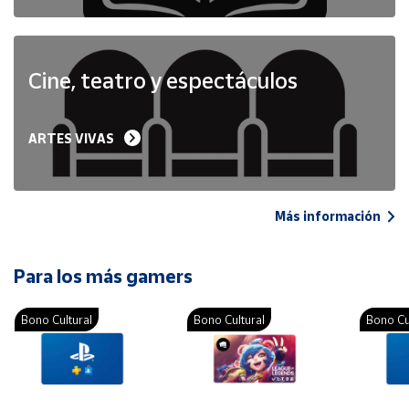
Cine, teatro y espectáculos
ARTES VIVAS
Más información
Para los más gamers
Bono Cultural
Bono Cultural
Bono Cu