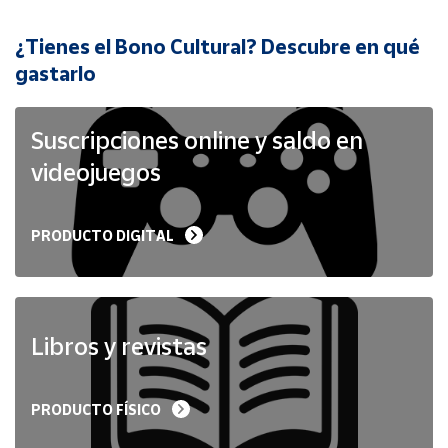
¿Tienes el Bono Cultural? Descubre en qué
Cuenta
gastarlo
Área
cliente
Suscripciones online y saldo en
videojuegos
Ubicación
PRODUCTO DIGITAL
Península
y
Baleares
Canarias,
Ceuta y
Libros y revistas
Melilla
PRODUCTO FÍSICO