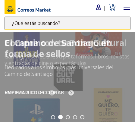
0
Menú
¿Qué estás buscando?
Nuestro
catálogo
Escribe
palabras
El Camino de Santiago en
clave
Alimentación
forma de sellos
para
Bebidas
buscar
Dedicados a los símbolos más universales del
Ocio y cultura
productos
Camino de Santiago.
en
Juguetes y
juegos
Correos
Market
EMPIEZA A COLECCIONAR
Libros y
.
revistas
Merchandising
y regalos
Tienda de
Correos