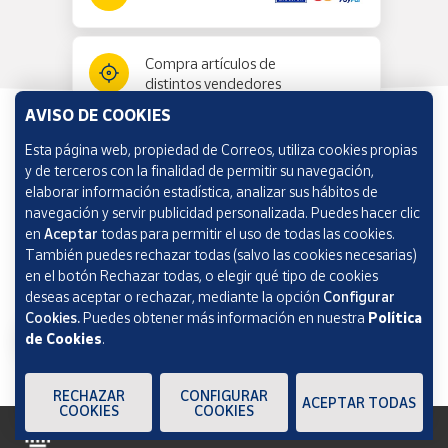
Compra artículos de
distintos vendedores
AVISO DE COOKIES
Esta página web, propiedad de Correos, utiliza cookies propias
Información y ayuda
y de terceros con la finalidad de permitir su navegación,
elaborar información estadística, analizar sus hábitos de
navegación y servir publicidad personalizada. Puedes hacer clic
Correos Market
en
Aceptar
todas para permitir el uso de todas las cookies.
También puedes rechazar todas (salvo las cookies necesarias)
en el botón Rechazar todas, o elegir qué tipo de cookies
deseas aceptar o rechazar, mediante la opción
Configurar
Cookies.
Puedes obtener más información en nuestra
Política
de Cookies
.
RECHAZAR
CONFIGURAR
ACEPTAR TODAS
COOKIES
COOKIES