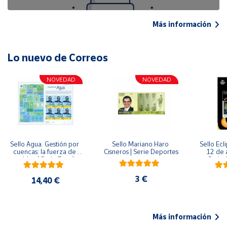
Más información
Lo nuevo de Correos
NOVEDAD
NOVEDAD
Sello Agua. Gestión por 
Sello Mariano Haro 
Sello Ecl
cuencas: la fuerza de 
Cisneros | Serie Deportes
12 de 
una idea.| Serie España 
Serie C
ES| Pliego Premium
3 €
14,40 €
Más información