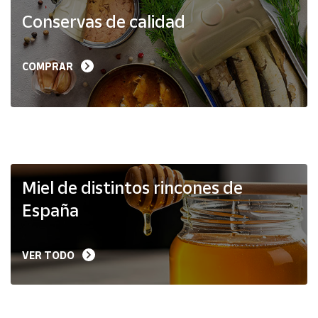
Productos
Conservas de calidad
Solidarios
Ayuda
COMPRAR
Centro
de ayuda
Contacto
Vendedores
Miel de distintos rincones de
España
Mapa de
vendedores
VER TODO
Hazte
vendedor
Área
vendedor