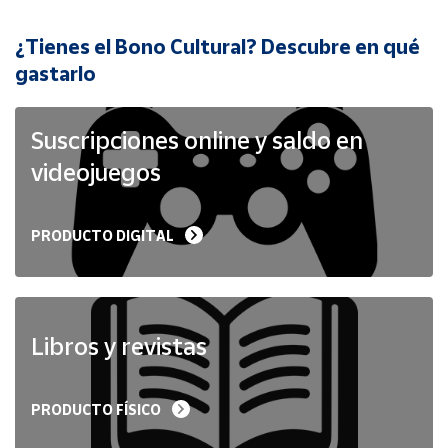
¿Tienes el Bono Cultural? Descubre en qué
Cuenta
gastarlo
Área
cliente
Suscripciones online y saldo en
videojuegos
Ubicación
PRODUCTO DIGITAL
Península
y
Baleares
Canarias,
Ceuta y
Libros y revistas
Melilla
PRODUCTO FÍSICO