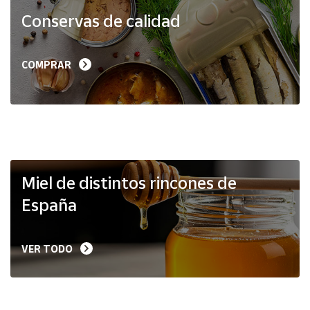
Productos
Conservas de calidad
Solidarios
Ayuda
COMPRAR
Centro
de ayuda
Contacto
Vendedores
Miel de distintos rincones de
España
Mapa de
vendedores
VER TODO
Hazte
vendedor
Área
vendedor