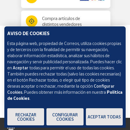
Compra artículos de
distintos vendedores
AVISO DE COOKIES
Esta página web, propiedad de Correos, utiliza cookies propias
Información y ayuda
y de terceros con la finalidad de permitir su navegación,
elaborar información estadística, analizar sus hábitos de
navegación y servir publicidad personalizada. Puedes hacer clic
Correos Market
en
Aceptar
todas para permitir el uso de todas las cookies.
También puedes rechazar todas (salvo las cookies necesarias)
en el botón Rechazar todas, o elegir qué tipo de cookies
deseas aceptar o rechazar, mediante la opción
Configurar
Cookies.
Puedes obtener más información en nuestra
Política
de Cookies
.
RECHAZAR
CONFIGURAR
ACEPTAR TODAS
COOKIES
COOKIES