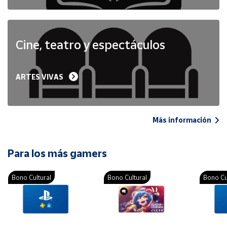
Cine, teatro y espectáculos
ARTES VIVAS
Más información
Para los más gamers
Bono Cultural
Bono Cultural
Bono Cu