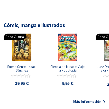
Cómic, manga e ilustrados
Bono Cultural
Bono Cu
Buena Gente - Isaac 
Ciencia de la caca: Viaje 
Juez Dr
Sánchez
a Popotopía
mejor - 
Ar
19,95 €
9,95 €
2
Más información