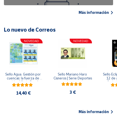
Más información
Lo nuevo de Correos
NOVEDAD
NOVEDAD
Sello Agua. Gestión por 
Sello Mariano Haro 
Sello Ecl
cuencas: la fuerza de 
Cisneros | Serie Deportes
12 de 
una idea.| Serie España 
Serie C
ES| Pliego Premium
3 €
14,40 €
Más información