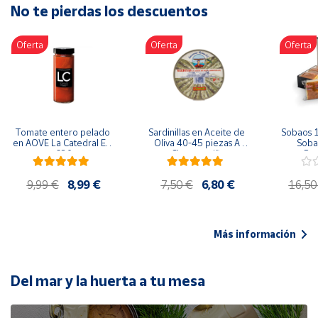
No te pierdas los descuentos
Artesanía
Oficina y
Oferta
Oferta
Oferta
Papelería
Para Canarias,
Ceuta y Melilla
Más
Tomate entero pelado 
Sardinillas en Aceite de 
Sobaos 1
populares
en AOVE La Catedral ER-
Oliva 40-45 piezas A 
Sobao
630
Churrusquiña
Paq
Bono
9,99 €
8,99 €
7,50 €
6,80 €
16,50
Cultural
Nuestros
vendedores
Más información
Las
novedades
de Correos
Del mar y la huerta a tu mesa
Market