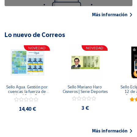
Más información
Lo nuevo de Correos
NOVEDAD
NOVEDAD
Sello Agua. Gestión por 
Sello Mariano Haro 
Sello Ecl
cuencas: la fuerza de 
Cisneros | Serie Deportes
12 de 
una idea.| Serie España 
Serie C
ES| Pliego Premium
3 €
14,40 €
Más información