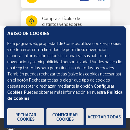
Compra artículos de
distintos vendedores
AVISO DE COOKIES
Esta página web, propiedad de Correos, utiliza cookies propias
Información y ayuda
y de terceros con la finalidad de permitir su navegación,
elaborar información estadística, analizar sus hábitos de
navegación y servir publicidad personalizada. Puedes hacer clic
Correos Market
en
Aceptar
todas para permitir el uso de todas las cookies.
También puedes rechazar todas (salvo las cookies necesarias)
en el botón Rechazar todas, o elegir qué tipo de cookies
deseas aceptar o rechazar, mediante la opción
Configurar
Cookies.
Puedes obtener más información en nuestra
Política
de Cookies
.
RECHAZAR
CONFIGURAR
ACEPTAR TODAS
COOKIES
COOKIES