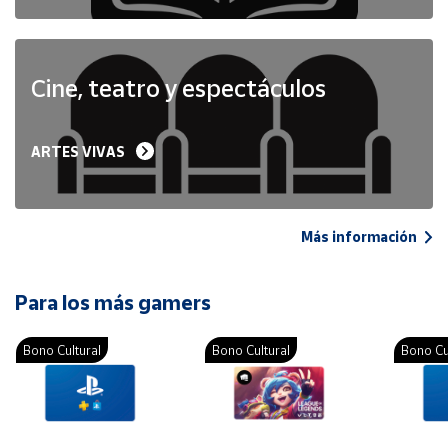
Cine, teatro y espectáculos
ARTES VIVAS
Más información
Para los más gamers
Bono Cultural
Bono Cultural
Bono Cu