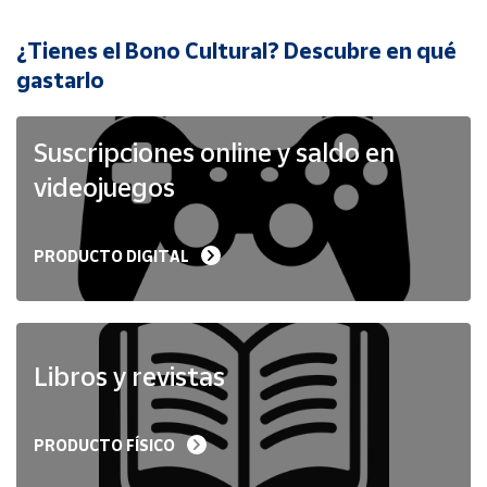
¿Tienes el Bono Cultural? Descubre en qué
Cuenta
gastarlo
Área
cliente
Suscripciones online y saldo en
videojuegos
Ubicación
PRODUCTO DIGITAL
Península
y
Baleares
Canarias,
Ceuta y
Libros y revistas
Melilla
PRODUCTO FÍSICO