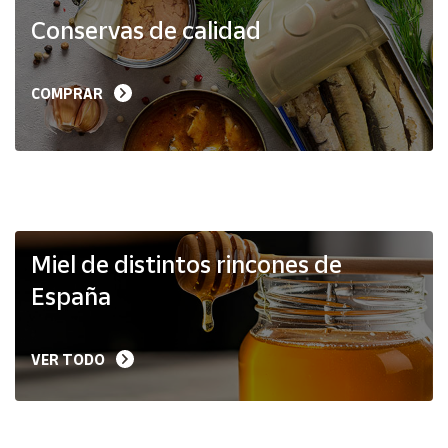
Productos
Conservas de calidad
Solidarios
Ayuda
COMPRAR
Centro
de ayuda
Contacto
Vendedores
Miel de distintos rincones de
España
Mapa de
vendedores
VER TODO
Hazte
vendedor
Área
vendedor