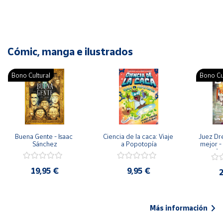
Cómic, manga e ilustrados
Bono Cultural
Bono Cu
Buena Gente - Isaac 
Ciencia de la caca: Viaje 
Juez Dr
Sánchez
a Popotopía
mejor - 
Ar
19,95 €
9,95 €
2
Más información