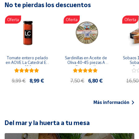
No te pierdas los descuentos
Artesanía
Oficina y
Oferta
Oferta
Oferta
Papelería
Para Canarias,
Ceuta y Melilla
Más
Tomate entero pelado 
Sardinillas en Aceite de 
Sobaos 1
populares
en AOVE La Catedral ER-
Oliva 40-45 piezas A 
Sobao
630
Churrusquiña
Paq
Bono
9,99 €
8,99 €
7,50 €
6,80 €
16,50
Cultural
Nuestros
vendedores
Más información
Las
novedades
de Correos
Del mar y la huerta a tu mesa
Market