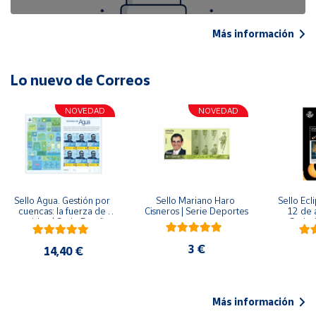
Más información
Lo nuevo de Correos
NOVEDAD
NOVEDAD
Sello Agua. Gestión por 
Sello Mariano Haro 
Sello Ecl
cuencas: la fuerza de 
Cisneros | Serie Deportes
12 de 
una idea.| Serie España 
Serie C
ES| Pliego Premium
3 €
14,40 €
Más información