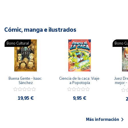
Cómic, manga e ilustrados
Bono Cultural
Bono Cu
Buena Gente - Isaac 
Ciencia de la caca: Viaje 
Juez Dr
Sánchez
a Popotopía
mejor - 
Ar
19,95 €
9,95 €
2
Más información