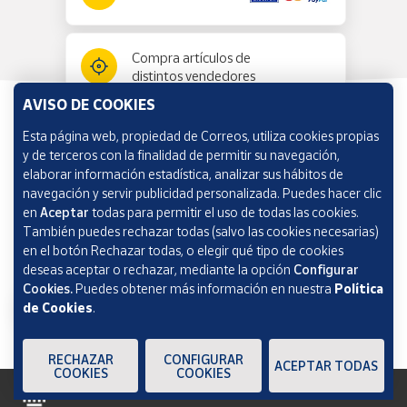
Compra artículos de
distintos vendedores
AVISO DE COOKIES
Esta página web, propiedad de Correos, utiliza cookies propias
Información y ayuda
y de terceros con la finalidad de permitir su navegación,
elaborar información estadística, analizar sus hábitos de
navegación y servir publicidad personalizada. Puedes hacer clic
Correos Market
en
Aceptar
todas para permitir el uso de todas las cookies.
También puedes rechazar todas (salvo las cookies necesarias)
en el botón Rechazar todas, o elegir qué tipo de cookies
deseas aceptar o rechazar, mediante la opción
Configurar
Cookies.
Puedes obtener más información en nuestra
Política
de Cookies
.
RECHAZAR
CONFIGURAR
ACEPTAR TODAS
COOKIES
COOKIES