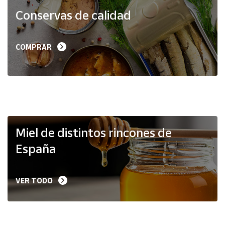
Productos
Conservas de calidad
Solidarios
Ayuda
COMPRAR
Centro
de ayuda
Contacto
Vendedores
Miel de distintos rincones de
España
Mapa de
vendedores
VER TODO
Hazte
vendedor
Área
vendedor