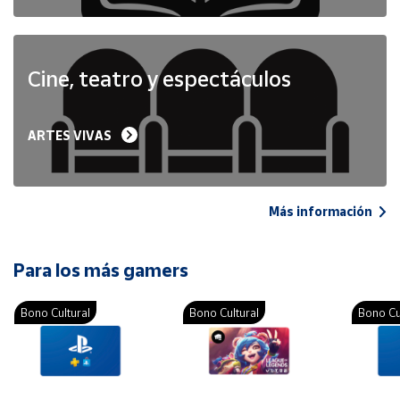
Cine, teatro y espectáculos
ARTES VIVAS
Más información
Para los más gamers
Bono Cultural
Bono Cultural
Bono Cu