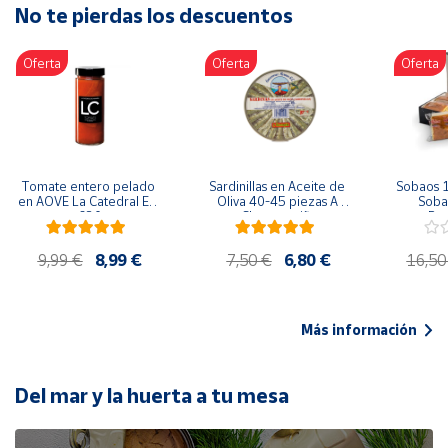
No te pierdas los descuentos
Artesanía
Oficina y
Oferta
Oferta
Oferta
Papelería
Para Canarias,
Ceuta y Melilla
Más
Tomate entero pelado 
Sardinillas en Aceite de 
Sobaos 1
populares
en AOVE La Catedral ER-
Oliva 40-45 piezas A 
Sobao
630
Churrusquiña
Paq
Bono
9,99 €
8,99 €
7,50 €
6,80 €
16,50
Cultural
Nuestros
vendedores
Más información
Las
novedades
de Correos
Del mar y la huerta a tu mesa
Market