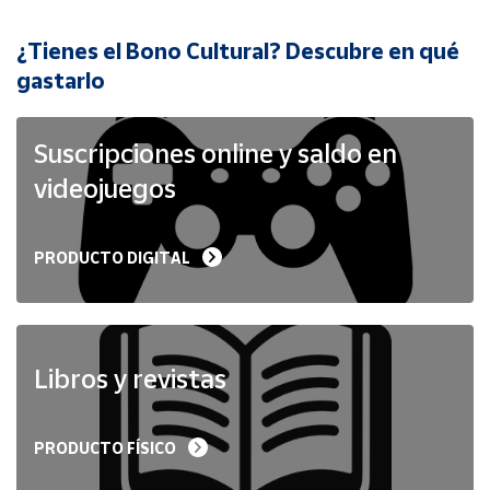
¿Tienes el Bono Cultural? Descubre en qué
Cuenta
gastarlo
Área
cliente
Suscripciones online y saldo en
videojuegos
Ubicación
PRODUCTO DIGITAL
Península
y
Baleares
Canarias,
Ceuta y
Libros y revistas
Melilla
PRODUCTO FÍSICO