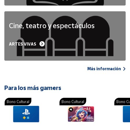
Cine, teatro y espectáculos
ARTES VIVAS
Más información
Para los más gamers
Bono Cultural
Bono Cultural
Bono Cu