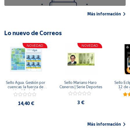
Más información
Lo nuevo de Correos
NOVEDAD
NOVEDAD
Sello Agua. Gestión por 
Sello Mariano Haro 
Sello Ecl
cuencas: la fuerza de 
Cisneros | Serie Deportes
12 de 
una idea.| Serie España 
Serie C
ES| Pliego Premium
3 €
14,40 €
Más información