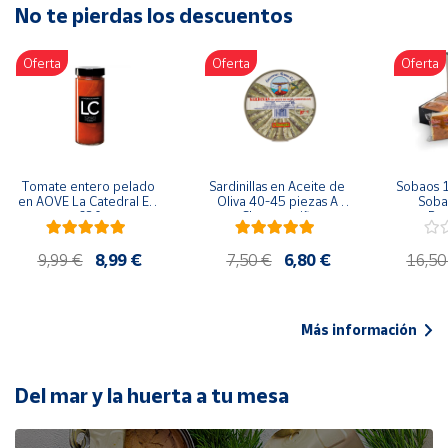
No te pierdas los descuentos
Artesanía
Oficina y
Oferta
Oferta
Oferta
Papelería
Para Canarias,
Ceuta y Melilla
Más
Tomate entero pelado 
Sardinillas en Aceite de 
Sobaos 1
populares
en AOVE La Catedral ER-
Oliva 40-45 piezas A 
Sobao
630
Churrusquiña
Paq
Bono
9,99 €
8,99 €
7,50 €
6,80 €
16,50
Cultural
Nuestros
vendedores
Más información
Las
novedades
de Correos
Del mar y la huerta a tu mesa
Market