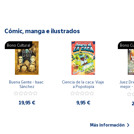
Cómic, manga e ilustrados
Bono Cultural
Bono Cu
Buena Gente - Isaac 
Ciencia de la caca: Viaje 
Juez Dr
Sánchez
a Popotopía
mejor - 
Ar
19,95 €
9,95 €
2
Más información