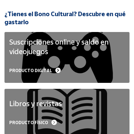
¿Tienes el Bono Cultural? Descubre en qué
Cuenta
gastarlo
Área
cliente
Suscripciones online y saldo en
videojuegos
Ubicación
PRODUCTO DIGITAL
Península
y
Baleares
Canarias,
Ceuta y
Libros y revistas
Melilla
PRODUCTO FÍSICO