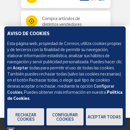
Compra artículos de
distintos vendedores
AVISO DE COOKIES
Esta página web, propiedad de Correos, utiliza cookies propias
Información y ayuda
y de terceros con la finalidad de permitir su navegación,
elaborar información estadística, analizar sus hábitos de
navegación y servir publicidad personalizada. Puedes hacer clic
Correos Market
en
Aceptar
todas para permitir el uso de todas las cookies.
También puedes rechazar todas (salvo las cookies necesarias)
en el botón Rechazar todas, o elegir qué tipo de cookies
deseas aceptar o rechazar, mediante la opción
Configurar
Cookies.
Puedes obtener más información en nuestra
Política
de Cookies
.
RECHAZAR
CONFIGURAR
ACEPTAR TODAS
COOKIES
COOKIES