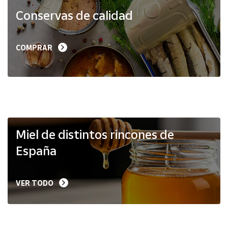
Productos
Conservas de calidad
Solidarios
Ayuda
COMPRAR
Centro
de ayuda
Contacto
Vendedores
Miel de distintos rincones de
España
Mapa de
vendedores
VER TODO
Hazte
vendedor
Área
vendedor