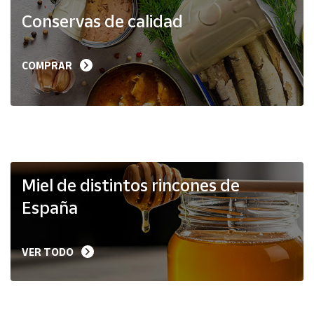
Productos
Conservas de calidad
Solidarios
Ayuda
COMPRAR
Centro
de ayuda
Contacto
Vendedores
Miel de distintos rincones de
España
Mapa de
vendedores
VER TODO
Hazte
vendedor
Área
vendedor