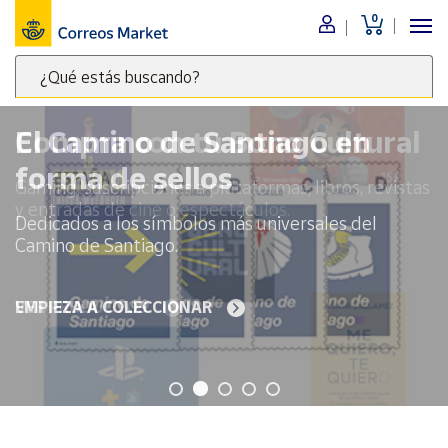
0
Menú
¿Qué estás buscando?
Nuestro
catálogo
Escribe
palabras
El Camino de Santiago en
clave
Alimentación
forma de sellos
para
Bebidas
buscar
Dedicados a los símbolos más universales del
Ocio y cultura
productos
Camino de Santiago.
en
Juguetes y
juegos
Correos
Market
EMPIEZA A COLECCIONAR
Libros y
.
revistas
Merchandising
y regalos
Tienda de
Correos