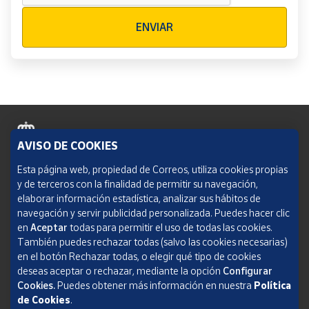
Verificación reCAPTCHA
ENVIAR
AVISO DE COOKIES
Política de cookies
Esta página web, propiedad de Correos, utiliza cookies propias
y de terceros con la finalidad de permitir su navegación,
Aviso legal
elaborar información estadística, analizar sus hábitos de
navegación y servir publicidad personalizada. Puedes hacer clic
Condiciones del servicio
en
Aceptar
todas para permitir el uso de todas las cookies.
También puedes rechazar todas (salvo las cookies necesarias)
Política de Privacidad Web
en el botón Rechazar todas, o elegir qué tipo de cookies
deseas aceptar o rechazar, mediante la opción
Configurar
Informe de transparencia
Cookies.
Puedes obtener más información en nuestra
Política
SOCIEDAD ESTATAL CORREOS Y TELÉGRAFOS, S.A., S.M.E. Todos los derechos
de Cookies
.