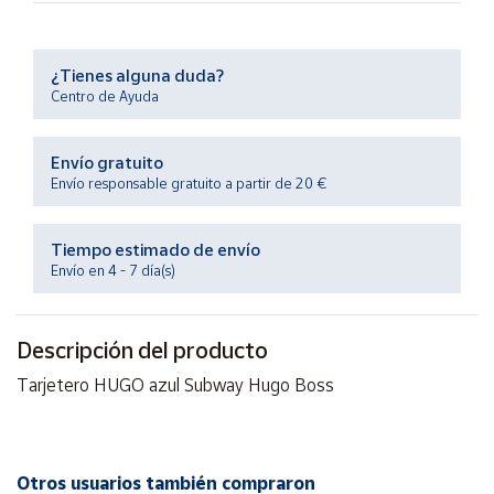
Productos
Solidarios
¿Tienes alguna duda?
Centro de Ayuda
Ayuda
Centro
Envío gratuito
de ayuda
Envío responsable gratuito a partir de 20 €
Contacto
Tiempo estimado de envío
Envío en 4 - 7 día(s)
Vendedores
Mapa de
Descripción del producto
vendedores
Tarjetero HUGO azul Subway Hugo Boss
Hazte
vendedor
Área
vendedor
Otros usuarios también compraron