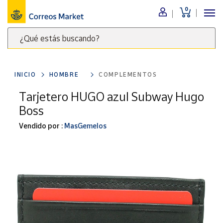
0
Menú
¿Qué estás buscando?
Nuestro
catálogo
Escribe
palabras
INICIO
HOMBRE
COMPLEMENTOS
clave
Alimentación
para
Tarjetero HUGO azul Subway Hugo
Bebidas
buscar
Boss
Ocio y cultura
productos
en
Vendido por :
MasGemelos
Juguetes y
juegos
Correos
Market
Libros y
.
revistas
Merchandising
y regalos
Tienda de
Correos