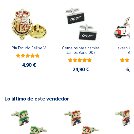
Cuenta
Área
cliente
Pin Escudo Felipe VI
Gemelos para camisa 
Llavero Ves
James Bond 007
Bla
Ubicación
4,90 €
24,90 €
6,9
Península
y
Baleares
Canarias,
Ceuta y
Lo último de este vendedor
Melilla