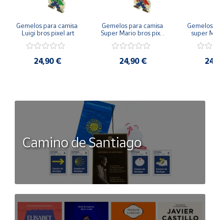
Gemelos para camisa 
Gemelos para camisa 
Gemelos pa
Luigi bros pixel art
Super Mario bros pixel 
super Mari
art
Luigi pi
24,90 €
24,90 €
24,
Camino de Santiago