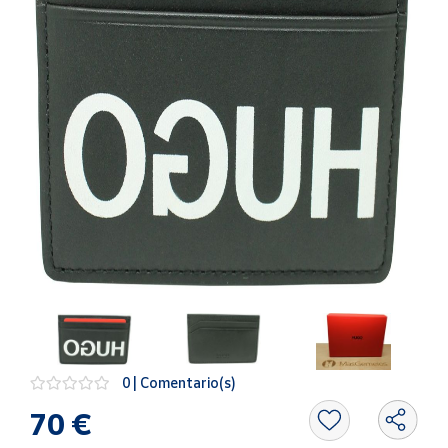
Artesanía
Oficina y
Papelería
Para Canarias,
Ceuta y Melilla
Más
populares
Bono
Cultural
Nuestros
vendedores
Las
novedades
0 | Comentario(s)
de Correos
Market
70 €