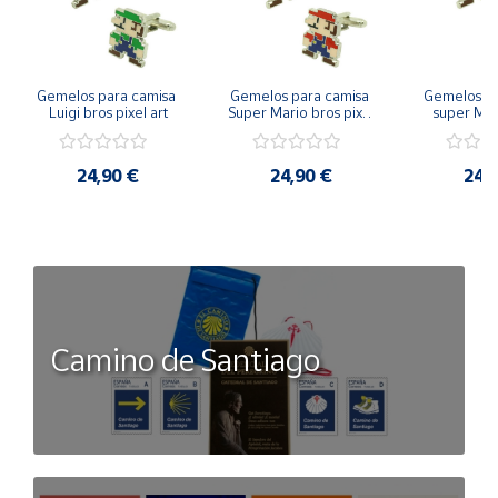
Gemelos para camisa 
Gemelos para camisa 
Gemelos pa
Luigi bros pixel art
Super Mario bros pixel 
super Mari
art
Luigi pi
24,90 €
24,90 €
24,
Camino de Santiago