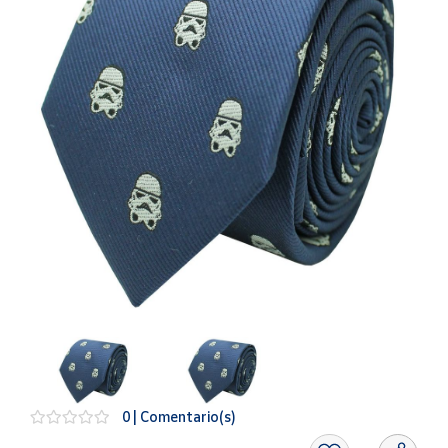
Artesanía
Oficina y
Papelería
Para Canarias,
Ceuta y Melilla
Más
populares
Bono
Cultural
Nuestros
vendedores
Las
novedades
de Correos
Market
0 | Comentario(s)