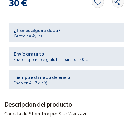
30 €
Productos
Solidarios
Ayuda
¿Tienes alguna duda?
Centro de Ayuda
Centro
de ayuda
Envío gratuito
Contacto
Envío responsable gratuito a partir de 20 €
Vendedores
Tiempo estimado de envío
Envío en 4 - 7 día(s)
Mapa de
vendedores
Descripción del producto
Hazte
Corbata de Stormtrooper Star Wars azul
vendedor
Área
vendedor