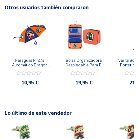
Otros usuarios también compraron
Cuenta
Área
cliente
Ubicación
Paraguas Niñ@s 
Bolsa Organizadora 
Varita Bolíg
Automático Dragon 
Desplegable Para El 
Potter con
Ball Goku y Compañía 
Coche Dragon Ball
Escudo Hog
Península
48 cm y 78 cm 
Draco Mal
y
Diámetro
10,95 €
19,95 €
21,
Baleares
Canarias,
Ceuta y
Melilla
Lo último de este vendedor