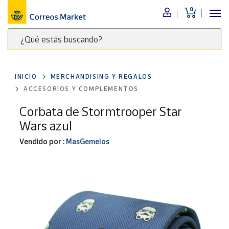
0
Menú
¿Qué estás buscando?
Nuestro
catálogo
Escribe
palabras
INICIO
MERCHANDISING Y REGALOS
clave
Alimentación
ACCESORIOS Y COMPLEMENTOS
para
Bebidas
buscar
Corbata de Stormtrooper Star
Ocio y cultura
productos
Wars azul
en
Juguetes y
juegos
Correos
Vendido por :
MasGemelos
Market
Libros y
.
revistas
Merchandising
y regalos
Tienda de
Correos