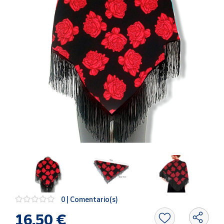
Artesanía
Oficina y
Papelería
Para Canarias,
Ceuta y Melilla
Más
populares
Bono
Cultural
Nuestros
vendedores
Las
novedades
de Correos
0 | Comentario(s)
Market
16,50 €