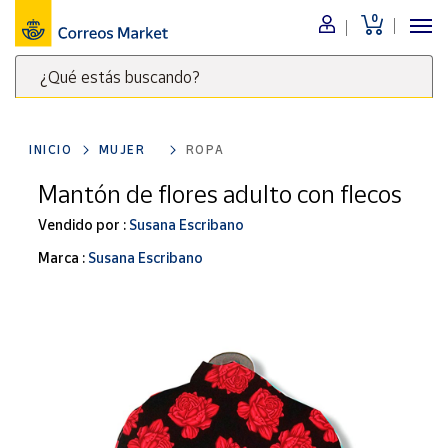
0
Menú
¿Qué estás buscando?
Nuestro
catálogo
Escribe
palabras
INICIO
MUJER
ROPA
clave
Alimentación
para
Mantón de flores adulto con flecos
Bebidas
buscar
Ocio y cultura
Vendido por :
Susana Escribano
productos
en
Juguetes y
Marca :
Susana Escribano
juegos
Correos
Market
Libros y
.
revistas
Merchandising
y regalos
Tienda de
Correos