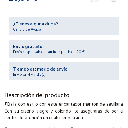
Productos
Solidarios
¿Tienes alguna duda?
Ayuda
Centro de Ayuda
Centro
Envío gratuito
de ayuda
Envío responsable gratuito a partir de 20 €
Contacto
Tiempo estimado de envío
Vendedores
Envío en 4 - 7 día(s)
Mapa de
Descripción del producto
vendedores
💃 Baila con estilo con este encantador mantón de sevillana.
Hazte
vendedor
Con su diseño alegre y colorido, te asegurarás de ser el
centro de atención en cualquier ocasión.
Área
vendedor