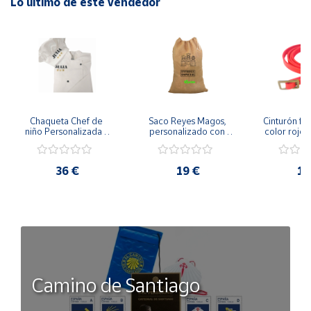
Lo último de este vendedor
Chaqueta Chef de 
Saco Reyes Magos, 
Cinturón fin
niño Personalizada - 
personalizado con 
color rojo 
Conjunto de gorro y 
nombre. Entrega 
Especial tal
chaqueta cocinero
especial de Oriente.
36 €
19 €
10
Camino de Santiago