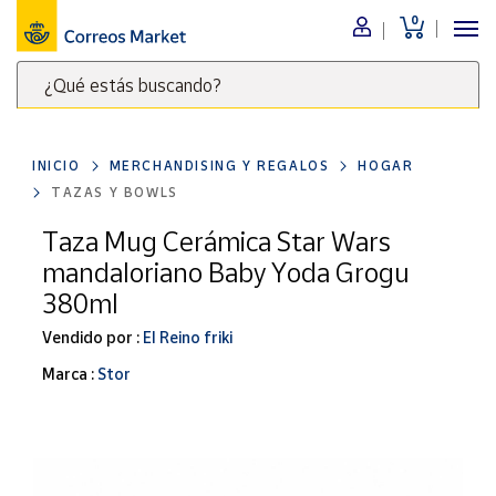
0
Menú
¿Qué estás buscando?
Nuestro
catálogo
Escribe
palabras
INICIO
MERCHANDISING Y REGALOS
HOGAR
clave
Alimentación
TAZAS Y BOWLS
para
Bebidas
buscar
Taza Mug Cerámica Star Wars
Ocio y cultura
productos
mandaloriano Baby Yoda Grogu
en
Juguetes y
380ml
juegos
Correos
Market
Vendido por :
El Reino friki
Libros y
.
revistas
Marca :
Stor
Merchandising
y regalos
Tienda de
Correos