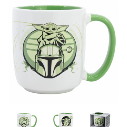
Artesanía
Oficina y
Papelería
Para Canarias,
Ceuta y Melilla
Más
populares
Bono
Cultural
Nuestros
vendedores
Las
novedades
de Correos
Market