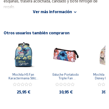
esquinas, trasera acolchada, candado y bote hifrogel de
regalo.
Cuenta
Ver más información
Cremalleras de 2 centímetros
Área
Adaptable a carro.
cliente
Otros usuarios también compraron
Bolsillo frontal.
Ubicación
Medidas: 45 x 35 x 22 cm aproximadas
Península
y
Baleares
Canarias,
Mochila HS Fan 
Estuche Portatodo 
Mochila Run
Karactermania Stitch 
Triple Fan 
Disney Fr
Ceuta y
surfeando Lifestyle 
Karactermania Disney 
Puert
Melilla
30x44x18cm
Stitch Rosa 23x11x7 
cm
25,95 €
10,95 €
39,