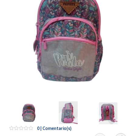
Artesanía
Oficina y
Papelería
Para Canarias,
Ceuta y Melilla
Más
populares
Bono
Cultural
Nuestros
vendedores
Las
novedades
de Correos
Market
0 | Comentario(s)