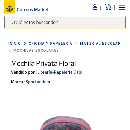
0
Menú
¿Qué estás buscando?
Nuestro
catálogo
Escribe
palabras
INICIO
OFICINA Y PAPELERÍA
MATERIAL ESCOLAR
clave
Alimentación
MOCHILAS ESCOLARES
para
Bebidas
buscar
Mochila Privata Floral
Ocio y cultura
productos
Vendido por :
Librería-Papelería Gapi
en
Juguetes y
juegos
Correos
Marca :
Sportandem
Market
Libros y
.
revistas
Merchandising
y regalos
Tienda de
Correos