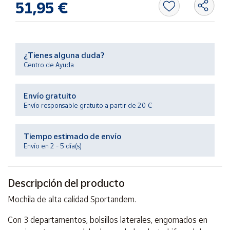
51,95 €
Productos
Solidarios
Ayuda
¿Tienes alguna duda?
Centro de Ayuda
Centro
de ayuda
Envío gratuito
Contacto
Envío responsable gratuito a partir de 20 €
Vendedores
Tiempo estimado de envío
Envío en 2 - 5 día(s)
Mapa de
vendedores
Descripción del producto
Hazte
vendedor
Mochila de alta calidad Sportandem.
Área
Con 3 departamentos, bolsillos laterales, engomados en
vendedor