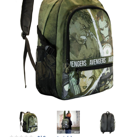
Artesanía
Oficina y
Papelería
Para Canarias,
Ceuta y Melilla
Más
populares
Bono
Cultural
Nuestros
vendedores
Las
novedades
de Correos
Market