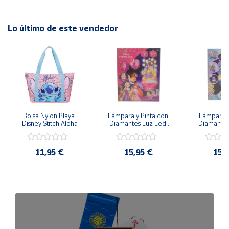
Lo último de este vendedor
Bolsa Nylon Playa 
Lámpara y Pinta con 
Lámpara P
Disney Stitch Aloha
Diamantes Luz Led 
Diamantes
Disney Rapunzel - 
Disney Froz
20cm 3 Intensidades
20cm 3 In
11,95 €
15,95 €
15,