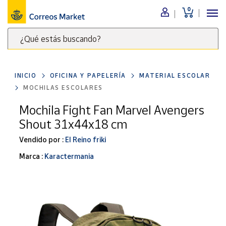
0
Menú
¿Qué estás buscando?
Nuestro
catálogo
Escribe
palabras
INICIO
OFICINA Y PAPELERÍA
MATERIAL ESCOLAR
clave
Alimentación
MOCHILAS ESCOLARES
para
Bebidas
buscar
Mochila Fight Fan Marvel Avengers
Ocio y cultura
productos
Shout 31x44x18 cm
en
Juguetes y
juegos
Correos
Vendido por :
El Reino friki
Market
Libros y
Marca :
Karactermania
.
revistas
Merchandising
y regalos
Tienda de
Correos