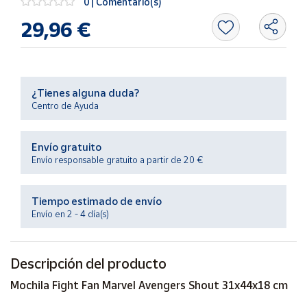
0 | Comentario(s)
Productos
Solidarios
29,96 €
Ayuda
¿Tienes alguna duda?
Centro
Centro de Ayuda
de ayuda
Contacto
Envío gratuito
Envío responsable gratuito a partir de 20 €
Vendedores
Tiempo estimado de envío
Mapa de
Envío en 2 - 4 día(s)
vendedores
Hazte
Descripción del producto
vendedor
Área
Mochila Fight Fan Marvel Avengers Shout 31x44x18 cm
vendedor