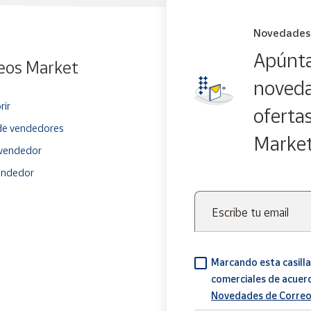
Novedades
Apúnta
eos Market
noveda
rir
oferta
e vendedores
Marke
vendedor
endedor
Escribe tu email
Marcando esta casilla
comerciales de acuer
Novedades de Correo