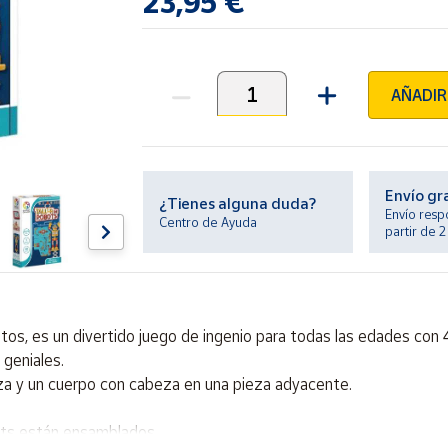
23,95 €
AÑADIR
Unidades
Envío gr
¿Tienes alguna duda?
Envío resp
Centro de Ayuda
partir de 
s, es un divertido juego de ingenio para todas las edades con 
 geniales.
za y un cuerpo con cabeza en una pieza adyacente.
ots están ensamblados.