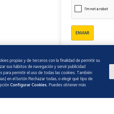
Verificación reCAPTCH
ENVIAR
kies propias y de terceros con la finalidad de permitir su
izar sus hábitos de navegación y servir publicidad
 para permitir el uso de todas las cookies. También
as) en el botón Rechazar todas, o elegir qué tipo de
opción
Configurar Cookies.
Puedes obtener más