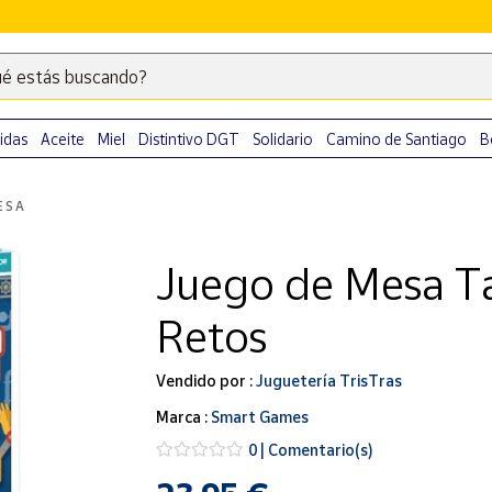
é estás buscando?
Escribe
palabras
clave
idas
Aceite
Miel
Distintivo DGT
Solidario
Camino de Santiago
B
para
buscar
ESA
productos
en
Juego de Mesa Ta
Correos
Market
Retos
.
Vendido por :
Juguetería TrisTras
Marca :
Smart Games
0 | Comentario(s)