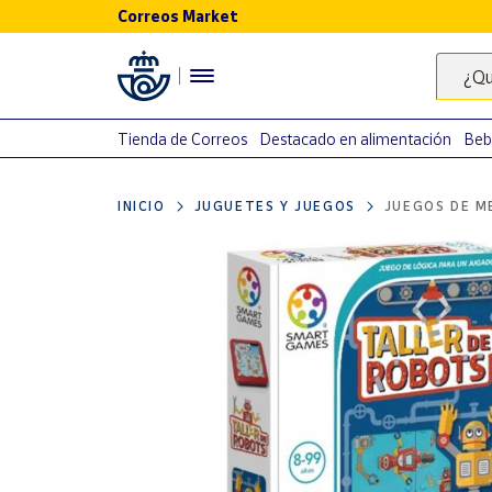
Correos Market
Menú
¿Qu
Nuestro
catálogo
Tienda de Correos
Destacado en alimentación
Beb
Alimentación
INICIO
JUGUETES Y JUEGOS
JUEGOS DE M
Bebidas
Ocio y cultura
Juguetes y
juegos
Libros y
revistas
Merchandising
y regalos
Tienda de
Correos