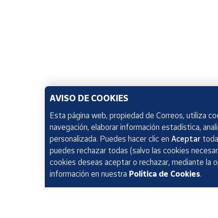
AVISO DE COOKIES
Esta página web, propiedad de Correos, utiliza coo
navegación, elaborar información estadística, anal
personalizada. Puedes hacer clic en
Aceptar
todas
puedes rechazar todas (salvo las cookies necesari
cookies deseas aceptar o rechazar, mediante la 
información en nuestra
Política de Cookies
.