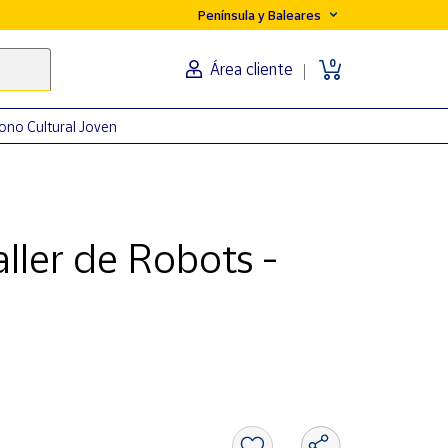
Península y Baleares
0
Área cliente
ono Cultural Joven
ller de Robots -