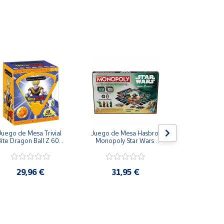
cultad Starter hasta el Master
idas y seguras ocupando poco espacio, ¡cabe en
gico además de la resolución de problemas; además,
Juego de Mesa Trivial 
Juego de Mesa Hasbro 
Juego de
ite Dragon Ball Z 600 
Monopoly Star Wars 
Paladone Par
Preguntas Español
Boba Fett Mandalorian
Potter Casas  
Ravenclaw, Hu
Gryffi
29,96 €
31,95 €
23,9