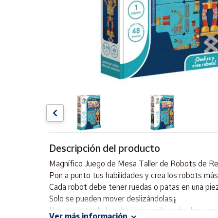
Artesanía
Oficina y
Papelería
Para Canarias,
Ceuta y Melilla
Más
populares
Bono
Cultural
Descripción del producto
Nuestros
vendedores
Magnífico Juego de Mesa Taller de Robots de Reto
Las
Pon a punto tus habilidades y crea los robots más
novedades
Cada robot debe tener ruedas o patas en una pie
de Correos
Market
Solo se pueden mover deslizándolas¡¡¡
Has encontrado la solución cuando todos los rob
Ver más información