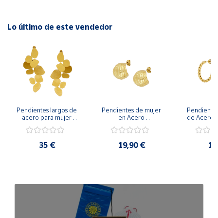
No pierdas la oportunidad de lucir este accesorio chic y
versátil.
Lo último de este vendedor
Pendientes largos de 
Pendientes de mujer 
Pendientes
acero para mujer 
en Acero 
de Acero d
disponibles en 
hipoalergénicos 
en acero 
variedad de acero y 
disponibles en Acero y 
dor
acero dorado
Acero dorado
35 €
19,90 €
18