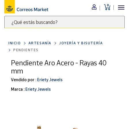
0
Menú
¿Qué estás buscando?
Nuestro
catálogo
Escribe
palabras
INICIO
ARTESANÍA
JOYERÍA Y BISUTERÍA
clave
Alimentación
PENDIENTES
para
Bebidas
buscar
Pendiente Aro Acero - Rayas 40
Ocio y cultura
productos
mm
en
Juguetes y
juegos
Correos
Vendido por :
Eriety Jewels
Market
Libros y
Marca :
Eriety Jewels
.
revistas
Merchandising
y regalos
Tienda de
Correos