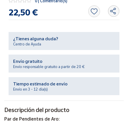
0 | Comentario(s)
Productos
Solidarios
22,50 €
Ayuda
¿Tienes alguna duda?
Centro
Centro de Ayuda
de ayuda
Contacto
Envío gratuito
Envío responsable gratuito a partir de 20 €
Vendedores
Tiempo estimado de envío
Mapa de
Envío en 3 - 12 día(s)
vendedores
Hazte
Descripción del producto
vendedor
Área
Par de Pendientes de Aro:
vendedor