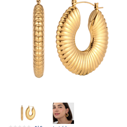
Artesanía
Oficina y
Papelería
Para Canarias,
Ceuta y Melilla
Más
populares
Bono
Cultural
Nuestros
vendedores
Las
novedades
de Correos
Market