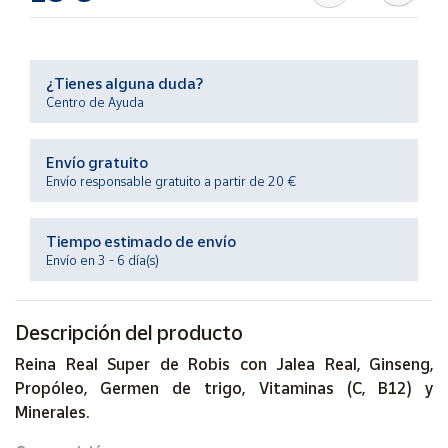
Productos
Solidarios
¿Tienes alguna duda?
Ayuda
Centro de Ayuda
Centro
Envío gratuito
de ayuda
Envío responsable gratuito a partir de 20 €
Contacto
Tiempo estimado de envío
Vendedores
Envío en 3 - 6 día(s)
Mapa de
Descripción del producto
vendedores
Reina Real Super de Robis con Jalea Real, Ginseng,
Hazte
vendedor
Propóleo, Germen de trigo, Vitaminas (C, B12) y
Minerales.
Área
vendedor