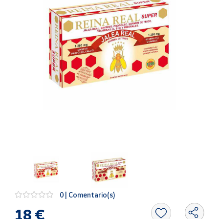
Artesanía
Oficina y
Papelería
Para Canarias,
Ceuta y Melilla
Más
populares
Bono
Cultural
Nuestros
vendedores
Las
novedades
de Correos
0 | Comentario(s)
Market
18 €