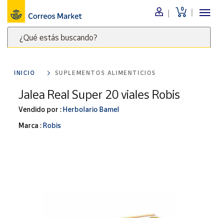
0
Menú
¿Qué estás buscando?
Nuestro
catálogo
Escribe
palabras
INICIO
SUPLEMENTOS ALIMENTICIOS
clave
Alimentación
para
Jalea Real Super 20 viales Robis
Bebidas
buscar
Ocio y cultura
Vendido por :
Herbolario Bamel
productos
en
Juguetes y
Marca :
Robis
juegos
Correos
Market
Libros y
.
revistas
Merchandising
y regalos
Tienda de
Correos