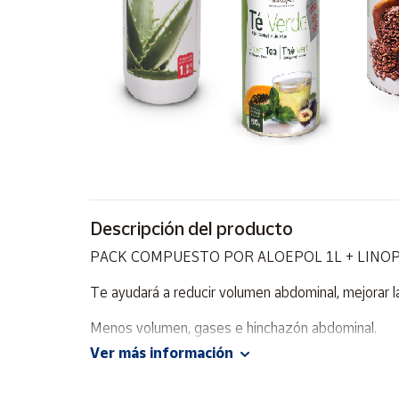
Artesanía
Oficina y
Papelería
Para Canarias,
Ceuta y Melilla
Más
populares
Bono
Descripción del producto
Cultural
PACK COMPUESTO POR ALOEPOL 1L + LINOP
Nuestros
vendedores
Te ayudará a reducir volumen abdominal, mejorar la 
Las
Menos volumen, gases e hinchazón abdominal.
novedades
de Correos
Ver más información
Market
ALOEPOL