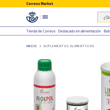
Correos Market
Menú
¿Qu
Nuestro
catálogo
Tienda de Correos
Destacado en alimentación
Beb
Alimentación
INICIO
SUPLEMENTOS ALIMENTICIOS
Bebidas
Ocio y cultura
Juguetes y
juegos
Libros y
revistas
Merchandising
y regalos
Tienda de
Correos