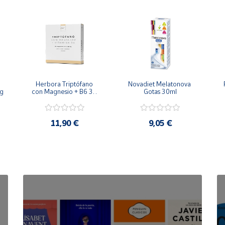
 sabor. Alguno de sus beneficios son:
Herbora Triptófano 
Novadiet Melatonova 
 g
con Magnesio + B6 30 
Gotas 30ml
Comprimidos
peso
11,90 €
9,05 €