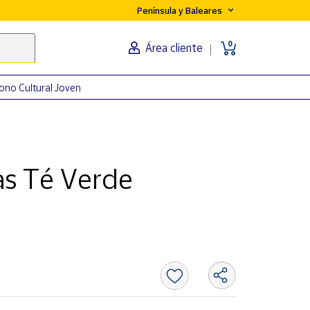
Península y Baleares
0
Área cliente
ono Cultural Joven
s Té Verde