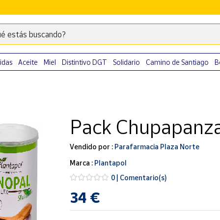
é estás buscando?
Escribe
palabras
clave
idas
Aceite
Miel
Distintivo DGT
Solidario
Camino de Santiago
B
para
buscar
productos
en
Pack Chupapanza
Correos
Market
.
Vendido por :
Parafarmacia Plaza Norte
Marca :
Plantapol
0 | Comentario(s)
34 €