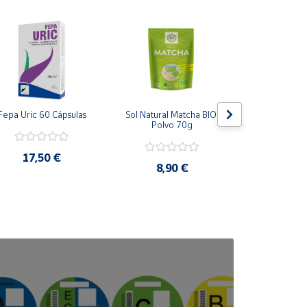
Fepa Uric 60 Cápsulas
Sol Natural Matcha BIO 
Dietmed 
Polvo 70g
Piedra Infu
Bolsi
17,50 €
8,90 €
3,9