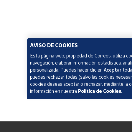
AVISO DE COOKIES
Esta página web, propiedad de Correos, utiliza coo
navegación, elaborar información estadística, anal
personalizada. Puedes hacer clic en
Aceptar
todas
puedes rechazar todas (salvo las cookies necesari
cookies deseas aceptar o rechazar, mediante la 
información en nuestra
Política de Cookies
.