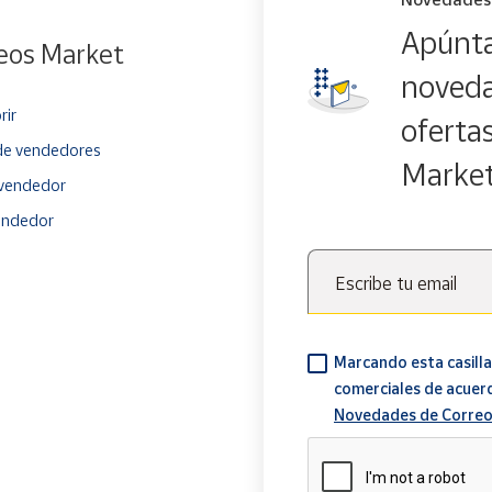
Apúnta
eos Market
noveda
rir
oferta
e vendedores
Marke
vendedor
endedor
Escribe tu email
Marcando esta casilla
comerciales de acuer
Novedades de Correo