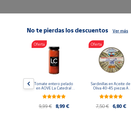
Artesanía
Oficina y
Papelería
Para Canarias,
No te pierdas los descuentos
Ver más
Ceuta y Melilla
Oferta
Oferta
Más
populares
Bono
Cultural
lancos 10-
Tomate entero pelado 
Sardinillas en Aceite de 
o gourmet 
Nuestros
en AOVE La Catedral 
Oliva 40-45 piezas A 
g
ER-630
Churrusquiña
vendedores
Las
9,99 €
9,99 €
8,99 €
7,50 €
6,80 €
novedades
de Correos
Market