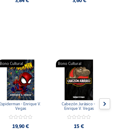
3,84 €
3,60 €
2
Pat
Bono Cultural
Bono Cultural
Bono Cult
Espiderman - Enrique V. 
Cabezón Jurásico - 
Jarripot
Vegas
Enrique V. Vegas
cabezón 
V
19,90 €
15 €
19