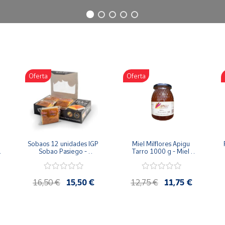
Oferta
Oferta
Sobaos 12 unidades IGP 
Miel Milflores Apigu 
Sobao Pasiego - 
Tarro 1000 g - Miel 
Paquete 1 Kg
Artesana de la Alcarria
16,50 €
15,50 €
12,75 €
11,75 €