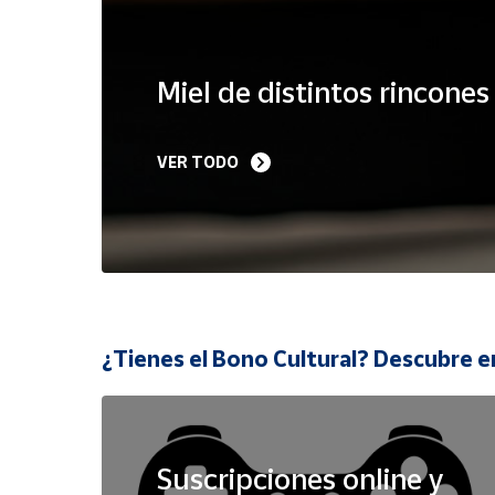
Cuenta
Miel de distintos rincone
Área
cliente
VER TODO
Ubicación
Península
y
Baleares
Canarias,
¿Tienes el Bono Cultural? Descubre e
Ceuta y
Melilla
Suscripciones online y