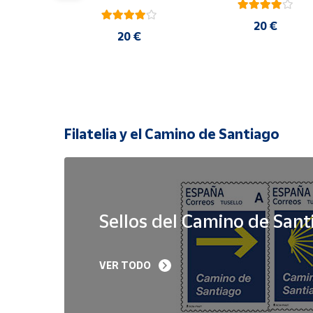
20 €
 €
20 €
Filatelia y el Camino de Santiago
Sellos del Camino de Sant
Sello Iglesia 
Sello Año Jubilar 
VER TODO
prerrománica de 
Lebaniego 2023 I Pa
Priesca. Asturias | Serie 
de 5
Patrimonio Histórico | 
Hoja Bloque