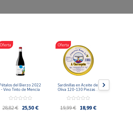
Oferta
Oferta
Oferta
Pétalos del Bierzo 2022 
Sardinillas en Aceite de 
Bonito d
- Vino Tinto de Mencía
Oliva 120-130 Piezas A 
escabeche
Churrusquiña - 
Conservas Gallegas 
Premium
28,82 €
25,50 €
19,99 €
18,99 €
4,85 