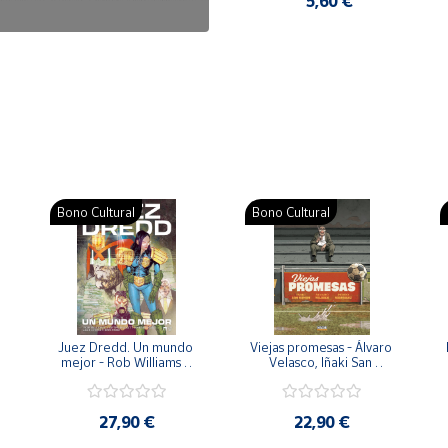
7,50 €
5,60 €
Bono Cultural
Bono Cultural
 
Juez Dredd. Un mundo 
Viejas promesas - Álvaro 
mejor - Rob Williams y 
Velasco, Iñaki San 
Arthur Wyatt
Román y Pedro 
Rodríguez
27,90 €
22,90 €