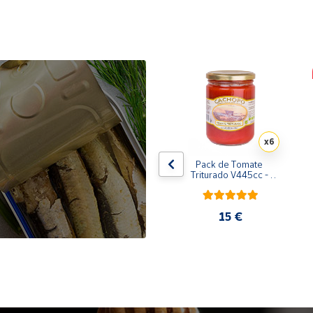
x10
x6
de 
Pack de 10 latas de 
Pack de Tomate 
 
Sardinillas en aceite de 
Triturado V445cc - 
oliva 125 ml
6x400g
31,35 €
15 €