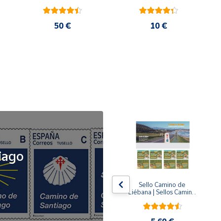
50 €
10 €
NOVEDAD
iago
x5
x5
Tusello Camino de 
Sello Camino de 
ck 
Santiago 2026 | La 
Liébana | Sellos Camino 
Flecha Amarilla | Tarifa 
de Santiago del Norte
A | Pack de 5