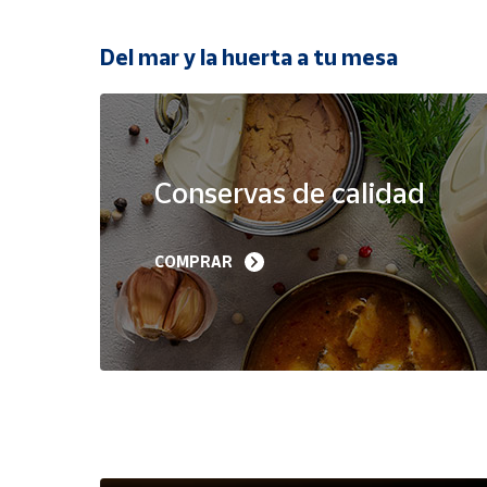
Productos
Solidarios
Del mar y la huerta a tu mesa
Ayuda
Oferta
Centro
de ayuda
Conservas de calidad
Contacto
Filetes de Melva 
Sardinillas en Aceite 
COMPRAR
Canutera de Barbate 
Oliva 40-45 piezas A
Vendedores
525 g
Churrusquiña
35,90 €
7,50 €
6,80 €
Mapa de
vendedores
Hazte
vendedor
Área
vendedor