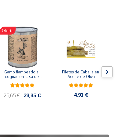
Oferta
Gamo flambeado al 
Filetes de Caballa en 
Pack 
cognac en salsa de 
Aceite de Oliva
compuesto
nueces (865 g)
de co
ela
artes
4,91 €
25,65 €
23,35 €