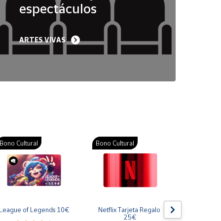
espectáculos
ARTES VIVAS
Bono Cultural
Bono Cultural
Bono Cult
League of Legends 10€
Netflix Tarjeta Regalo 
Gift Card
25€