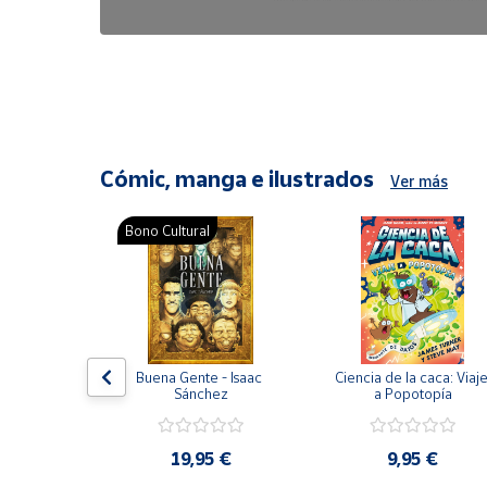
6,47 €
8,25 €
Cómic, manga e ilustrados
Ver más
Bono Cultural
ón del 
Buena Gente - Isaac 
Ciencia de la caca: Viaje
encia en 
Sánchez
a Popotopía
ic
9 €
19,95 €
9,95 €