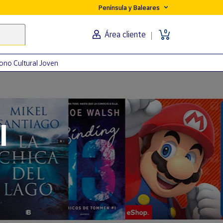
Península y Baleares
0
Área cliente
ono Cultural Joven
orma
l