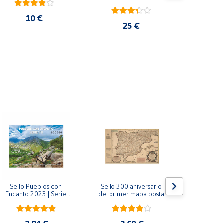
10 €
25 €
Sello Pueblos con 
Sello 300 aniversario 
Sello Mil
Encanto 2023 | Serie 
del primer mapa postal
funda
VIII I Bagergue, Briones, 
Monaste
Pedraza y Ponte 
Salvador d
Maceira | Hoja bloque
(Asturi