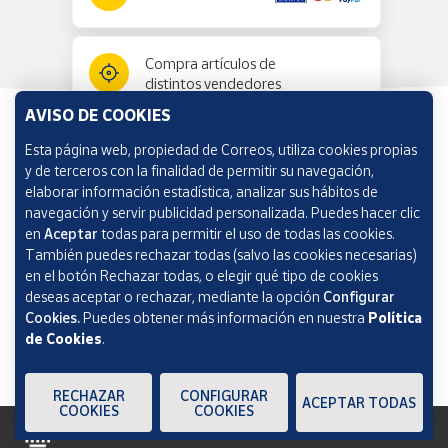
Compra artículos de
distintos vendedores
AVISO DE COOKIES
Esta página web, propiedad de Correos, utiliza cookies propias
Información y ayuda
y de terceros con la finalidad de permitir su navegación,
elaborar información estadística, analizar sus hábitos de
navegación y servir publicidad personalizada. Puedes hacer clic
Correos Market
en
Aceptar
todas para permitir el uso de todas las cookies.
También puedes rechazar todas (salvo las cookies necesarias)
en el botón Rechazar todas, o elegir qué tipo de cookies
deseas aceptar o rechazar, mediante la opción
Configurar
Cookies.
Puedes obtener más información en nuestra
Política
de Cookies
.
RECHAZAR
CONFIGURAR
ACEPTAR TODAS
COOKIES
COOKIES