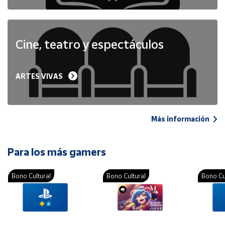
Cine, teatro y espectáculos
ARTES VIVAS
Más información
Para los más gamers
Bono Cultural
Bono Cultural
Bono Cu