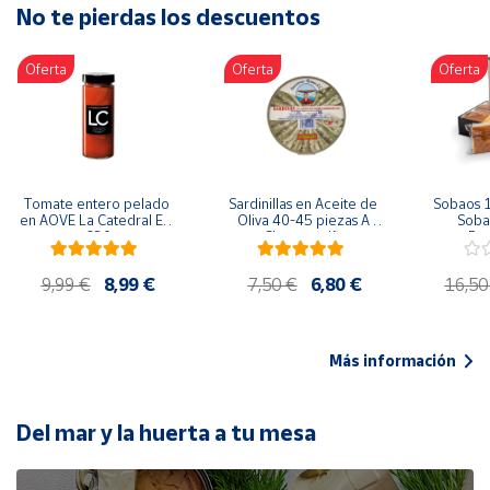
No te pierdas los descuentos
Artesanía
Oficina y
Oferta
Oferta
Oferta
Papelería
Para Canarias,
Ceuta y Melilla
Más
Tomate entero pelado 
Sardinillas en Aceite de 
Sobaos 1
populares
en AOVE La Catedral ER-
Oliva 40-45 piezas A 
Sobao
630
Churrusquiña
Paq
Bono
9,99 €
8,99 €
7,50 €
6,80 €
16,50
Cultural
Nuestros
vendedores
Más información
Las
novedades
de Correos
Del mar y la huerta a tu mesa
Market