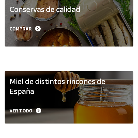
Productos
Conservas de calidad
Solidarios
Ayuda
COMPRAR
Centro
de ayuda
Contacto
Vendedores
Miel de distintos rincones de
España
Mapa de
vendedores
VER TODO
Hazte
vendedor
Área
vendedor