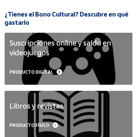
¿Tienes el Bono Cultural? Descubre en qué
Cuenta
gastarlo
Área
cliente
Suscripciones online y saldo en
videojuegos
Ubicación
PRODUCTO DIGITAL
Península
y
Baleares
Canarias,
Ceuta y
Libros y revistas
Melilla
PRODUCTO FÍSICO