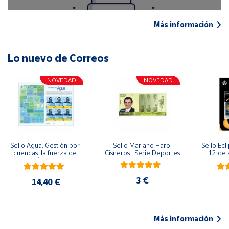
Más información
Lo nuevo de Correos
NOVEDAD
NOVEDAD
Sello Agua. Gestión por 
Sello Mariano Haro 
Sello Ecl
cuencas: la fuerza de 
Cisneros | Serie Deportes
12 de 
una idea.| Serie España 
Serie C
ES| Pliego Premium
3 €
14,40 €
Más información