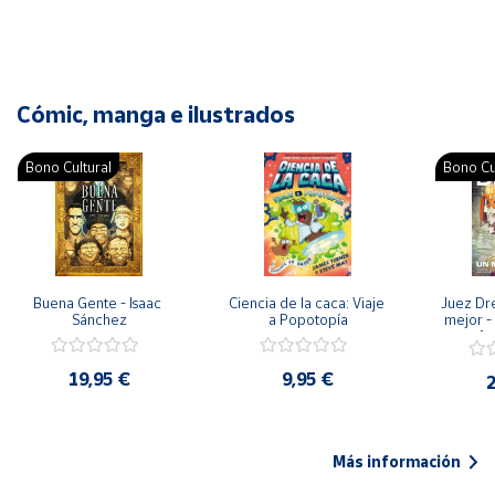
Cómic, manga e ilustrados
Bono Cultural
Bono Cu
Buena Gente - Isaac 
Ciencia de la caca: Viaje 
Juez Dr
Sánchez
a Popotopía
mejor - 
Ar
19,95 €
9,95 €
2
Más información