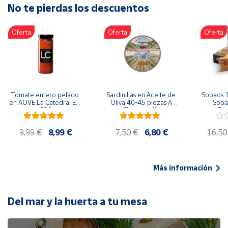
No te pierdas los descuentos
Artesanía
Oficina y
Oferta
Oferta
Oferta
Papelería
Para Canarias,
Ceuta y Melilla
Más
Tomate entero pelado 
Sardinillas en Aceite de 
Sobaos 1
populares
en AOVE La Catedral ER-
Oliva 40-45 piezas A 
Sobao
630
Churrusquiña
Paq
Bono
9,99 €
8,99 €
7,50 €
6,80 €
16,50
Cultural
Nuestros
vendedores
Más información
Las
novedades
de Correos
Del mar y la huerta a tu mesa
Market