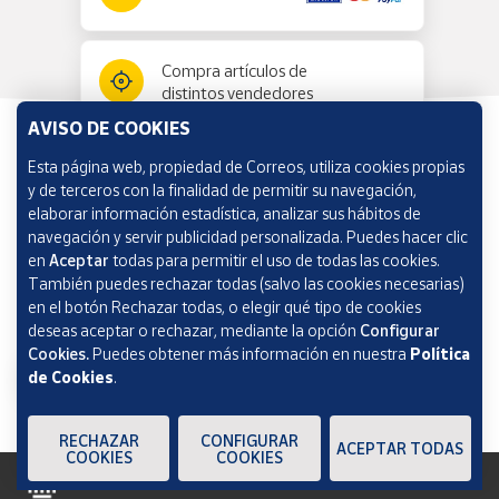
Compra artículos de
distintos vendedores
AVISO DE COOKIES
Esta página web, propiedad de Correos, utiliza cookies propias
Información y ayuda
y de terceros con la finalidad de permitir su navegación,
elaborar información estadística, analizar sus hábitos de
navegación y servir publicidad personalizada. Puedes hacer clic
Correos Market
en
Aceptar
todas para permitir el uso de todas las cookies.
También puedes rechazar todas (salvo las cookies necesarias)
en el botón Rechazar todas, o elegir qué tipo de cookies
deseas aceptar o rechazar, mediante la opción
Configurar
Cookies.
Puedes obtener más información en nuestra
Política
de Cookies
.
RECHAZAR
CONFIGURAR
ACEPTAR TODAS
COOKIES
COOKIES