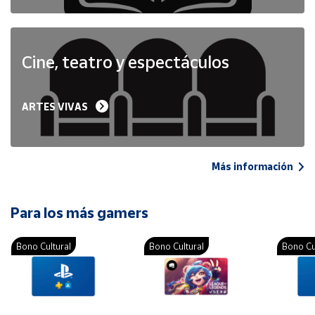
Cine, teatro y espectáculos
ARTES VIVAS
Más información
Para los más gamers
Bono Cultural
Bono Cultural
Bono Cu