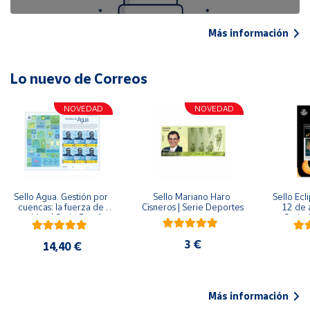
Más información
Lo nuevo de Correos
NOVEDAD
NOVEDAD
Sello Agua. Gestión por 
Sello Mariano Haro 
Sello Ecl
cuencas: la fuerza de 
Cisneros | Serie Deportes
12 de 
una idea.| Serie España 
Serie C
ES| Pliego Premium
3 €
14,40 €
Más información