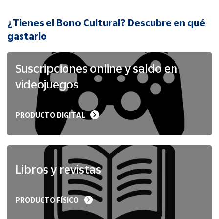
¿Tienes el Bono Cultural? Descubre en qué
Cuenta
gastarlo
Área
cliente
Suscripciones online y saldo en
videojuegos
Ubicación
PRODUCTO DIGITAL
Península
y
Baleares
Canarias,
Ceuta y
Libros y revistas
Melilla
PRODUCTO FÍSICO