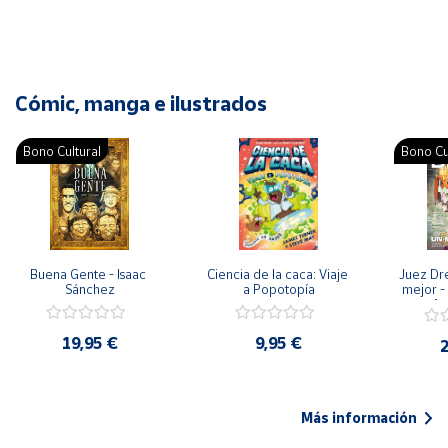
Cómic, manga e ilustrados
Bono Cultural
Bono Cu
Buena Gente - Isaac 
Ciencia de la caca: Viaje 
Juez Dr
Sánchez
a Popotopía
mejor - 
Ar
19,95 €
9,95 €
2
Más información