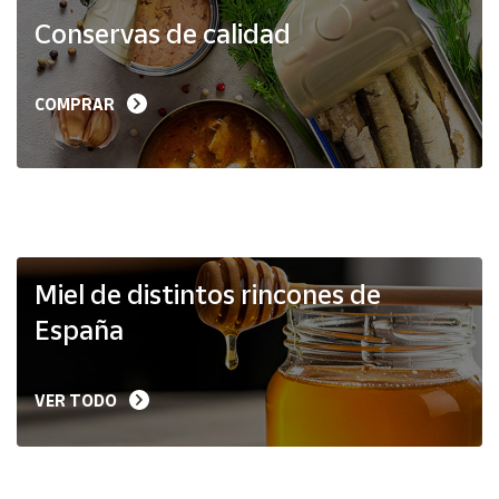
Productos
Conservas de calidad
Solidarios
Ayuda
COMPRAR
Centro
de ayuda
Contacto
Vendedores
Miel de distintos rincones de
España
Mapa de
vendedores
VER TODO
Hazte
vendedor
Área
vendedor