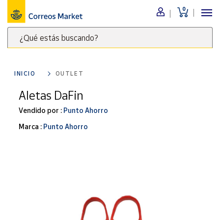
0
Menú
¿Qué estás buscando?
Nuestro
catálogo
Escribe
palabras
INICIO
OUTLET
clave
Alimentación
para
Aletas DaFin
Bebidas
buscar
Ocio y cultura
Vendido por :
Punto Ahorro
productos
en
Juguetes y
Marca :
Punto Ahorro
juegos
Correos
Market
Libros y
.
revistas
Merchandising
y regalos
Tienda de
Correos