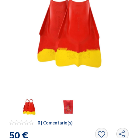
Artesanía
Oficina y
Papelería
Para Canarias,
Ceuta y Melilla
Más
populares
Bono
Cultural
Nuestros
vendedores
Las
novedades
de Correos
0 | Comentario(s)
Market
50 €