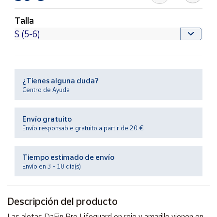
Productos
Solidarios
Talla
Ayuda
Centro
de ayuda
¿Tienes alguna duda?
Centro de Ayuda
Contacto
Envío gratuito
Vendedores
Envío responsable gratuito a partir de 20 €
Mapa de
Tiempo estimado de envío
vendedores
Envío en 3 - 10 día(s)
Hazte
vendedor
Descripción del producto
Área
vendedor
Las aletas DaFin Pro Lifeguard en rojo y amarillo vienen en