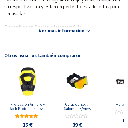
su respectiva caja y están en perfecto estado, listas para
Cuenta
ser usadas.
Disponibles en 3 tallas diferentes: S, M y L.
Área
Ver más información
cliente
Ubicación
Otros usuarios también compraron
Península
y
Baleares
Canarias,
Ceuta y
Melilla
Protección Armure - 
Gafas de Esquí 
Helix P
Back Protection Level 
Salomon S/View
2
10
15 €
39 €