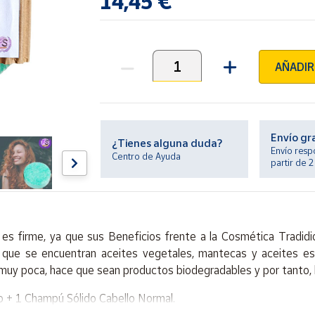
14,45 €
AÑADIR
Unidades
Envío gr
¿Tienes alguna duda?
Envío resp
Centro de Ayuda
partir de 
es firme, ya que sus
Beneficios
frente a la Cosmética Tradidi
 que se encuentran
aceites vegetales, mantecas y aceites es
muy poca, hace que sean productos
biodegradables
y por tanto,
o + 1 Champú Sólido Cabello Normal.