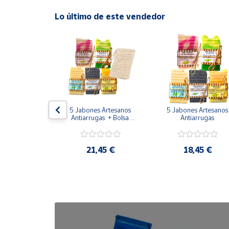
Lo último de este vendedor
Cuenta
Área
cliente
Ubicación
Mimbre de 5 
5 Jabones Artesanos 
5 Jabones Artesanos 
Artesanales
Antiarrugas  + Bolsa 
Antiarrugas 
Península
Sisal
y
Baleares
,85 €
21,45 €
18,45 €
Canarias,
Ceuta y
Melilla