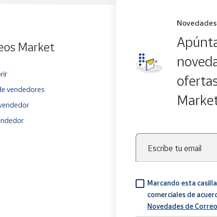
Novedades
Apúnta
eos Market
noveda
rir
oferta
e vendedores
Marke
vendedor
endedor
Escribe tu email
Marcando esta casilla
comerciales de acuer
Novedades de Correo