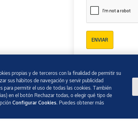
Verificación reCAPTCH
ENVIAR
kies propias y de terceros con la finalidad de permitir su
izar sus hábitos de navegación y servir publicidad
 para permitir el uso de todas las cookies. También
as) en el botón Rechazar todas, o elegir qué tipo de
opción
Configurar Cookies.
Puedes obtener más