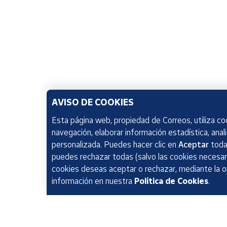
AVISO DE COOKIES
Esta página web, propiedad de Correos, utiliza coo
navegación, elaborar información estadística, anal
personalizada. Puedes hacer clic en
Aceptar
todas
puedes rechazar todas (salvo las cookies necesari
cookies deseas aceptar o rechazar, mediante la 
información en nuestra
Política de Cookies
.