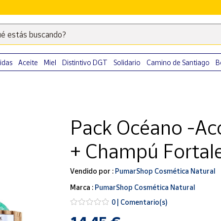
é estás buscando?
Escribe
palabras
clave
idas
Aceite
Miel
Distintivo DGT
Solidario
Camino de Santiago
B
para
buscar
productos
en
Pack Océano -Aco
Correos
Market
+ Champú Fortal
.
Vendido por :
PumarShop Cosmética Natural
Marca :
PumarShop Cosmética Natural
0 | Comentario(s)