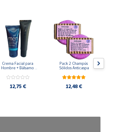
Crema Facial para 
Pack 2 Champús 
Pack 2 C
Hombre + Bálsamo 
Sólidos Anticaspa
Sólidos Ca
Acondicionador para 
Teñi
Barba
12,75 €
12,48 €
12,4