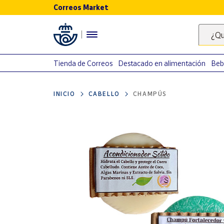
Correos Market
Menú
¿Qu
Nuestro
catálogo
Tienda de Correos
Destacado en alimentación
Beb
Alimentación
INICIO
CABELLO
CHAMPÚS
Bebidas
Ocio y cultura
Juguetes y
juegos
Libros y
revistas
Merchandising
y regalos
Tienda de
Correos