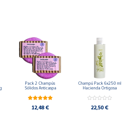
cabellos
.
Restaura y fortalece
el cabello dañado. Envase
Zero 
tritivo
Repara
y
Nutre
los cabellos
Dañados y Estropeados
.
F
Cacao
que aportan una gran cantidad de
ácidos grasos
el cabell
a rotura.
el
picor
del cuero cabelludo debido a la sequedad.
Pack 2 Champús 
Champú Pack 6x250 ml 
g
Sólidos Anticaspa
Hacienda Ortigosa
12,48 €
22,50 €