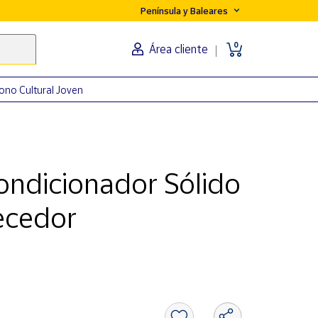
Península y Baleares
0
Área cliente
ono Cultural Joven
ndicionador Sólido
ecedor