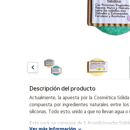
Artesanía
Oficina y
Papelería
Para Canarias,
Ceuta y Melilla
Más
populares
Bono
Cultural
Descripción del producto
Nuestros
vendedores
Actualmente,
la apuesta por la
Cosmética Sólida
Las
compuesta por
ingredientes naturales
entre los
novedades
siliconas. Todo esto, unido a que no llevan
agua
o 
de Correos
Market
Este pack se compone de
1 Acondicionador Solid
Ver más información