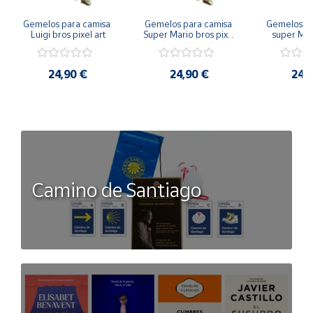
Gemelos para camisa 
Gemelos para camisa 
Gemelos pa
Luigi bros pixel art
Super Mario bros pixel 
super Mari
art
Luigi pi
24,90 €
24,90 €
24,
Camino de Santiago