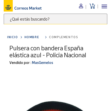
0
Menú
¿Qué estás buscando?
Nuestro
catálogo
Escribe
palabras
INICIO
HOMBRE
COMPLEMENTOS
clave
Alimentación
para
Pulsera con bandera España
Bebidas
buscar
elástica azul - Policia Nacional
Ocio y cultura
productos
en
Vendido por :
MasGemelos
Juguetes y
juegos
Correos
Market
Libros y
.
revistas
Merchandising
y regalos
Tienda de
Correos