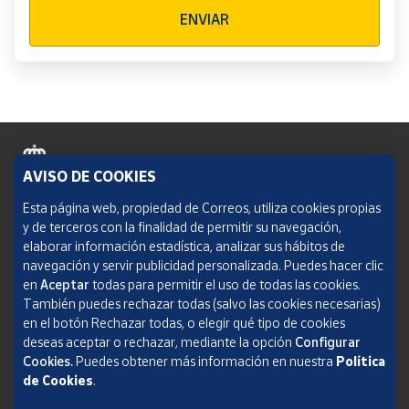
Verificación reCAPTCHA
ENVIAR
AVISO DE COOKIES
Política de cookies
Esta página web, propiedad de Correos, utiliza cookies propias
y de terceros con la finalidad de permitir su navegación,
Aviso legal
elaborar información estadística, analizar sus hábitos de
navegación y servir publicidad personalizada. Puedes hacer clic
Condiciones del servicio
en
Aceptar
todas para permitir el uso de todas las cookies.
También puedes rechazar todas (salvo las cookies necesarias)
Política de Privacidad Web
en el botón Rechazar todas, o elegir qué tipo de cookies
deseas aceptar o rechazar, mediante la opción
Configurar
Informe de transparencia
Cookies.
Puedes obtener más información en nuestra
Política
SOCIEDAD ESTATAL CORREOS Y TELÉGRAFOS, S.A., S.M.E. Todos los derechos
de Cookies
.
reservados.