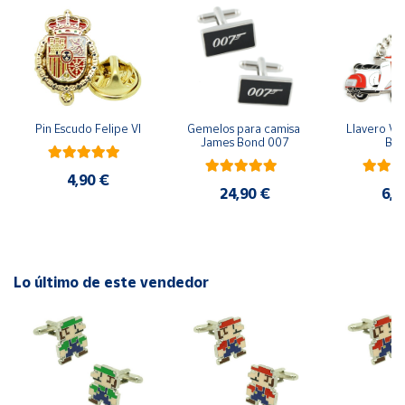
Cuenta
Área
cliente
Pin Escudo Felipe VI
Gemelos para camisa 
Llavero Ves
James Bond 007
Bla
Ubicación
4,90 €
24,90 €
6,9
Península
y
Baleares
Canarias,
Lo último de este vendedor
Ceuta y
Melilla