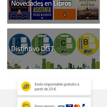
Novedades en Libros
Distintivo DGT
x
✕
Envío responsable gratuito a
partir de 20 €
Pago seguro