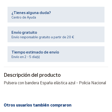
Productos
Solidarios
¿Tienes alguna duda?
Centro de Ayuda
Ayuda
Envío gratuito
Centro
Envío responsable gratuito a partir de 20 €
de ayuda
Contacto
Tiempo estimado de envío
Envío en 2 - 5 día(s)
Vendedores
Descripción del producto
Mapa de
Pulsera con bandera España elástica azul - Policia Nacional
vendedores
Hazte
vendedor
Área
Otros usuarios también compraron
vendedor