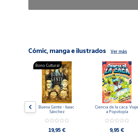
6,47 €
8,25 €
Cómic, manga e ilustrados
Ver más
Bono Cultural
ón del 
Buena Gente - Isaac 
Ciencia de la caca: Viaje
encia en 
Sánchez
a Popotopía
ic
9 €
19,95 €
9,95 €