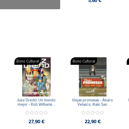
7,50 €
5,60 €
Bono Cultural
Bono Cultural
 
Juez Dredd. Un mundo 
Viejas promesas - Álvaro 
mejor - Rob Williams y 
Velasco, Iñaki San 
Arthur Wyatt
Román y Pedro 
Rodríguez
27,90 €
22,90 €