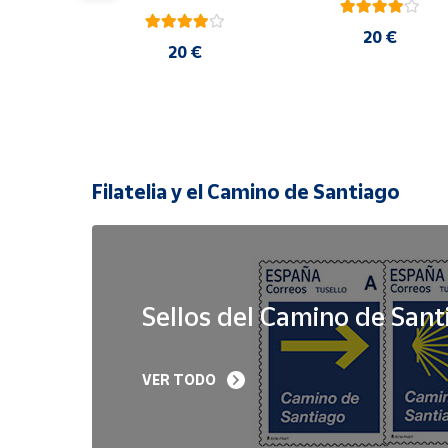
20 €
 €
20 €
Filatelia y el Camino de Santiago
Sellos del Camino de Sant
Sello Iglesia 
Sello Año Jubilar 
VER TODO
prerrománica de 
Lebaniego 2023 I Pa
Priesca. Asturias | Serie 
de 5
Patrimonio Histórico | 
Hoja Bloque