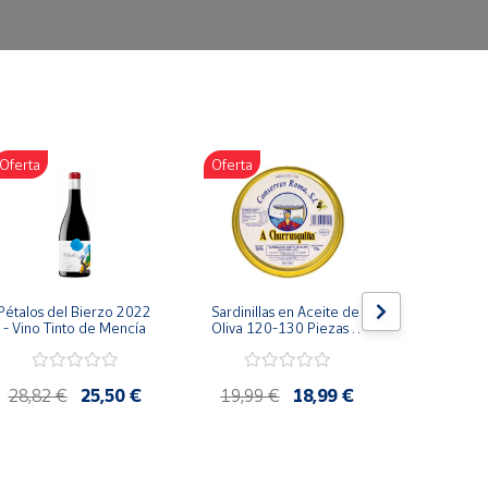
Oferta
Oferta
Oferta
Pétalos del Bierzo 2022 
Sardinillas en Aceite de 
Bonito d
- Vino Tinto de Mencía
Oliva 120-130 Piezas A 
escabeche
Churrusquiña - 
Conservas Gallegas 
Premium
28,82 €
25,50 €
19,99 €
18,99 €
4,85 