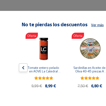
Artesanía
Oficina y
Papelería
Para Canarias,
No te pierdas los descuentos
Ver más
Ceuta y Melilla
Oferta
Oferta
Más
populares
Bono
Cultural
lancos 10-
Tomate entero pelado 
Sardinillas en Aceite de 
o gourmet 
Nuestros
en AOVE La Catedral 
Oliva 40-45 piezas A 
g
ER-630
Churrusquiña
vendedores
Las
9,99 €
9,99 €
8,99 €
7,50 €
6,80 €
novedades
de Correos
Market