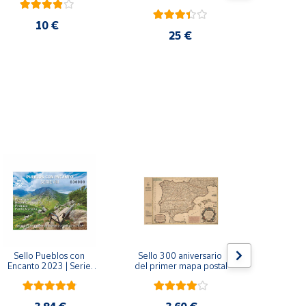
10 €
25 €
Sello Pueblos con 
Sello 300 aniversario 
Sello Mil
Encanto 2023 | Serie 
del primer mapa postal
funda
VIII I Bagergue, Briones, 
Monaste
Pedraza y Ponte 
Salvador d
Maceira | Hoja bloque
(Asturi