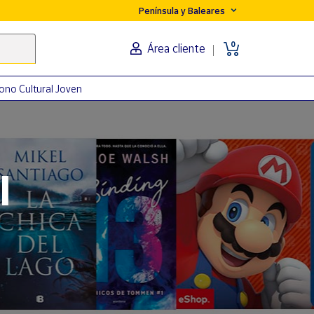
Península y Baleares
0
Área cliente
ono Cultural Joven
orma
l