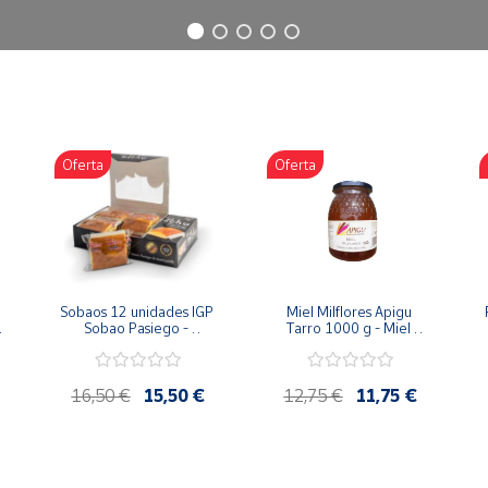
Oferta
Oferta
Sobaos 12 unidades IGP 
Miel Milflores Apigu 
Sobao Pasiego - 
Tarro 1000 g - Miel 
Paquete 1 Kg
Artesana de la Alcarria
16,50 €
15,50 €
12,75 €
11,75 €