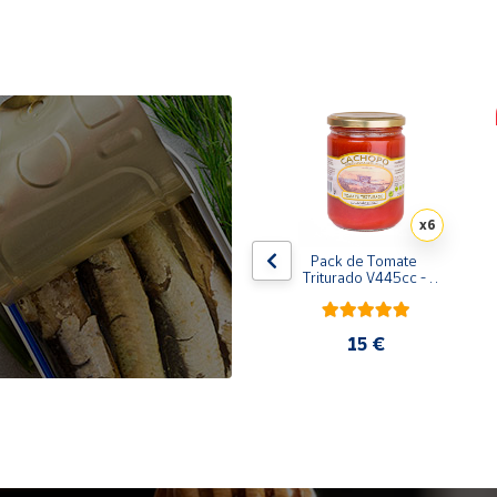
x10
x6
de 
Pack de 10 latas de 
Pack de Tomate 
 
Sardinillas en aceite de 
Triturado V445cc - 
oliva 125 ml
6x400g
31,35 €
15 €