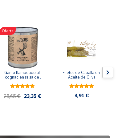
Oferta
Gamo flambeado al 
Filetes de Caballa en 
Pack 
cognac en salsa de 
Aceite de Oliva
compuesto
nueces (865 g)
de co
ela
artes
4,91 €
25,65 €
23,35 €