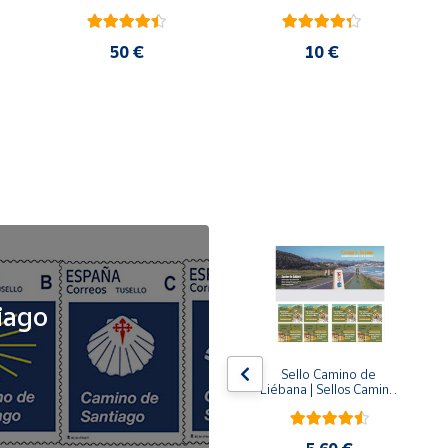
50 €
10 €
NOVEDAD
iago
x5
x5
Tusello Camino de 
Sello Camino de 
ck 
Santiago 2026 | La 
Liébana | Sellos Camino 
Flecha Amarilla | Tarifa 
de Santiago del Norte
A | Pack de 5