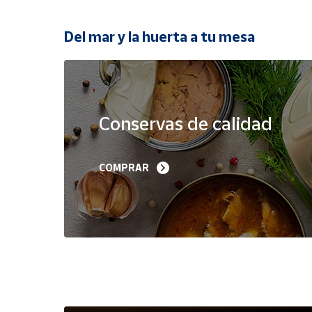
Productos
Solidarios
Del mar y la huerta a tu mesa
Ayuda
Oferta
Centro
de ayuda
Conservas de calidad
Contacto
Filetes de Melva 
Sardinillas en Aceite 
COMPRAR
Canutera de Barbate 
Oliva 40-45 piezas A
Vendedores
525 g
Churrusquiña
35,90 €
7,50 €
6,80 €
Mapa de
vendedores
Hazte
vendedor
Área
vendedor