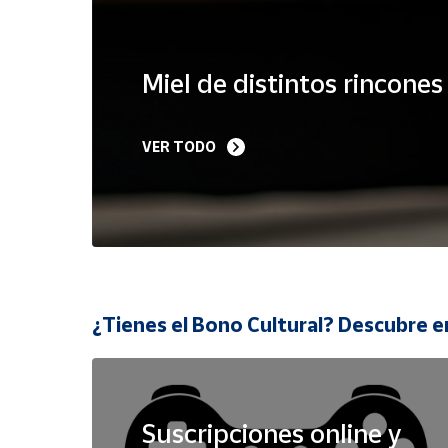
Cuenta
Miel de distintos rincone
Área
cliente
VER TODO
Ubicación
Península
y
Baleares
Canarias,
¿Tienes el Bono Cultural? Descubre e
Ceuta y
Melilla
Suscripciones online y