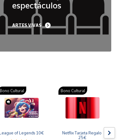
espectáculos
ARTES VIVAS
Bono Cultural
Bono Cultural
Bono Cult
League of Legends 10€
Netflix Tarjeta Regalo 
Gift Card
25€