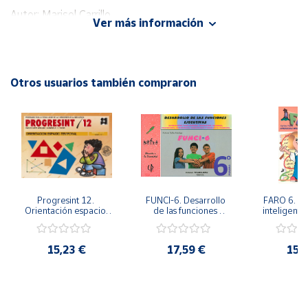
Autor: Marisol Carrillo
Ver más información
Editorial: PromoLibro
Cuenta
ISBN: 9788479862787
Idioma: Español
Área
Otros usuarios también compraron
cliente
Ubicación
Península
y
Baleares
Progresint 12. 
FUNCI-6. Desarrollo 
FARO 6. Ap
Canarias,
Orientación espacio-
de las funciones 
inteligente 
temporal
ejecutivas. 6º de 
en la esc
Ceuta y
Primaria.
Prima
Melilla
15,23 €
17,59 €
15,