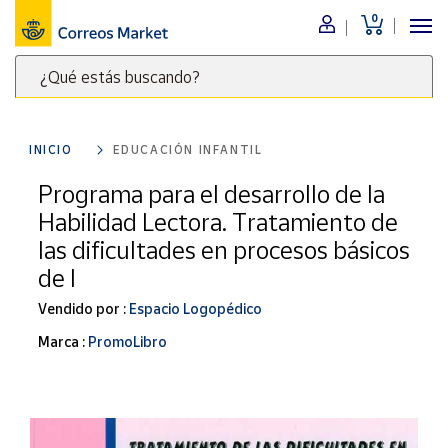
0
Menú
¿Qué estás buscando?
Nuestro
catálogo
Escribe
palabras
INICIO
EDUCACIÓN INFANTIL
clave
Alimentación
para
Programa para el desarrollo de la
Bebidas
buscar
Habilidad Lectora. Tratamiento de
Ocio y cultura
productos
las dificultades en procesos básicos
en
Juguetes y
de l
juegos
Correos
Market
Libros y
Vendido por :
Espacio Logopédico
.
revistas
Marca :
PromoLibro
Merchandising
y regalos
Tienda de
Correos