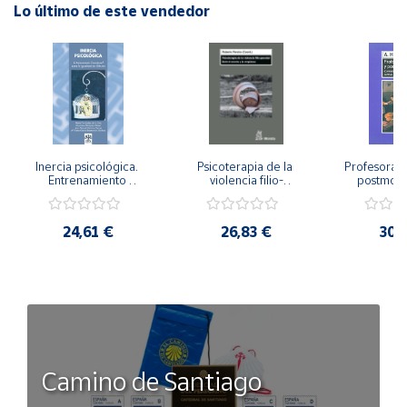
Lo último de este vendedor
Inercia psicológica. 
Psicoterapia de la 
Profesorado,
Entrenamiento 
violencia filio-
postmode
Emocional para la 
parental. Entre el 
Cambian los
Igualdad de Género.
secreto y la 
cambi
vergüenza.
profes
24,61 €
26,83 €
30,
Camino de Santiago