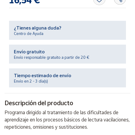
16,54 €
Productos
Solidarios
Ayuda
¿Tienes alguna duda?
Centro de Ayuda
Centro
de ayuda
Envío gratuito
Envío responsable gratuito a partir de 20 €
Contacto
Tiempo estimado de envío
Vendedores
Envío en 2 - 3 día(s)
Mapa de
vendedores
Descripción del producto
Hazte
Programa dirigido al tratamiento de las dificultades de
vendedor
aprendizaje en los procesos básicos de lectura vacilaciones,
Área
repeticiones, omisiones y sustituciones.
vendedor