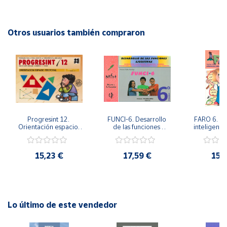
para la cohesión del grupo-clase y para la atención a la
diversidad.
Cuenta
Otros usuarios también compraron
Autor: María Dolores Botella, José Manuel García, Rosa
Área
María Lorente, Manuel Porras, María Rodríguez
cliente
Editorial: PromoLibro
ISBN: 9788479864002
Idioma: Español
Ubicación
Progresint 12. 
FUNCI-6. Desarrollo 
FARO 6. Ap
Península
Orientación espacio-
de las funciones 
inteligente 
y
temporal
ejecutivas. 6º de 
en la esc
Baleares
Primaria.
Prima
15,23 €
17,59 €
15,
Canarias,
Ceuta y
Melilla
Lo último de este vendedor