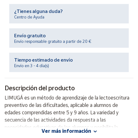
Productos
Solidarios
¿Tienes alguna duda?
Centro de Ayuda
Ayuda
Envío gratuito
Envío responsable gratuito a partir de 20 €
Centro
de ayuda
Tiempo estimado de envío
Contacto
Envío en 3 - 4 día(s)
Vendedores
Descripción del producto
Mapa de
LIMUGÁ es un método de aprendizaje de la lectoescritura
vendedores
preventivo de las dificultades, aplicable a alumnos de
Hazte
edades comprendidas entre 5 y 9 años. La variedad y
vendedor
secuencia de las actividades da respuesta a las
necesidades educativas de los alumnos y posibilita la
Área
Ver más información
vendedor
realización de sesiones multinivel, sumamente adecuadas