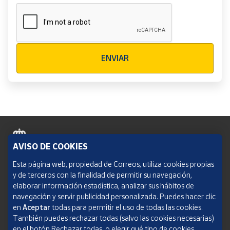
Verificación reCAPTCHA
ENVIAR
AVISO DE COOKIES
Política de cookies
Esta página web, propiedad de Correos, utiliza cookies propias
y de terceros con la finalidad de permitir su navegación,
Aviso legal
elaborar información estadística, analizar sus hábitos de
navegación y servir publicidad personalizada. Puedes hacer clic
Condiciones del servicio
en
Aceptar
todas para permitir el uso de todas las cookies.
También puedes rechazar todas (salvo las cookies necesarias)
Política de Privacidad Web
en el botón Rechazar todas, o elegir qué tipo de cookies