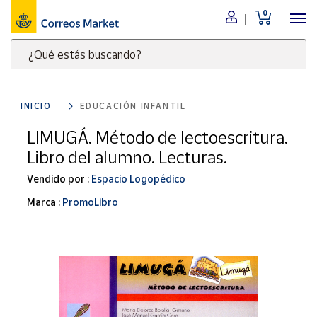
0
Menú
¿Qué estás buscando?
Nuestro
catálogo
Escribe
palabras
INICIO
EDUCACIÓN INFANTIL
clave
Alimentación
para
LIMUGÁ. Método de lectoescritura.
Bebidas
buscar
Libro del alumno. Lecturas.
Ocio y cultura
productos
en
Vendido por :
Espacio Logopédico
Juguetes y
juegos
Correos
Marca :
PromoLibro
Market
Libros y
.
revistas
Merchandising
y regalos
Tienda de
Correos