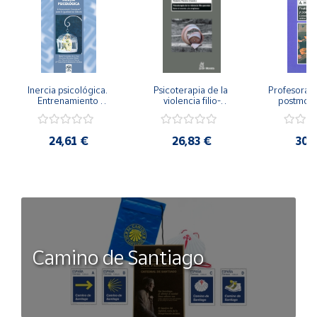
Inercia psicológica. 
Psicoterapia de la 
Profesorado,
Entrenamiento 
violencia filio-
postmode
Emocional para la 
parental. Entre el 
Cambian los
Igualdad de Género.
secreto y la 
cambi
vergüenza.
profes
24,61 €
26,83 €
30,
Camino de Santiago