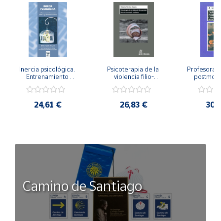
Inercia psicológica. 
Psicoterapia de la 
Profesorado,
Entrenamiento 
violencia filio-
postmode
Emocional para la 
parental. Entre el 
Cambian los
Igualdad de Género.
secreto y la 
cambi
vergüenza.
profes
24,61 €
26,83 €
30,
Camino de Santiago