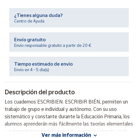
Productos
Solidarios
¿Tienes alguna duda?
Centro de Ayuda
Ayuda
Envío gratuito
Centro
Envío responsable gratuito a partir de 20 €
de ayuda
Contacto
Tiempo estimado de envío
Envío en 4 - 5 día(s)
Vendedores
Descripción del producto
Mapa de
Los cuadernos ESCRIBIEN. ESCRIBIR BIÉN, permiten un
vendedores
trabajo de grupo e individual y autónomo. Con su uso
Hazte
sistemático y constante durante la Educación Primaria, los
vendedor
alumnos aprenderán más fácilmente las teorías elementales
Área
y automatismos propios para una escritura correcta, en lo
vendedor
Ver más información