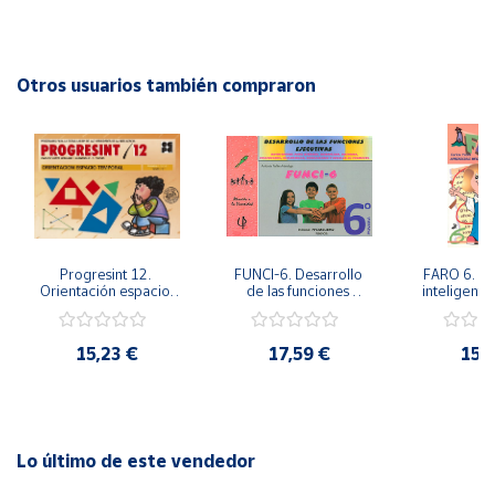
relativo al vocabulario y redacción.
Cuenta
Autor: Pedro Olaya Ruano
Editorial: PromoLibro
Otros usuarios también compraron
ISBN: 9788479866075
Área
cliente
Idioma: Español
Ubicación
Península
Progresint 12. 
FUNCI-6. Desarrollo 
FARO 6. Ap
y
Orientación espacio-
de las funciones 
inteligente 
Baleares
temporal
ejecutivas. 6º de 
en la esc
Primaria.
Prima
Canarias,
15,23 €
17,59 €
15,
Ceuta y
Melilla
Lo último de este vendedor