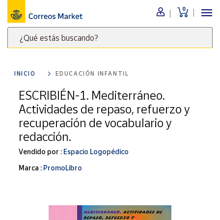
0
Menú
¿Qué estás buscando?
Nuestro
catálogo
Escribe
palabras
INICIO
EDUCACIÓN INFANTIL
clave
Alimentación
para
ESCRIBIÉN-1. Mediterráneo.
Bebidas
buscar
Actividades de repaso, refuerzo y
Ocio y cultura
productos
recuperación de vocabulario y
en
Juguetes y
redacción.
juegos
Correos
Market
Libros y
Vendido por :
Espacio Logopédico
.
revistas
Marca :
PromoLibro
Merchandising
y regalos
Tienda de
Correos