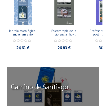
Inercia psicológica. 
Psicoterapia de la 
Profesorado,
Entrenamiento 
violencia filio-
postmode
Emocional para la 
parental. Entre el 
Cambian los
Igualdad de Género.
secreto y la 
cambi
vergüenza.
profes
24,61 €
26,83 €
30,
Camino de Santiago