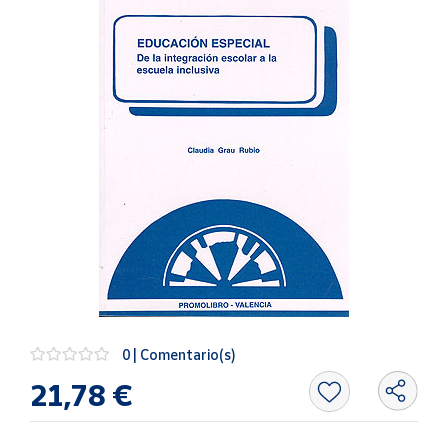
Artesanía
Oficina y
Papelería
Para Canarias,
Ceuta y Melilla
Más
populares
Bono
Cultural
Nuestros
vendedores
Las
0 | Comentario(s)
novedades
21,78 €
de Correos
Market