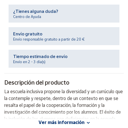
Productos
Solidarios
¿Tienes alguna duda?
Centro de Ayuda
Ayuda
Envío gratuito
Envío responsable gratuito a partir de 20 €
Centro
de ayuda
Contacto
Tiempo estimado de envío
Envío en 2 - 3 día(s)
Vendedores
Descripción del producto
Mapa de
La escuela inclusiva propone la diversidad y un currúculo que
vendedores
la contemple y respete, dentro de un contexto en que se
Hazte
resalta el papel de la cooperación, la formación y la
vendedor
investigación del conocimiento por los alumnos. El éxito de
Área
la inclusión de los alumnos con deficiencias en la escuela
Ver más información
vendedor
ordinaria requiere un cambio de actitudes y el deasrrollo de