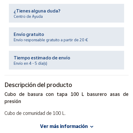
Productos
Solidarios
¿Tienes alguna duda?
Centro de Ayuda
Ayuda
Envío gratuito
Envío responsable gratuito a partir de 20 €
Centro
de ayuda
Tiempo estimado de envío
Contacto
Envío en 4 - 5 día(s)
Vendedores
Descripción del producto
Mapa de
Cubo de basura con tapa 100 L basurero asas de
vendedores
presión
Hazte
Cubo de comunidad de 100 L.
vendedor
Área
Resistente a los golpes.
Ver más información
vendedor