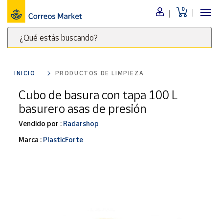
0
Menú
¿Qué estás buscando?
Nuestro
catálogo
Escribe
palabras
INICIO
PRODUCTOS DE LIMPIEZA
clave
Alimentación
para
Cubo de basura con tapa 100 L
Bebidas
buscar
basurero asas de presión
Ocio y cultura
productos
en
Vendido por :
Radarshop
Juguetes y
juegos
Correos
Marca :
PlasticForte
Market
Libros y
.
revistas
Merchandising
y regalos
Tienda de
Correos