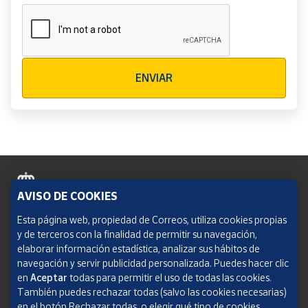
Verificación reCAPTCHA
ENVIAR
AVISO DE COOKIES
Política de cookies
Esta página web, propiedad de Correos, utiliza cookies propias
y de terceros con la finalidad de permitir su navegación,
Aviso legal
elaborar información estadística, analizar sus hábitos de
navegación y servir publicidad personalizada. Puedes hacer clic
Condiciones del servicio
en
Aceptar
todas para permitir el uso de todas las cookies.
También puedes rechazar todas (salvo las cookies necesarias)
Política de Privacidad Web
en el botón Rechazar todas, o elegir qué tipo de cookies