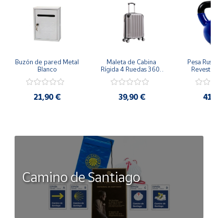
Buzón de pared Metal 
Maleta de Cabina 
Pesa Rusa K
Blanco
Rígida 4 Ruedas 360º 
Revestimi
Esquinas reforzadas 
vinilo 
37L
Antidesli
21,90 €
39,90 €
41,
Camino de Santiago