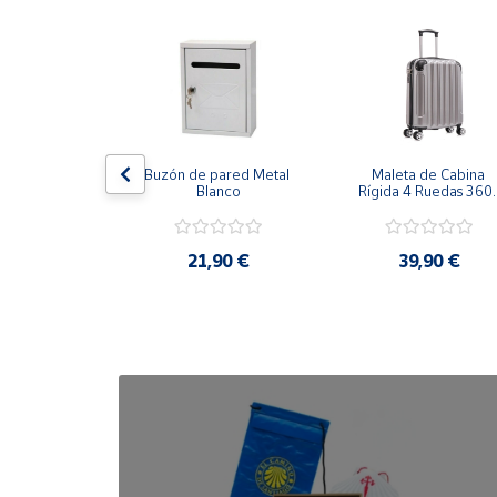
Cuenta
Área
cliente
ha Grill 
Buzón de pared Metal 
Maleta de Cabina 
herente 
Blanco
Rígida 4 Ruedas 360º 
Ubicación
ción 47cm
Esquinas reforzadas 
37L
,99 €
21,90 €
39,90 €
Península
y
Baleares
Canarias,
Ceuta y
Melilla