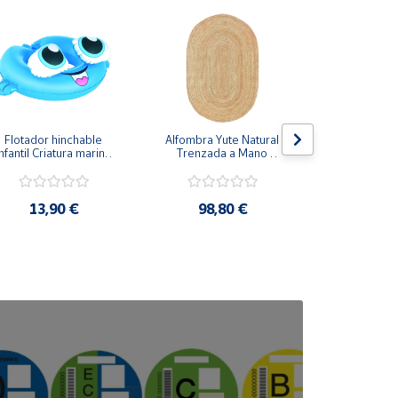
Flotador hinchable 
Alfombra Yute Natural 
Transportí
nfantil Criatura marina 
Trenzada a Mano 
Mascota
60x46cm
Ovalada
Cremallera
37x18
13,90 €
98,80 €
19,9