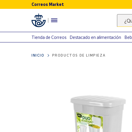
Correos Market
Menú
¿Qu
Nuestro
catálogo
Tienda de Correos
Destacado en alimentación
Beb
Alimentación
INICIO
PRODUCTOS DE LIMPIEZA
Bebidas
Ocio y cultura
Juguetes y
juegos
Libros y
revistas
Merchandising
y regalos
Tienda de
Correos