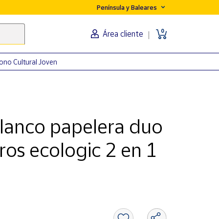
Península y Baleares
0
Área cliente
ono Cultural Joven
lanco papelera duo
tros ecologic 2 en 1