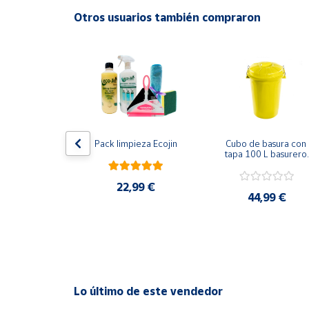
Productos
Otros usuarios también compraron
Solidarios
Ayuda
Centro
de ayuda
Contacto
te Líquido 
Pack limpieza Ecojin
Cubo de basura con 
ara Ropa 
tapa 100 L basurero 
e Color 146 
asas de presión
vados
Vendedores
22,99 €
,95 €
44,99 €
Mapa de
vendedores
Hazte
vendedor
Área
Lo último de este vendedor
vendedor