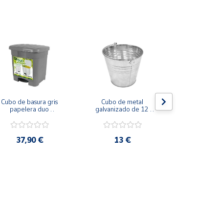
Cubo de basura gris 
Cubo de metal 
Cubo de 
papelera duo 
galvanizado de 12 
galvanizad
clasificador 46 Litros 
litros para trasporte de 
litros para tr
ecologic 2 en 1
materiales o líquidos 
materiales o
con asa
con 
37,90 €
13 €
25,9