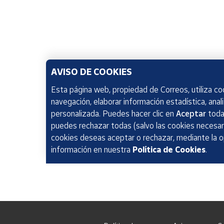
AVISO DE COOKIES
Esta página web, propiedad de Correos, utiliza coo
navegación, elaborar información estadística, anal
personalizada. Puedes hacer clic en
Aceptar
todas
puedes rechazar todas (salvo las cookies necesari
cookies deseas aceptar o rechazar, mediante la 
información en nuestra
Política de Cookies
.