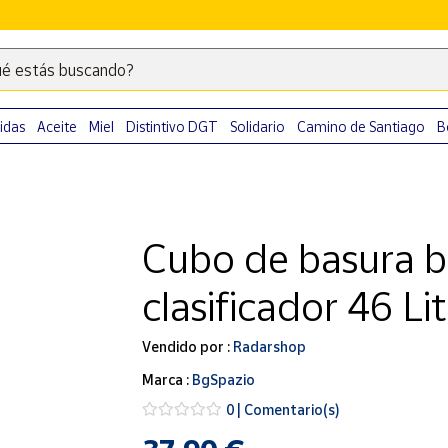
é estás buscando?
Escribe
palabras
clave
idas
Aceite
Miel
Distintivo DGT
Solidario
Camino de Santiago
B
para
buscar
productos
en
Cubo de basura b
Correos
Market
clasificador 46 Li
.
Vendido por :
Radarshop
Marca :
BgSpazio
0 | Comentario(s)