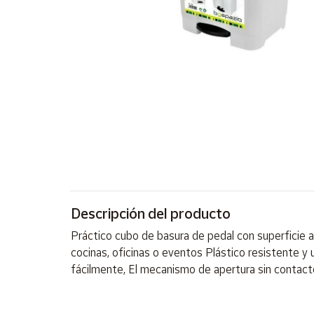
Artesanía
Oficina y
Papelería
Para Canarias,
Ceuta y Melilla
Más
populares
Bono
Cultural
Descripción del producto
Nuestros
vendedores
Práctico cubo de basura de pedal con superficie a
Las
cocinas, oficinas o eventos Plástico resistente y u
novedades
fácilmente, El mecanismo de apertura sin contact
de Correos
Market