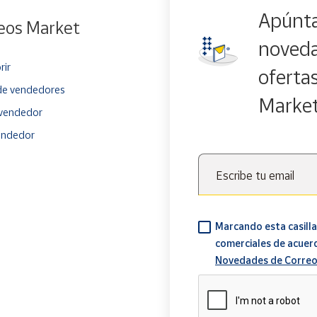
Apúnta
eos Market
noveda
rir
oferta
e vendedores
Marke
vendedor
endedor
Escribe tu email
Marcando esta casilla
comerciales de acuer
Novedades de Correo